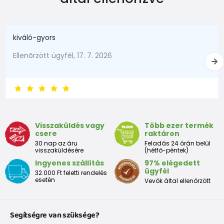
kiváló-gyors
Ellenõrzött ügyfél, 17. 7. 2026
Visszaküldés vagy
Több ezer termék
csere
raktáron
30 nap az áru
Feladás 24 órán belül
visszaküldésére
(hétfő-péntek)
Ingyenes szállítás
97% elégedett
ügyfél
32.000 Ft feletti rendelés
esetén
Vevők által ellenőrzött
Segítségre van szüksége?