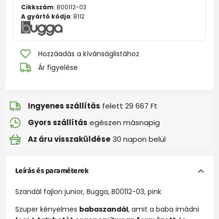
Cikkszám
:
B00112-03
A gyártó kódja
:
B112
Hozzáadás a kívánságlistához
Ár figyelése
Ingyenes szállítás
felett 29 667 Ft
Gyors szállítás
egészen másnapig
Az áru visszaküldése
30 napon belül
Leírás és paraméterek
Szandál fajlon junior, Bugga, B00112-03, pink
Szuper kényelmes
babaszandál
, amit a baba imádni