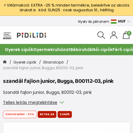
⚡ Villámakció: EXTRA −25 % minden termékre, beleértve az akciós
árukat is · kód: SUN25 · csak augusztus 10., hétfőig
HUF
Nyelv és pénznem
0
MENÜ
Gyerek cipők
Gyermekruházat
Bébiruhák
Női cipők
Férfi cip
Gyerek cipők
Strandcipő
szandál fajlon junior, Bugga, B00112-03, pink
szandál fajlon junior, Bugga, B00112-03, pink
Szandál fajlon junior, Bugga, B00112-03, pink
Teljes leírás megtekintése
KEDVEZMÉNY
-32%
EXTRA ÁR
SUN25