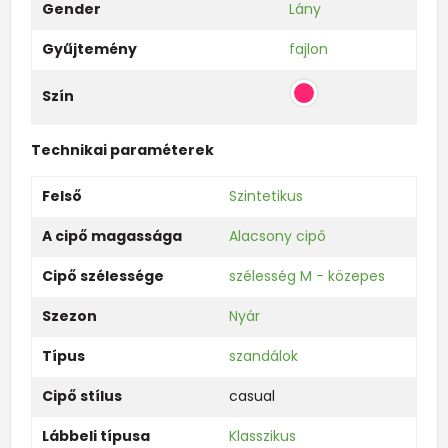
Gender
Lány
Gyűjtemény
fajlon
Szín
Technikai paraméterek
Felső
Szintetikus
A cipő magassága
Alacsony cipő
Cipő szélessége
szélesség M - közepes
Szezon
Nyár
Típus
szandálok
Cipő stílus
casual
Lábbeli típusa
Klasszikus