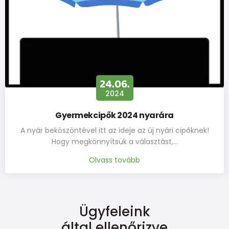
24.06.
2024
Gyermekcipők 2024 nyarára
A nyár beköszöntével itt az ideje az új nyári cipőknek!
Hogy megkönnyítsük a választást,…
Olvass tovább
Ügyfeleink
által ellenőrizve