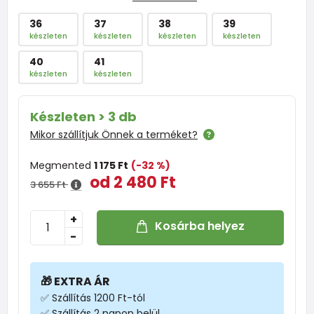
36
37
38
39
készleten
készleten
készleten
készleten
40
41
készleten
készleten
Készleten > 3 db
Mikor szállítjuk Önnek a terméket?
Megmented
1 175 Ft
(-32 %)
od 2 480 Ft
3 655 Ft
+
Kosárba helyez
-
🎁 EXTRA ÁR
✅ Szállítás 1200 Ft-tól
✅ Szállítás 2 napon belül