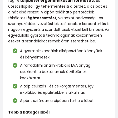
fog! A
talpbetét ergonomikusan formázott
és
ütéscsillapító, így tehermentesíti a térdet, a csípőt és
a hát alsó részét. A cipőn található perforációk
tökéletes
légáteresztést
, valamint nedvesség- és
szennyeződéselvezetést biztosítanak. A karbantartás is
nagyon egyszerű, a szandált csak vízzel kell kimosni. Az
egyedülálló gyártási technológiának köszönhetően
ezeket a szandálokat remek áron szerezheti be.
A gyermekszandálok elképesztően könnyűek
és kényelmesek.
A forradalmi antimikrobiális EVA anyag
csökkenti a baktériumok átvitelének
kockázatát.
A talp csúszás- és csikorgásmentes, így
iskolákba és épületekbe is alkalmas.
A pánt szilárdan a cipőben tartja a lábat.
Több a kategóriából