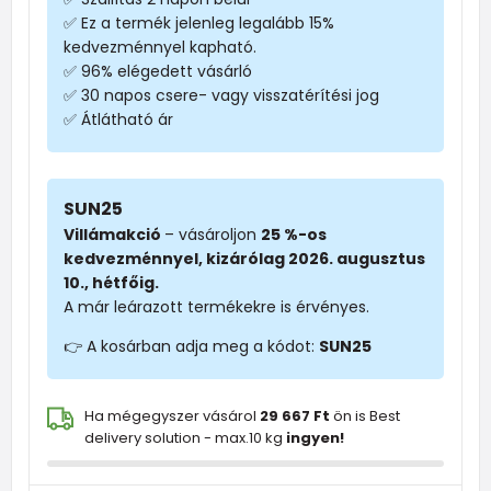
✅ Ez a termék jelenleg legalább 15%
kedvezménnyel kapható.
✅ 96% elégedett vásárló
✅ 30 napos csere- vagy visszatérítési jog
✅ Átlátható ár
SUN25
Villámakció
– vásároljon
25 %-os
kedvezménnyel, kizárólag 2026. augusztus
10., hétfőig.
A már leárazott termékekre is érvényes.
👉 A kosárban adja meg a kódot:
SUN25
Ha mégegyszer vásárol
29 667 Ft
ön is Best
delivery solution - max.10 kg
ingyen!