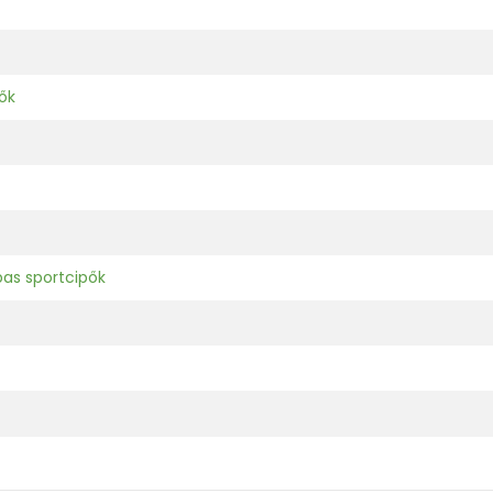
ők
as sportcipők