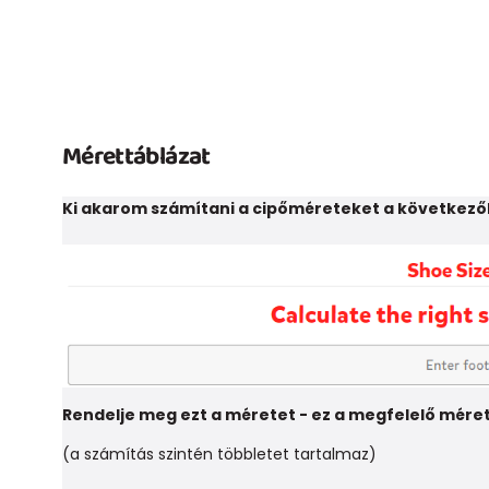
Mérettáblázat
Ki akarom számítani a cipőméreteket a következő
Rendelje meg ezt a méretet - ez a megfelelő mére
(a számítás szintén többletet tartalmaz)