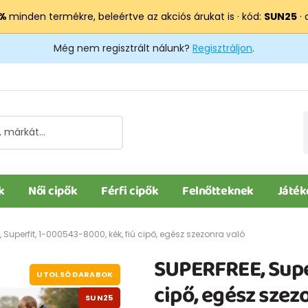
 %
minden termékre, beleértve az akciós árukat is · kód:
SUN25
· 
Még nem regisztrált nálunk?
Regisztráljon
.
k
Női cipők
Férfi cipők
Felnőtteknek
Játék
 Superfit, 1-000543-8000, kék, fiú cipő, egész szezonra való
SUPERFREE, Super
UTOLSÓ DARABOK
cipő, egész szez
SUN25