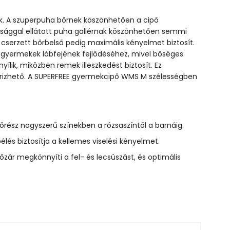
k. A szuperpuha bőrnek köszönhetően a cipő
ttsággal ellátott puha gallérnak köszönhetően semmi
cserzett bőrbelső pedig maximális kényelmet biztosít.
kisgyermekek lábfejének fejlődéséhez, mivel bőséges
nyílik, miközben remek illeszkedést biztosít. Ez
őrizhető. A SUPERFREE gyermekcipő WMS M szélességben
sőrész nagyszerű színekben a rózsaszíntől a barnáig.
és biztosítja a kellemes viselési kényelmet.
pőzár megkönnyíti a fel- és lecsúszást, és optimális