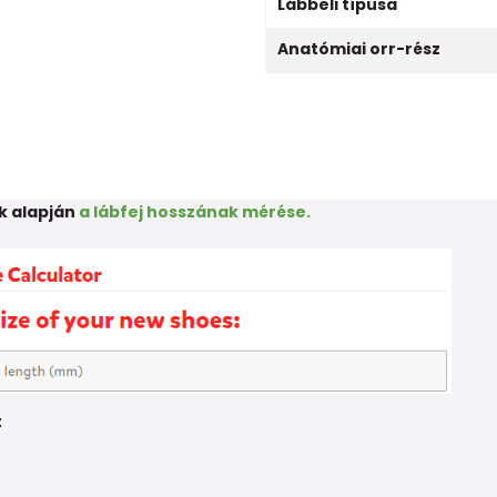
Lábbeli típusa
Anatómiai orr-rész
k alapján
a lábfej hosszának mérése.
t