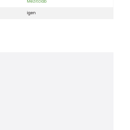
Mezítcláb
igen