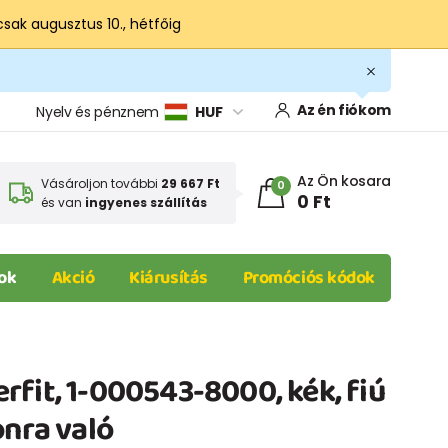
csak augusztus 10., hétfőig
Az én fiókom
Nyelv és pénznem
HUF
Az Ön kosara
Vásároljon további
29 667 Ft
0
0 Ft
és van
ingyenes szállítás
ok
Akció
Kiárusítás
Promóciós kódok
fit, 1-000543-8000, kék, fiú
onra való