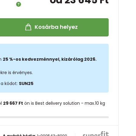
Kosárba helyez
on
25 %-os kedvezménnyel, kizárólag 2026.
kre is érvényes.
 a kódot:
SUN25
ol
29 667 Ft
ön is Best delivery solution - max.10 kg
A gyártó kódja
:
1-000543-8000