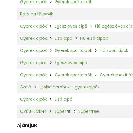
Gyerek cipők
Gyerek sportcipők
Boty na tělocvik
Gyerek cipők
Egész éves cipő
Fiú egész éves cip
Gyerek cipők
Első cipő
Fiú első cipőik
Gyerek cipők
Gyerek sportcipők
Fiú sportcipők
Gyerek cipők
Egész éves cipő
Gyerek cipők
Gyerek sportcipők
Gyerek mezítláb
Akció
Utolsó darabok – gyerekcipők
Gyerek cipők
Első cipő
GYŰJTEMÉNY
Superfit
Superfree
Ajánljuk