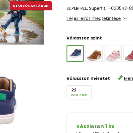
UTOLSÓ RAKTÁRON
SUPERFREE, Superfit, 1-000543-8
Teljes leírás megtekintése
Válasszon színt
Válasszon méretet
Mér
22
készleten
Készleten 1 ks