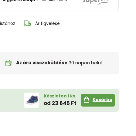
istához
Ár figyelése
Az áru visszaküldése
30 napon belül
Készleten 1 ks
Kosárba
od 23 645 Ft