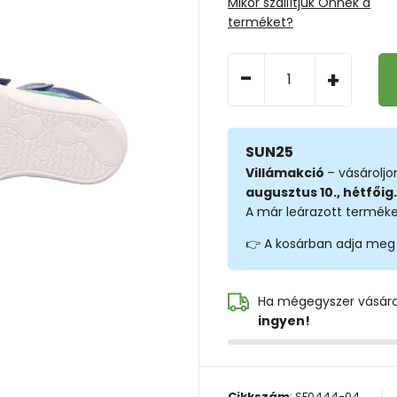
Mikor szállítjuk Önnek a
terméket?
-
+
SUN25
Villámakció
– vásárolj
augusztus 10., hétfőig.
A már leárazott terméke
👉 A kosárban adja meg
Ha mégegyszer vásár
ingyen!
Cikkszám
:
SF0444-04