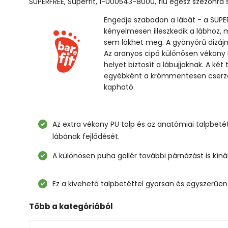
SUPERFREE, Superfit, 1-000543-8000, fiú egész szezonra 
Engedje szabadon a lábát - a SUP
kényelmesen illeszkedik a lábhoz,
sem lökhet meg. A gyönyörű dizájn
Az aranyos cipő különösen vékony P
helyet biztosít a lábujjaknak. A két
egyébként a krómmentesen cserzet
kapható.
Az extra vékony PU talp és az anatómiai talpbet
lábának fejlődését.
A különösen puha gallér további párnázást is kí
Ez a kivehető talpbetéttel gyorsan és egyszerűen e
Több a kategóriából