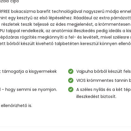
szóló cipő
ERFREE bokacsizma barefit technológiával nagyszerű módja enne
 mint egy kesztyű az első lépésekhez. Ráadásul az extra párnázo
 részletek teszik teljessé az édes megjelenést, a krómmentesen 
U talppal rendelkezik, az anatómiai illeszkedés pedig ideális a 
 tépőzáras rögzítés megkönnyíti a fel- és levételt, mivel szélesre 
t bőrből készült kivehető talpbetéten keresztül könnyen ellen
ét támogatja a kisgyermekek
Vajpuha bőrből készült fel
VIOS krómmentes tannin bél
nál - hogy semmi se nyomjon.
A széles nyílás és a két té
illeszkedést biztosít.
llenőrizhető is.