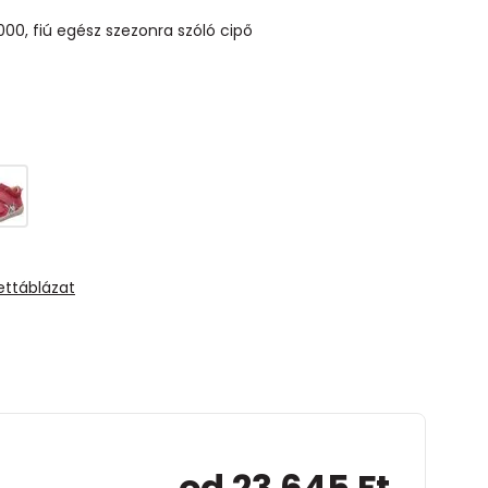
000, fiú egész szezonra szóló cipő
ettáblázat
od 23 645 Ft