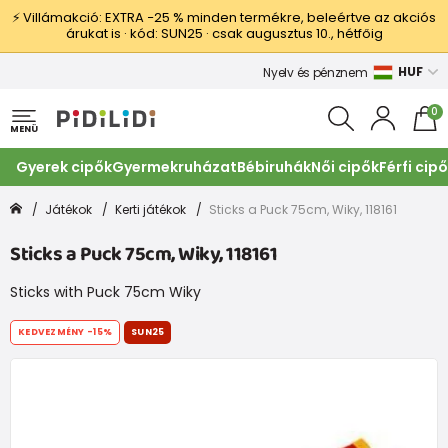
⚡ Villámakció: EXTRA −25 % minden termékre, beleértve az akciós
árukat is · kód: SUN25 · csak augusztus 10., hétfőig
HUF
Nyelv és pénznem
0
MENÜ
Gyerek cipők
Gyermekruházat
Bébiruhák
Női cipők
Férfi cip
Játékok
Kerti játékok
Sticks a Puck 75cm, Wiky, 118161
Sticks a Puck 75cm, Wiky, 118161
Sticks with Puck 75cm Wiky
KEDVEZMÉNY
-15%
SUN25