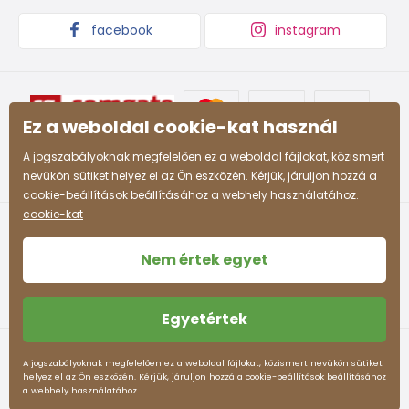
facebook
instagram
Ez a weboldal cookie-kat használ
A jogszabályoknak megfelelően ez a weboldal fájlokat, közismert
nevükön sütiket helyez el az Ön eszközén. Kérjük, járuljon hozzá a
cookie-beállítások beállításához a webhely használatához.
cookie-kat
Nem értek egyet
Egyetértek
Felhasználási feltételek
Személyes adatok védelme
A jogszabályoknak megfelelően ez a weboldal fájlokat, közismert nevükön sütiket
helyez el az Ön eszközén. Kérjük, járuljon hozzá a cookie-beállítások beállításához
pidilidi.hu © 2026. Webdesign
Litvanyi.sk
.
a webhely használatához.
Az e-shopot létrehozta