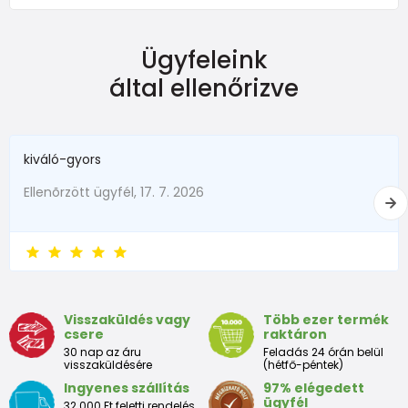
Ügyfeleink
által ellenőrizve
kiváló-gyors
Ellenõrzött ügyfél, 17. 7. 2026
Visszaküldés vagy
Több ezer termék
csere
raktáron
30 nap az áru
Feladás 24 órán belül
visszaküldésére
(hétfő-péntek)
Ingyenes szállítás
97% elégedett
ügyfél
32.000 Ft feletti rendelés