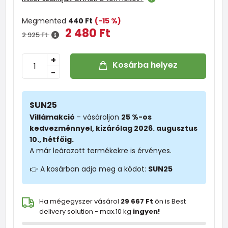
Megmented
440 Ft
(-15 %)
2 480 Ft
2 925 Ft
+
Kosárba helyez
-
SUN25
Villámakció
– vásároljon
25 %-os
kedvezménnyel, kizárólag 2026. augusztus
10., hétfőig.
A már leárazott termékekre is érvényes.
👉 A kosárban adja meg a kódot:
SUN25
Ha mégegyszer vásárol
29 667 Ft
ön is Best
delivery solution - max.10 kg
ingyen!