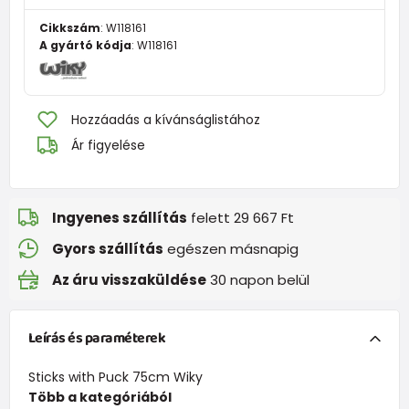
Cikkszám
:
W118161
A gyártó kódja
:
W118161
Hozzáadás a kívánságlistához
Ár figyelése
Ingyenes szállítás
felett 29 667 Ft
Gyors szállítás
egészen másnapig
Az áru visszaküldése
30 napon belül
Leírás és paraméterek
Sticks with Puck 75cm Wiky
Több a kategóriából