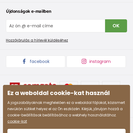
Ruházat mérettáblázatí
Kapcsolat
Újdonságok e-mailben
Cipőmérettáblázat
Rólunk
IVisszaküldések és reklamációk
Blog
OK
Panaszkezelési eljárás
Nagykereskedelem PiDiLiDi
Promóciós feltételek és kedvezményes kódok
Áruk begyűjtése
Hozzájárulás a hírlevél küldéséhez
facebook
instagram
Ez a weboldal cookie-kat használ
A jogszabályoknak megfelelően ez a weboldal fájlokat, közismert
nevükön sütiket helyez el az Ön eszközén. Kérjük, járuljon hozzá a
cookie-beállítások beállításához a webhely használatához.
cookie-kat