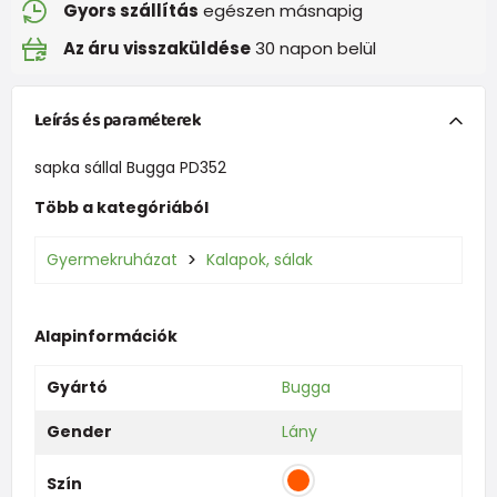
Gyors szállítás
egészen másnapig
Az áru visszaküldése
30 napon belül
Leírás és paraméterek
sapka sállal Bugga PD352
Több a kategóriából
Gyermekruházat
Kalapok, sálak
Alapinformációk
Gyártó
Bugga
Gender
Lány
Szín