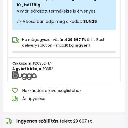
10., hétfőig.
A már leárazott termékekre is érvényes.
👉 A kosárban adja meg a kódot:
SUN25
Ha mégegyszer vásárol
29 667 Ft
ön is Best
delivery solution - max.10 kg
ingyen!
Cikkszám
:
PD0352-17
A gyártó kódja
:
PD352
Hozzáadás a kívánságlistához
Ár figyelése
Ingyenes szállítás
felett 29 667 Ft