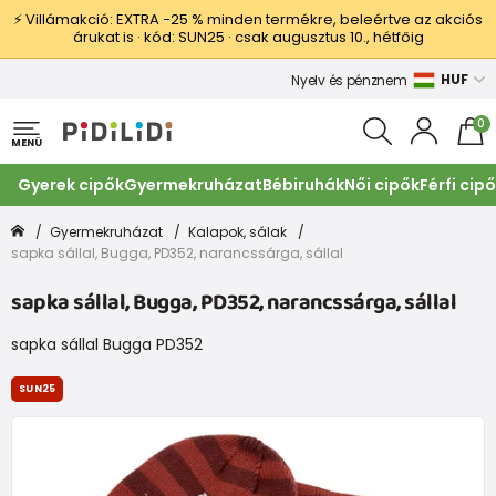
⚡ Villámakció: EXTRA −25 % minden termékre, beleértve az akciós
árukat is · kód: SUN25 · csak augusztus 10., hétfőig
HUF
Nyelv és pénznem
0
MENÜ
Gyerek cipők
Gyermekruházat
Bébiruhák
Női cipők
Férfi cip
Gyermekruházat
Kalapok, sálak
sapka sállal, Bugga, PD352, narancssárga, sállal
sapka sállal, Bugga, PD352, narancssárga, sállal
sapka sállal Bugga PD352
SUN25