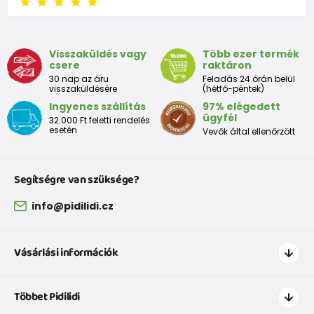
Visszaküldés vagy
Több ezer termék
csere
raktáron
30 nap az áru
Feladás 24 órán belül
visszaküldésére
(hétfő-péntek)
Ingyenes szállítás
97% elégedett
ügyfél
32.000 Ft feletti rendelés
esetén
Vevők által ellenőrzött
Segítségre van szüksége?
info@pidilidi.cz
Vásárlási információk
Hogyan vásároljak
Többet Pidilidi
Szállítás és fizetés