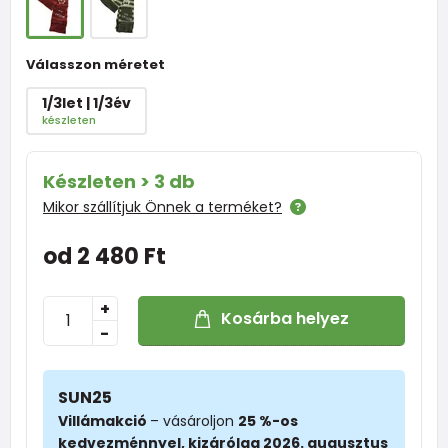
Válasszon méretet
1/3let | 1/3év
készleten
Készleten > 3 db
Mikor szállítjuk Önnek a terméket?
od 2 480 Ft
+
Kosárba helyez
-
SUN25
Villámakció
– vásároljon
25 %-os
kedvezménnyel, kizárólag 2026. augusztus