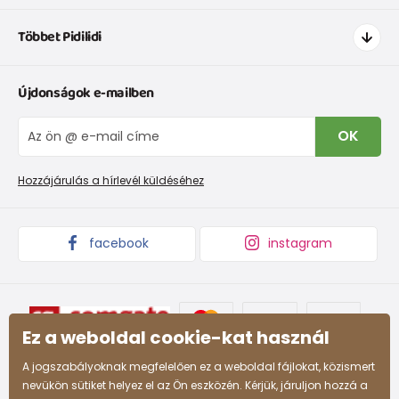
Hogyan vásároljak
Többet Pidilidi
Szállítás és fizetés
Ruházat mérettáblázatí
Kapcsolat
Újdonságok e-mailben
Cipőmérettáblázat
Rólunk
IVisszaküldések és reklamációk
Blog
OK
Panaszkezelési eljárás
Nagykereskedelem PiDiLiDi
Promóciós feltételek és kedvezményes kódok
Áruk begyűjtése
Hozzájárulás a hírlevél küldéséhez
facebook
instagram
Ez a weboldal cookie-kat használ
A jogszabályoknak megfelelően ez a weboldal fájlokat, közismert
nevükön sütiket helyez el az Ön eszközén. Kérjük, járuljon hozzá a