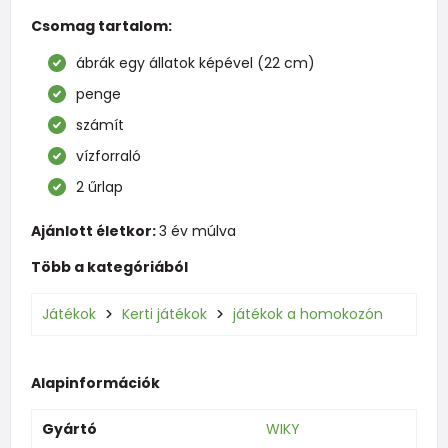
Csomag tartalom:
ábrák egy állatok képével (22 cm)
penge
számít
vízforraló
2 űrlap
Ajánlott életkor:
3 év múlva
Több a kategóriából
Játékok
Kerti játékok
játékok a homokozón
Alapinformációk
Gyártó
WIKY