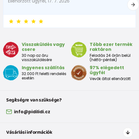
Ellenõrzött ügyfél, 17. 7. 2026
Visszaküldés vagy
Több ezer termék
csere
raktáron
30 nap az áru
Feladás 24 órán belül
visszaküldésére
(hétfő-péntek)
Ingyenes szállítás
97% elégedett
ügyfél
32.000 Ft feletti rendelés
esetén
Vevők által ellenőrzött
Segítségre van szüksége?
info@pidilidi.cz
Vásárlási információk