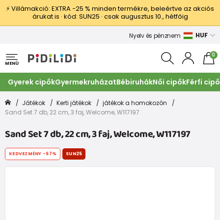
⚡ Villámakció: EXTRA −25 % minden termékre, beleértve az akciós
árukat is · kód: SUN25 · csak augusztus 10., hétfőig
HUF
Nyelv és pénznem
0
MENÜ
Gyerek cipők
Gyermekruházat
Bébiruhák
Női cipők
Férfi cip
Játékok
Kerti játékok
játékok a homokozón
Sand Set 7 db, 22 cm, 3 faj, Welcome, W117197
Sand Set 7 db, 22 cm, 3 faj, Welcome, W117197
KEDVEZMÉNY
-67%
SUN25