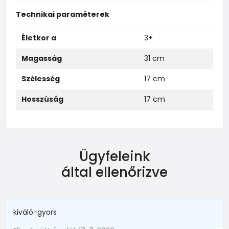
Technikai paraméterek
Életkor a
3+
Magasság
31 cm
Szélesség
17 cm
Hosszúság
17 cm
Ügyfeleink
által ellenőrizve
kiváló-gyors