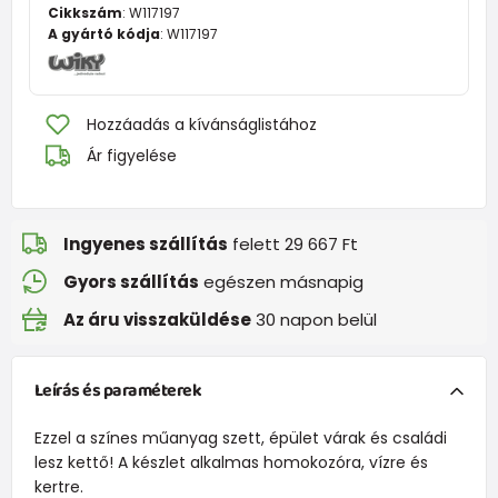
Cikkszám
:
W117197
A gyártó kódja
:
W117197
Hozzáadás a kívánságlistához
Ár figyelése
Ingyenes szállítás
felett 29 667 Ft
Gyors szállítás
egészen másnapig
Az áru visszaküldése
30 napon belül
Leírás és paraméterek
Ezzel a színes műanyag szett, épület várak és családi
lesz kettő! A készlet alkalmas homokozóra, vízre és
kertre.