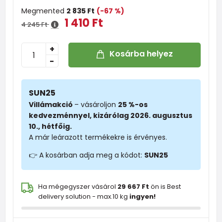
Megmented
2 835 Ft
(-67 %)
1 410 Ft
4 245 Ft
+
Kosárba helyez
-
SUN25
Villámakció
– vásároljon
25 %-os
kedvezménnyel, kizárólag 2026. augusztus
10., hétfőig.
A már leárazott termékekre is érvényes.
👉 A kosárban adja meg a kódot:
SUN25
Ha mégegyszer vásárol
29 667 Ft
ön is Best
delivery solution - max.10 kg
ingyen!