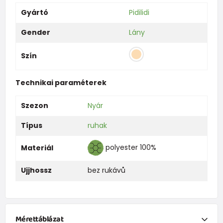
Gyártó
Pidilidi
Gender
Lány
Szín
Technikai paraméterek
Szezon
Nyár
Típus
ruhak
polyester 100%
Materiál
Ujjhossz
bez rukávů
Mérettáblázat