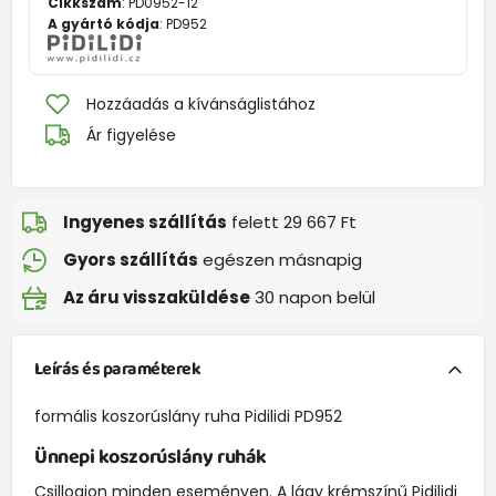
Cikkszám
:
PD0952-12
A gyártó kódja
:
PD952
Hozzáadás a kívánságlistához
Ár figyelése
Ingyenes szállítás
felett 29 667 Ft
Gyors szállítás
egészen másnapig
Az áru visszaküldése
30 napon belül
Leírás és paraméterek
formális koszorúslány ruha Pidilidi PD952
Ünnepi koszorúslány ruhák
Csillogjon minden eseményen. A lágy krémszínű Pidilidi