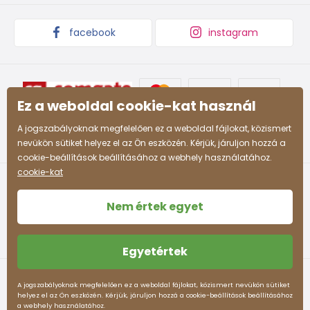
164
13-14 év
159 - 164
facebook
instagram
Ez a weboldal cookie-kat használ
A jogszabályoknak megfelelően ez a weboldal fájlokat, közismert
nevükön sütiket helyez el az Ön eszközén. Kérjük, járuljon hozzá a
cookie-beállítások beállításához a webhely használatához.
cookie-kat
Nem értek egyet
Egyetértek
Felhasználási feltételek
Személyes adatok védelme
A jogszabályoknak megfelelően ez a weboldal fájlokat, közismert nevükön sütiket
helyez el az Ön eszközén. Kérjük, járuljon hozzá a cookie-beállítások beállításához
pidilidi.hu © 2026. Webdesign
Litvanyi.sk
.
a webhely használatához.