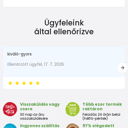
Ruházat
Ügyfeleink
Méret
Kor
Magasság (cm)
által ellenőrizve
50
0-1 hónap
do 50
56
1-2 měsíce
51 - 56
kiváló-gyors
62
2-3 hónapok
57 - 62
Ellenõrzött ügyfél, 17. 7. 2026
68
4-6 hónapok
63 - 68
74
6-9 hónapok
69 - 74
80
9-12 hónapok
75 - 80
Visszaküldés vagy
Több ezer termék
86
12-18 hónapok
81 - 86
csere
raktáron
30 nap az áru
Feladás 24 órán belül
18-24
visszaküldésére
(hétfő-péntek)
92
87 - 92
měshónapok
Ingyenes szállítás
97% elégedett