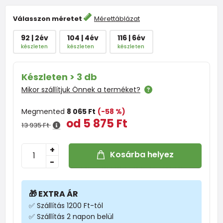
Válasszon méretet
Mérettáblázat
92 | 2év
104 | 4év
116 | 6év
készleten
készleten
készleten
Készleten > 3 db
Mikor szállítjuk Önnek a terméket?
Megmented
8 065 Ft
(-58 %)
od 5 875 Ft
13 935 Ft
+
Kosárba helyez
-
🎁 EXTRA ÁR
✅ Szállítás 1200 Ft-tól
✅ Szállítás 2 napon belül