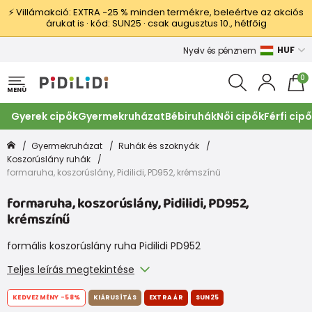
⚡ Villámakció: EXTRA −25 % minden termékre, beleértve az akciós
árukat is · kód: SUN25 · csak augusztus 10., hétfőig
HUF
Nyelv és pénznem
0
MENÜ
Gyerek cipők
Gyermekruházat
Bébiruhák
Női cipők
Férfi cip
Gyermekruházat
Ruhák és szoknyák
Koszorúslány ruhák
formaruha, koszorúslány, Pidilidi, PD952, krémszínű
formaruha, koszorúslány, Pidilidi, PD952,
krémszínű
formális koszorúslány ruha Pidilidi PD952
Teljes leírás megtekintése
KEDVEZMÉNY
-58%
KIÁRUSÍTÁS
EXTRA ÁR
SUN25