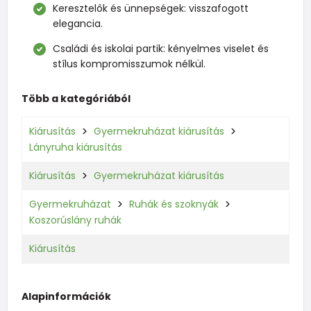
Keresztelők és ünnepségek: visszafogott
elegancia.
Családi és iskolai partik: kényelmes viselet és
stílus kompromisszumok nélkül.
Több a kategóriából
Kiárusítás
Gyermekruházat kiárusítás
Lányruha kiárusítás
Kiárusítás
Gyermekruházat kiárusítás
Gyermekruházat
Ruhák és szoknyák
Koszorúslány ruhák
Kiárusítás
Alapinformációk