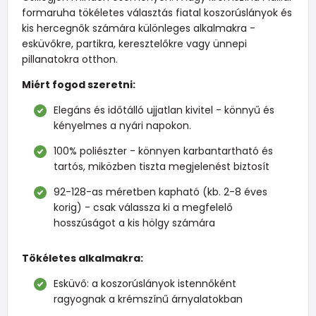
formaruha tökéletes választás fiatal koszorúslányok és
kis hercegnők számára különleges alkalmakra -
esküvőkre, partikra, keresztelőkre vagy ünnepi
pillanatokra otthon.
Miért fogod szeretni:
Elegáns és időtálló ujjatlan kivitel - könnyű és
kényelmes a nyári napokon.
100% poliészter - könnyen karbantartható és
tartós, miközben tiszta megjelenést biztosít
92-128-as méretben kapható (kb. 2-8 éves
korig) - csak válassza ki a megfelelő
hosszúságot a kis hölgy számára
Tökéletes alkalmakra:
Esküvő: a koszorúslányok istennőként
ragyognak a krémszínű árnyalatokban