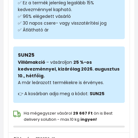
✅ Ez a termék jelenleg legalább 15%
kedvezménnyel kapható.
✅ 96% elégedett vásárló
✅ 30 napos csere- vagy visszatérítési jog
✅ Átlátható ár
SUN25
Villámakció
– vásároljon
25 %-os
kedvezménnyel, kizárólag 2026. augusztus
10., hétfőig.
A már leárazott termékekre is érvényes.
👉 A kosárban adja meg a kódot:
SUN25
Ha mégegyszer vásárol
29 667 Ft
ön is Best
delivery solution - max.10 kg
ingyen!