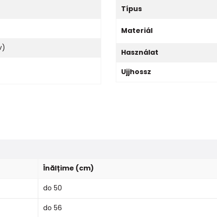
Típus
Materiál
v)
Használat
Ujjhossz
Înălțime (cm)
do 50
do 56