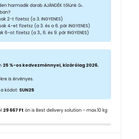
den harmadik darab AJÁNDÉK tőlünk 🥳.
rban?
ak 2-t fizetsz (a 3. INGYENES)
sak 4-et fizetsz (a 3. és a 6. pár INGYENES)
k 6-ot fizetsz (a 3., 6. és 9. pár INGYENES)
on
25 %-os kedvezménnyel, kizárólag 2026.
kre is érvényes.
 a kódot:
SUN25
ol
29 667 Ft
ön is Best delivery solution - max.10 kg