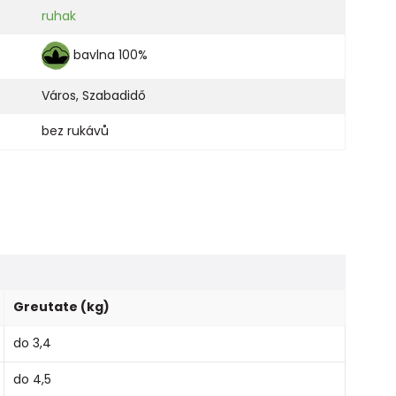
ruhak
bavlna 100%
Város
,
Szabadidő
bez rukávů
Greutate (kg)
do 3,4
do 4,5