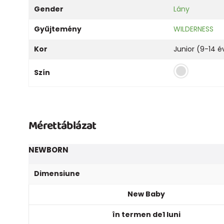
Gender
Lány
Gyűjtemény
WILDERNESS
Kor
Junior (9-14 é
Szín
Mérettáblázat
NEWBORN
Dimensiune
New Baby
în termen de1 luni