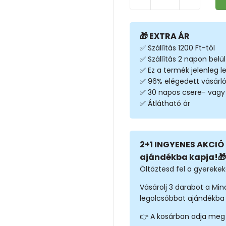
🎁 EXTRA ÁR
✅ Szállítás 1200 Ft-tól
✅ Szállítás 2 napon belül
✅ Ez a termék jelenleg 
✅ 96% elégedett vásárl
✅ 30 napos csere- vagy v
✅ Átlátható ár
2+1 INGYENES AKCIÓ 
ajándékba kapja!🎁
Öltöztesd fel a gyerekeke
Vásárolj 3 darabot a Mi
legolcsóbbat ajándékba 
👉 A kosárban adja meg