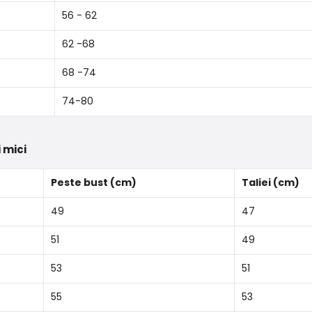
56 - 62
62 -68
68 -74
74-80
 mici
Peste bust (cm)
Taliei (cm)
49
47
51
49
53
51
55
53