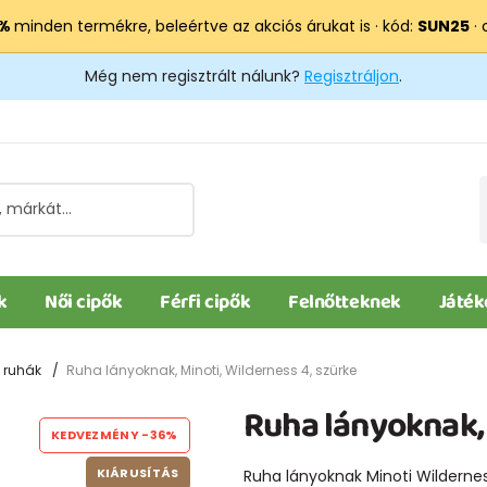
 %
minden termékre, beleértve az akciós árukat is · kód:
SUN25
· 
Még nem regisztrált nálunk?
Regisztráljon
.
k
Női cipők
Férfi cipők
Felnőtteknek
Játék
 ruhák
Ruha lányoknak, Minoti, Wilderness 4, szürke
Ruha lányoknak, 
KEDVEZMÉNY
-36%
KIÁRUSÍTÁS
Ruha lányoknak Minoti Wilderne