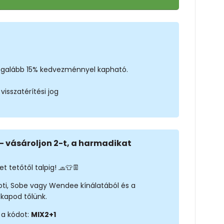
legalább 15% kedvezménnyel kapható.
ó
isszatérítési jog
- vásároljon 2-t, a harmadikat
t tetőtől talpig! 🧢👕👖
noti, Sobe vagy Wendee kínálatából és a
kapod tőlünk.
 a kódot:
MIX2+1