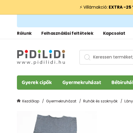
⚡ Villámakció:
EXTRA −25
Rólunk
Felhasználási feltételek
Kapcsolat
Gyerek cipők
Gyermekruházat
Bébiruhá
Kezdõlap
Gyermekruházat
Ruhák és szoknyák
Lány