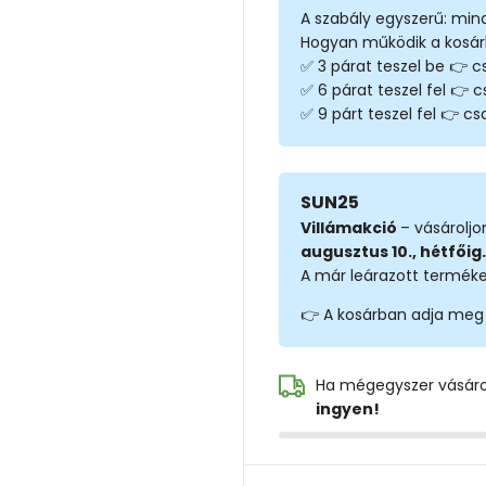
A szabály egyszerű: min
Hogyan működik a kosá
✅ 3 párat teszel be 👉 cs
✅ 6 párat teszel fel 👉 c
✅ 9 párt teszel fel 👉 csa
SUN25
Villámakció
– vásárolj
augusztus 10., hétfőig.
A már leárazott terméke
👉 A kosárban adja meg
Ha mégegyszer vásár
ingyen!