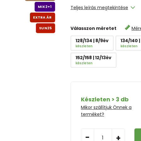
MIX2+1
Teljes leírás megtekintése
EXTRA ÁR
Válasszon méretet
Mér
SUN25
128/134 | 8/9év
134/140 |
készleten
készleten
152/158 | 12/13év
készleten
Készleten > 3 db
Mikor szállítjuk Önnek a
terméket?
-
+