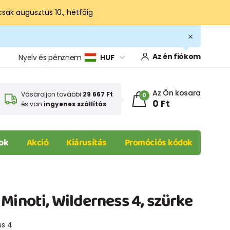
csak augusztus 10., hétfőig
Az én fiókom
Nyelv és pénznem
HUF
Az Ön kosara
Vásároljon további
29 667 Ft
0
0 Ft
és van
ingyenes szállítás
ok
Akció
Kiárusítás
Promóciós kódok
Minoti, Wilderness 4, szürke
ss 4