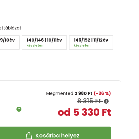
ettáblázat
 9/10év
140/146 | 10/11év
146/152 | 11/12év
készleten
készleten
Megmented
2 980 Ft
(-36 %)
8 315 Ft
od 5 330 Ft
Kosárba helyez