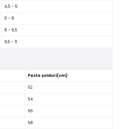
4,5 - 6
6 - 8
8 - 9,5
9,5 - 11
Peste șolduri(cm)
52
54
56
58