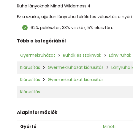
Ruha lányoknak Minoti Wilderness 4
Ez a szürke, ujjatlan lányruha tökéletes választás a nyári
62% poliészter, 33% viszkóz, 5% elasztán.
Több a kategóriából
Gyermekruházat
Ruhák és szoknyák
Lány ruhák
Kiárusítás
Gyermekruházat kiárusítás
Lányruha k
Kiárusítás
Gyermekruházat kiárusítás
Kiárusítás
Alapinformációk
Gyártó
Minoti