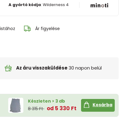
A gyártó kódja
:
Wilderness 4
istához
Ár figyelése
Az áru visszaküldése
30 napon belül
Készleten > 3 db
Kosárba
od 5 330 Ft
8 315 Ft