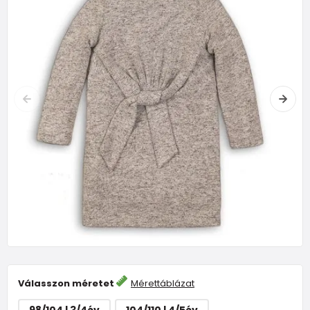
Válasszon méretet
Mérettáblázat
98/104 | 3/4év
104/110 | 4/5év