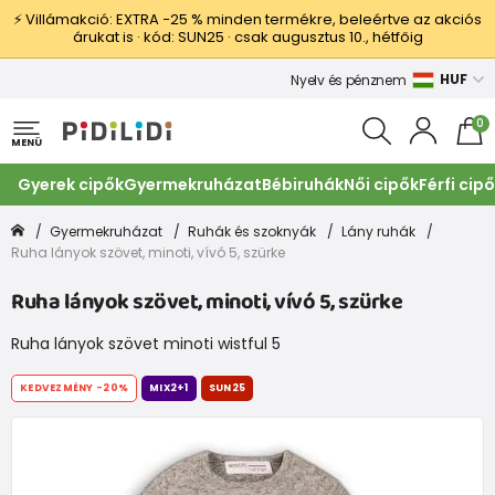
⚡ Villámakció: EXTRA −25 % minden termékre, beleértve az akciós
árukat is · kód: SUN25 · csak augusztus 10., hétfőig
HUF
Nyelv és pénznem
0
MENÜ
Gyerek cipők
Gyermekruházat
Bébiruhák
Női cipők
Férfi cip
Gyermekruházat
Ruhák és szoknyák
Lány ruhák
Ruha lányok szövet, minoti, vívó 5, szürke
Ruha lányok szövet, minoti, vívó 5, szürke
Ruha lányok szövet minoti wistful 5
KEDVEZMÉNY
-20%
MIX2+1
SUN25