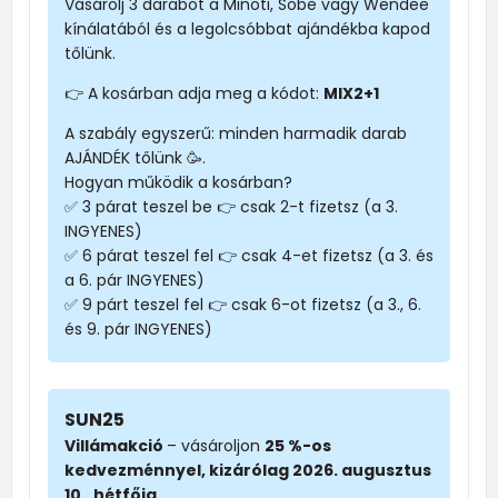
Vásárolj 3 darabot a Minoti, Sobe vagy Wendee
kínálatából és a legolcsóbbat ajándékba kapod
tőlünk.
👉 A kosárban adja meg a kódot:
MIX2+1
A szabály egyszerű: minden harmadik darab
AJÁNDÉK tőlünk 🥳.
Hogyan működik a kosárban?
✅ 3 párat teszel be 👉 csak 2-t fizetsz (a 3.
INGYENES)
✅ 6 párat teszel fel 👉 csak 4-et fizetsz (a 3. és
a 6. pár INGYENES)
✅ 9 párt teszel fel 👉 csak 6-ot fizetsz (a 3., 6.
és 9. pár INGYENES)
SUN25
Villámakció
– vásároljon
25 %-os
kedvezménnyel, kizárólag 2026. augusztus
10., hétfőig.