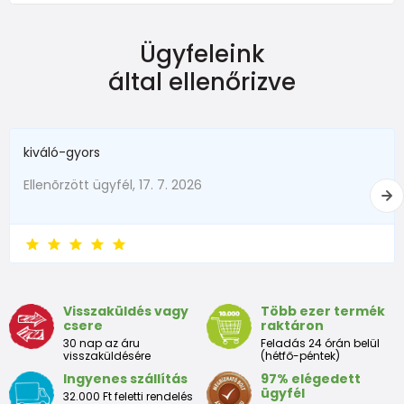
NEWBORN
Ügyfeleink
Dimensiune
Înălțime (cm)
Greutate (kg)
által ellenőrizve
New Baby
do 50
do 3,4
în termen de1 luni
do 56
do 4,5
kiváló-gyors
1 - 3 luni
56 - 62
4,5 - 6
Ellenõrzött ügyfél, 17. 7. 2026
3 - 6 luni
62 -68
6 - 8
6 - 9 luni
68 -74
8 - 9,5
9 - 12 luni
74-80
9,5 - 11
Visszaküldés vagy
Több ezer termék
csere
raktáron
Tabelul de dimensiuni aproximative pentru copii mici
30 nap az áru
Feladás 24 órán belül
visszaküldésére
(hétfő-péntek)
Ingyenes szállítás
97% elégedett
Peste
Înălțime
Taliei
Peste
ügyfél
32.000 Ft feletti rendelés
Dimensiune
bust