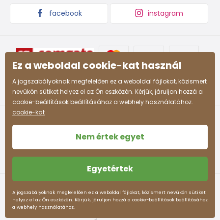
4-5 ani
104 - 110
61 - 63
59
55
facebook
instagram
59 -
55 -
5-6 ani
110 - 116
63 - 65
61
57
63 -
58 -
Ez a weboldal cookie-kat használ
7-8 ani
122 - 128
68 - 71
66
60
A jogszabályoknak megfelelően ez a weboldal fájlokat, közismert
66 -
60 -
nevükön sütiket helyez el az Ön eszközén. Kérjük, járuljon hozzá a
8-9 ani
128 - 134
71 - 74
69
62
cookie-beállítások beállításához a webhely használatához.
cookie-kat
69 -
62 -
9-10 ani
134 - 140
74 - 77
72
63
Nem értek egyet
72 -
63 -
10-11 ani
140 - 146
77 -80
75
64
Egyetértek
78 -
65 -
Felhasználási feltételek
Személyes adatok védelme
12-13 ani
152 - 158
83 - 86
A jogszabályoknak megfelelően ez a weboldal fájlokat, közismert nevükön sütiket
82
66
helyez el az Ön eszközén. Kérjük, járuljon hozzá a cookie-beállítások beállításához
pidilidi.hu © 2026. Webdesign
Litvanyi.sk
.
a webhely használatához.
Az e-shopot létrehozta