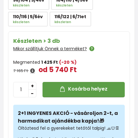
készleten
készleten
110/116 | 5/6év
116/122 | 6/7let
készleten
készleten
Készleten > 3 db
Mikor szállítjuk Önnek a terméket?
Megmented
1 425 Ft
(-20 %)
od 5 740 Ft
7 165 Ft
+
Kosárba helyez
-
2+1 INGYENES AKCIÓ - vásároljon 2-t, a
harmadikat ajándékba kapja!🎁
Öltöztesd fel a gyerekeket tetőtől talpig! 🧢👕👖