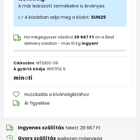
A már leárazott termékekre is érvényes.
👉 A kosárban adja meg a kódot:
SUN25
Ha mégegyszer vásárol
29 667 Ft
ön is Best
delivery solution - max.10 kg
ingyen!
Cikkszám
:
MT3300-09
A gyártó kódja
:
WISTFUL 5
Hozzáadás a kívánságlistához
Ár figyelése
Ingyenes szállítás
felett 29 667 Ft
Gyors szállítás
egészen másnapig