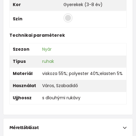
Kor
Gyerekek (3-8 év)
Szín
Technikai paraméterek
Szezon
Nyár
Típus
ruhak
Materiál
viskoza 55%; polyester 40%;elasten 5%
Használat
Város
,
Szabadidő
Ujjhossz
s dlouhými rukávy
Mérettáblázat