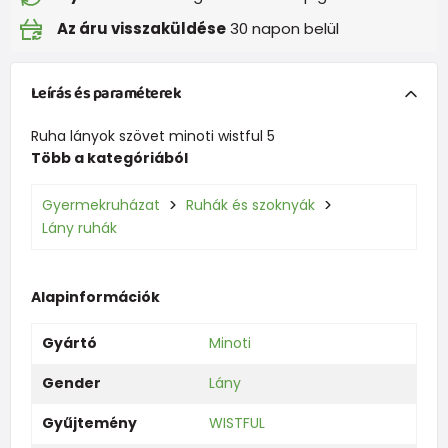
Az áru visszaküldése
30 napon belül
Leírás és paraméterek
Ruha lányok szövet minoti wistful 5
Több a kategóriából
Gyermekruházat
Ruhák és szoknyák
Lány ruhák
Alapinformációk
Gyártó
Minoti
Gender
Lány
Gyűjtemény
WISTFUL