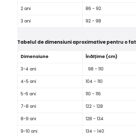
2 ani
86 - 92
3 ani
92 - 98
Tabelul de dimensiuni aproximative pentru o fa
Dimensiune
Înălțime (cm)
3-4 ani
98 - 110
4-5 ani
104 - 110
5-6 ani
110 - 116
7-8 ani
122 - 128
8-9 ani
128 - 134
9-10 ani
134 - 140