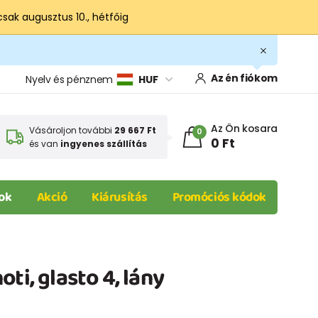
csak augusztus 10., hétfőig
Az én fiókom
Nyelv és pénznem
HUF
Az Ön kosara
Vásároljon további
29 667 Ft
0
0 Ft
és van
ingyenes szállítás
ok
Akció
Kiárusítás
Promóciós kódok
ti, glasto 4, lány