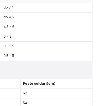
do 3,4
do 4,5
4,5 - 6
6 - 8
8 - 9,5
9,5 - 11
Peste șolduri(cm)
52
54