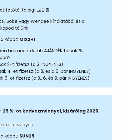
t tetőtől talpig! 🧢👕👖
noti, Sobe vagy Wendee kínálatából és a
kapod tőlünk.
 a kódot:
MIX2+1
den harmadik darab AJÁNDÉK tőlünk 🥳.
rban?
ak 2-t fizetsz (a 3. INGYENES)
sak 4-et fizetsz (a 3. és a 6. pár INGYENES)
k 6-ot fizetsz (a 3., 6. és 9. pár INGYENES)
on
25 %-os kedvezménnyel, kizárólag 2026.
kre is érvényes.
 a kódot:
SUN25