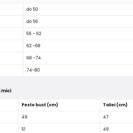
do 50
do 56
56 - 62
62 -68
68 -74
74-80
 mici
Peste bust (cm)
Taliei (cm)
49
47
51
49