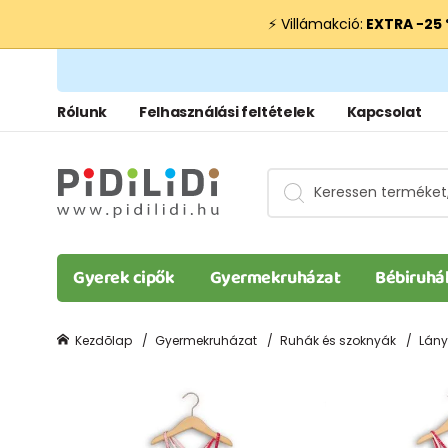
⚡ Villámakció:
EXTRA −25
Rólunk
Felhasználási feltételek
Kapcsolat
Gyerek cipők
Gyermekruházat
Bébiruhá
Kezdõlap
Gyermekruházat
Ruhák és szoknyák
Lány