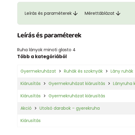
Leírás és paraméterek
Mérettáblázat
Leírás és paraméterek
Ruha lányok minoti glasto 4
Több a kategóriából
Gyermekruházat
Ruhák és szoknyák
Lány ruhák
Kiárusítás
Gyermekruházat kiárusítás
Lányruha k
Kiárusítás
Gyermekruházat kiárusítás
Akció
Utolsó darabok – gyerekruha
Kiárusítás