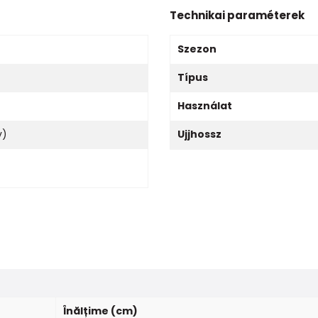
Technikai paraméterek
Szezon
Típus
Használat
v)
Ujjhossz
Înălțime (cm)