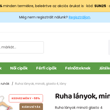
 %
minden termékre, beleértve az akciós árukat is · kód:
SUN25
· 
Még nem regisztrált nálunk?
Regisztráljon
.
k
Női cipők
Férfi cipők
Felnőtteknek
Játék
 ruhák
Ruha lányok, minoti, glasto 4, lány
Ruha lányok, mino
KEDVEZMÉNY
-59%
KIÁRUSÍTÁS
Ruha lányok minoti glasto 4