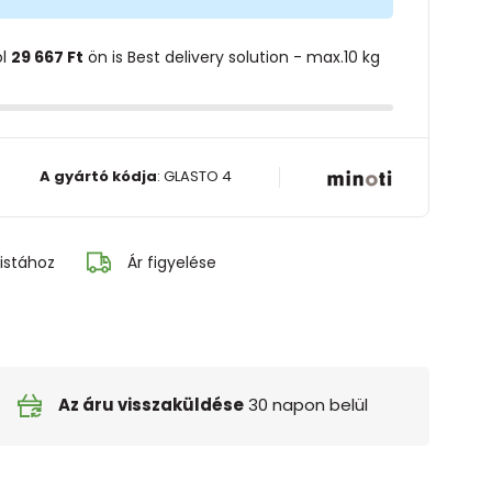
ol
29 667 Ft
ön is Best delivery solution - max.10 kg
A gyártó kódja
:
GLASTO 4
istához
Ár figyelése
Az áru visszaküldése
30 napon belül