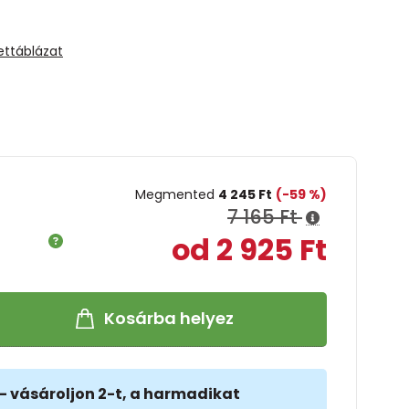
ettáblázat
Megmented
4 245 Ft
(-59 %)
7 165 Ft
od 2 925 Ft
Kosárba helyez
- vásároljon 2-t, a harmadikat