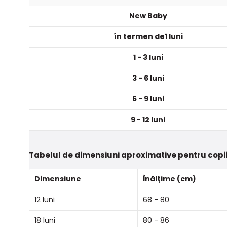
New Baby
în termen de1 luni
1 - 3 luni
3 - 6 luni
6 - 9 luni
9 - 12 luni
Tabelul de dimensiuni aproximative pentru copii
Dimensiune
Înălțime (cm)
12 luni
68 - 80
18 luni
80 - 86