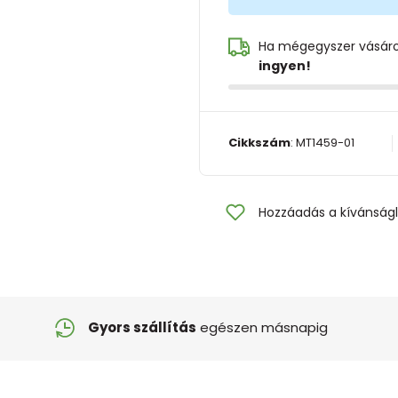
Ha mégegyszer vásár
ingyen!
Cikkszám
:
MT1459-01
Hozzáadás a kívánságl
Gyors szállítás
egészen másnapig