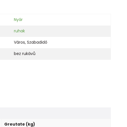
Nyár
ruhak
Város
,
Szabadidő
bez rukávů
Greutate (kg)