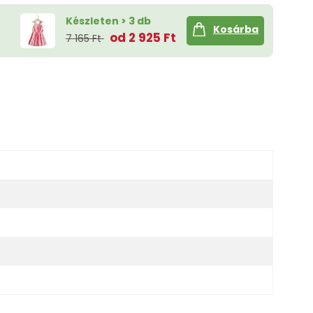
Készleten > 3 db
Kosárba
od 2 925 Ft
7 165 Ft