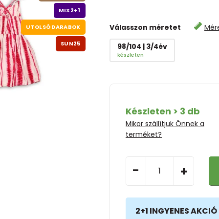
MIX2+1
Válasszon méretet
Mér
UTOLSÓ DARABOK
SUN25
98/104 | 3/4év
készleten
Készleten > 3 db
Mikor szállítjuk Önnek a
terméket?
-
+
2+1 INGYENES AKCIÓ 