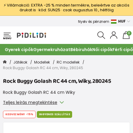
⚡ Villámakció: EXTRA −25 % minden termékre, beleértve az akciós
árukat is · kód: SUN25 · csak augusztus 10., hétfőig
HUF
Nyelv és pénznem
0
MENÜ
Gyerek cipők
Gyermekruházat
Bébiruhák
Női cipők
Férfi cip
Játékok
Modellek
RC modellek
Rock Buggy Golash RC 44 cm, Wiky, 280245
Rock Buggy Golash RC 44 cm, Wiky, 280245
Rock Buggy Golash RC 44 cm Wiky
Teljes leírás megtekintése
KEDVEZMÉNY
-15%
INGYENES SZÁLLÍTÁS