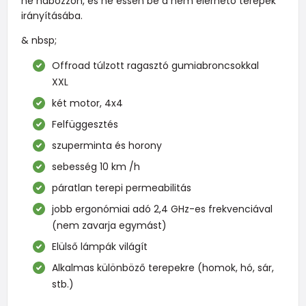
ne habozzon, és ne essen be a nem elérhető terepek
irányításába.
& nbsp;
Offroad túlzott ragasztó gumiabroncsokkal
XXL
két motor, 4x4
Felfüggesztés
szuperminta és horony
sebesség 10 km /h
páratlan terepi permeabilitás
jobb ergonómiai adó 2,4 GHz-es frekvenciával
(nem zavarja egymást)
Elülső lámpák világít
Alkalmas különböző terepekre (homok, hó, sár,
stb.)