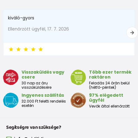
kiváló-gyors
Ellenõrzött ügyfél, 17. 7. 2026
Visszaküldés vagy
Több ezer termék
csere
raktáron
30 nap az áru
Feladás 24 órán belül
visszaküldésére
(hétfő-péntek)
Ingyenes szállítás
97% elégedett
ügyfél
32.000 Ft feletti rendelés
esetén
Vevők által ellenőrzött
Segítségre van szüksége?