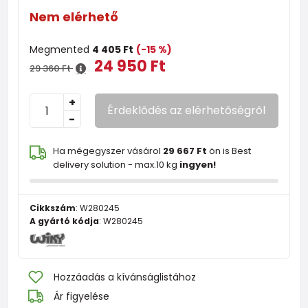
Nem elérhető
Megmented
4 405 Ft
(-15 %)
24 950 Ft
29 360 Ft
+
Érdeklõdés az elérhetõségrõl
-
Ha mégegyszer vásárol
29 667 Ft
ön is Best
delivery solution - max.10 kg
ingyen!
Cikkszám
:
W280245
A gyártó kódja
:
W280245
Hozzáadás a kívánságlistához
Ár figyelése