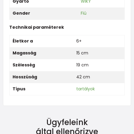
Gyártó
WIKY
Gender
Fiú
Technikai paraméterek
Életkor a
6+
Magasság
15 cm
Szélesség
19 cm
Hosszúság
42 cm
Típus
tartályok
Ügyfeleink
által ellenőrizve