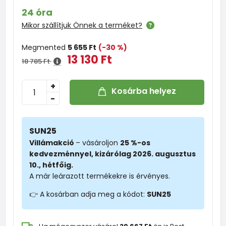
24 óra
Mikor szállítjuk Önnek a terméket?
Megmented
5 655 Ft
(-30 %)
13 130 Ft
18 785 Ft
+
Kosárba helyez
-
SUN25
Villámakció
– vásároljon
25 %-os
kedvezménnyel, kizárólag 2026. augusztus
10., hétfőig.
A már leárazott termékekre is érvényes.
👉 A kosárban adja meg a kódot:
SUN25