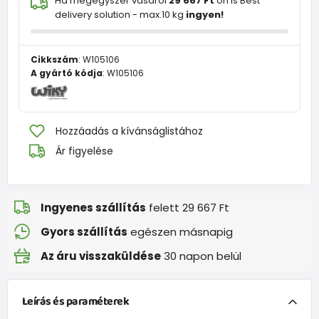
Ha mégegyszer vásárol
29 667 Ft
ön is Best
delivery solution - max.10 kg
ingyen!
Cikkszám
:
W105106
A gyártó kódja
:
W105106
Hozzáadás a kívánságlistához
Ár figyelése
Ingyenes szállítás
felett 29 667 Ft
Gyors szállítás
egészen másnapig
Az áru visszaküldése
30 napon belül
Leírás és paraméterek