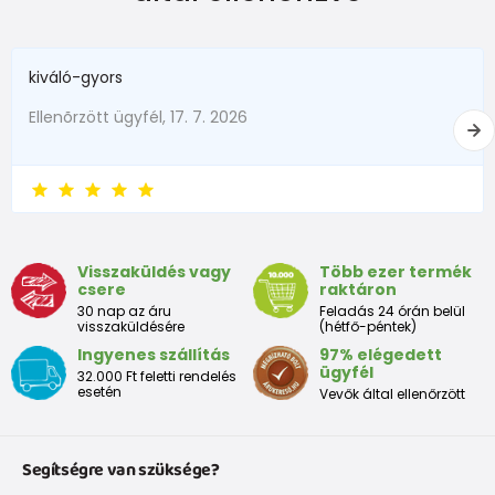
kiváló-gyors
Ellenõrzött ügyfél, 17. 7. 2026
Visszaküldés vagy
Több ezer termék
csere
raktáron
30 nap az áru
Feladás 24 órán belül
visszaküldésére
(hétfő-péntek)
Ingyenes szállítás
97% elégedett
ügyfél
32.000 Ft feletti rendelés
esetén
Vevők által ellenőrzött
Segítségre van szüksége?