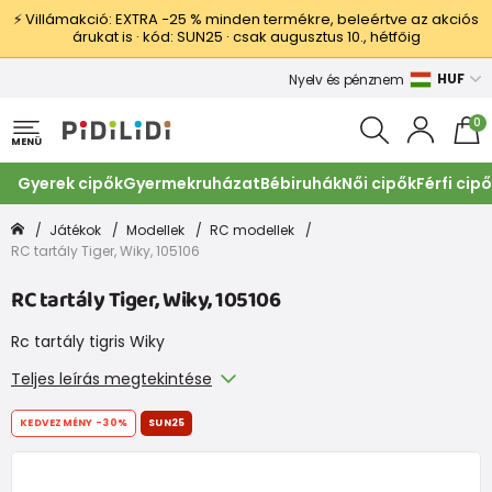
⚡ Villámakció: EXTRA −25 % minden termékre, beleértve az akciós
árukat is · kód: SUN25 · csak augusztus 10., hétfőig
HUF
Nyelv és pénznem
0
MENÜ
Gyerek cipők
Gyermekruházat
Bébiruhák
Női cipők
Férfi cip
Játékok
Modellek
RC modellek
RC tartály Tiger, Wiky, 105106
RC tartály Tiger, Wiky, 105106
Rc tartály tigris Wiky
Teljes leírás megtekintése
KEDVEZMÉNY
-30%
SUN25