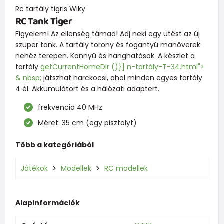
Rc tartály tigris Wiky
RC Tank Tiger
Figyelem! Az ellenség támad! Adj neki egy ütést az új
szuper tank. A tartály torony és fogantyú manőverek
nehéz terepen. Könnyű és hanghatások. A készlet a
tartály
getCurrentHomeDir ()}] n-tartály-T-34.html">
& nbsp;
játszhat harckocsi, ahol minden egyes tartály
4 él. Akkumulátort és a hálózati adaptert.
frekvencia 40 MHz
Méret: 35 cm (egy pisztolyt)
Több a kategóriából
Játékok
Modellek
RC modellek
Alapinformációk