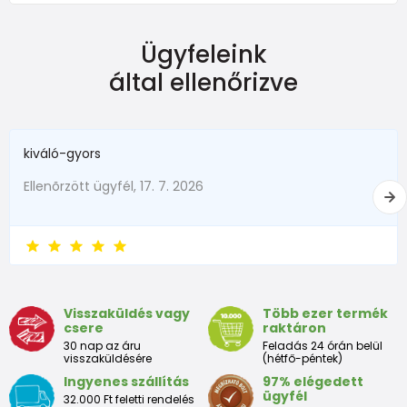
NEWBORN
Ügyfeleink
Dimensiune
Înălțime (cm)
Greutate (kg)
által ellenőrizve
New Baby
do 50
do 3,4
în termen de1 luni
do 56
do 4,5
kiváló-gyors
1 - 3 luni
56 - 62
4,5 - 6
Ellenõrzött ügyfél, 17. 7. 2026
3 - 6 luni
62 -68
6 - 8
6 - 9 luni
68 -74
8 - 9,5
9 - 12 luni
74-80
9,5 - 11
Visszaküldés vagy
Több ezer termék
csere
raktáron
Tabelul de dimensiuni aproximative pentru copii mici
30 nap az áru
Feladás 24 órán belül
visszaküldésére
(hétfő-péntek)
Ingyenes szállítás
97% elégedett
Peste
Înălțime
Taliei
Peste
ügyfél
32.000 Ft feletti rendelés
Dimensiune
bust