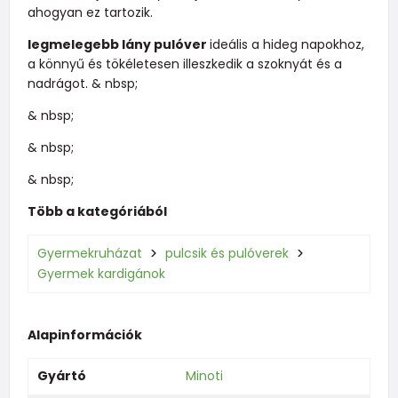
ahogyan ez tartozik.
legmelegebb lány pulóver
ideális a hideg napokhoz,
a könnyű és tökéletesen illeszkedik a szoknyát és a
nadrágot. & nbsp;
& nbsp;
& nbsp;
& nbsp;
Több a kategóriából
Gyermekruházat
pulcsik és pulóverek
Gyermek kardigánok
Alapinformációk
Gyártó
Minoti