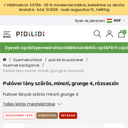
⚡ Villámakció: EXTRA −25 % minden termékre, beleértve az akciós
árukat is · kód: SUN25 · csak augusztus 10., hétfőig
HUF
Nyelv és pénznem
0
MENÜ
Gyerek cipők
Gyermekruházat
Bébiruhák
Női cipők
Férfi cip
Gyermekruházat
pulcsik és pulóverek
Gyermek kardigánok
Pulóver lány szőrös, minoti, grunge 4, rózsaszín
Pulóver lány szőrös, minoti, grunge 4, rózsaszín
Pulóver lányok szőrös minoti grunge 4
Teljes leírás megtekintése
KEDVEZMÉNY
-62%
KIÁRUSÍTÁS
EXTRA ÁR