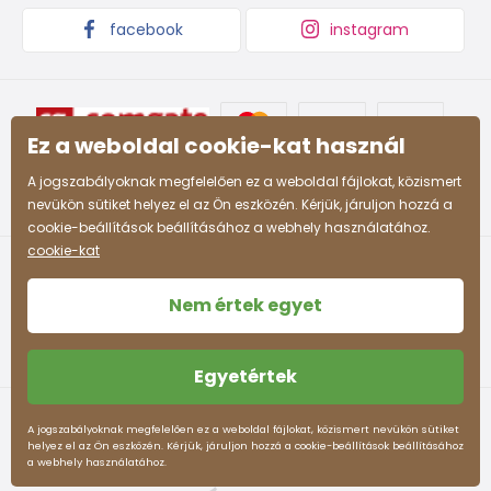
4-5 ani
104 - 110
61 - 63
59
55
facebook
instagram
59 -
55 -
5-6 ani
110 - 116
63 - 65
61
57
63 -
58 -
Ez a weboldal cookie-kat használ
7-8 ani
122 - 128
68 - 71
66
60
A jogszabályoknak megfelelően ez a weboldal fájlokat, közismert
66 -
60 -
nevükön sütiket helyez el az Ön eszközén. Kérjük, járuljon hozzá a
8-9 ani
128 - 134
71 - 74
69
62
cookie-beállítások beállításához a webhely használatához.
cookie-kat
69 -
62 -
9-10 ani
134 - 140
74 - 77
72
63
Nem értek egyet
72 -
63 -
10-11 ani
140 - 146
77 -80
75
64
Egyetértek
78 -
65 -
Felhasználási feltételek
Személyes adatok védelme
12-13 ani
152 - 158
83 - 86
A jogszabályoknak megfelelően ez a weboldal fájlokat, közismert nevükön sütiket
82
66
helyez el az Ön eszközén. Kérjük, járuljon hozzá a cookie-beállítások beállításához
pidilidi.hu © 2026. Webdesign
Litvanyi.sk
.
a webhely használatához.
Az e-shopot létrehozta