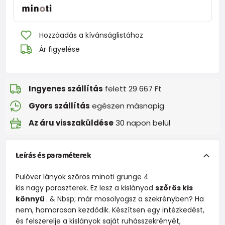
Hozzáadás a kívánságlistához
Ár figyelése
Ingyenes szállítás
felett 29 667 Ft
Gyors szállítás
egészen másnapig
Az áru visszaküldése
30 napon belül
Leírás és paraméterek
Pulóver lányok szőrös minoti grunge 4
kis nagy paraszterek. Ez lesz a kislányod
szőrös kis
könnyű
. & Nbsp; már mosolyogsz a szekrényben? Ha
nem, hamarosan kezdődik. Készítsen egy intézkedést,
és felszerelje a kislányok saját ruhásszekrényét,