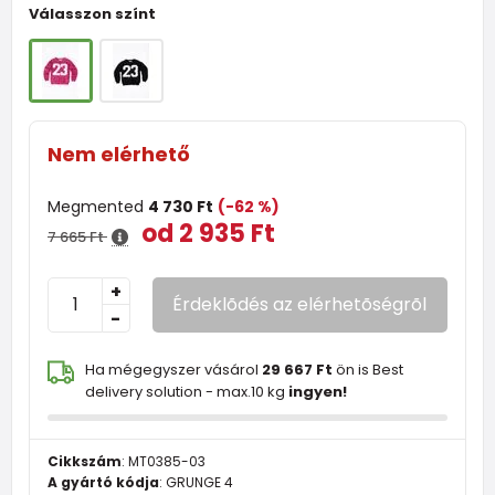
Válasszon színt
Nem elérhető
Megmented
4 730 Ft
(-62 %)
od 2 935 Ft
7 665 Ft
+
Érdeklõdés az elérhetõségrõl
-
Ha mégegyszer vásárol
29 667 Ft
ön is Best
delivery solution - max.10 kg
ingyen!
Cikkszám
:
MT0385-03
A gyártó kódja
:
GRUNGE 4