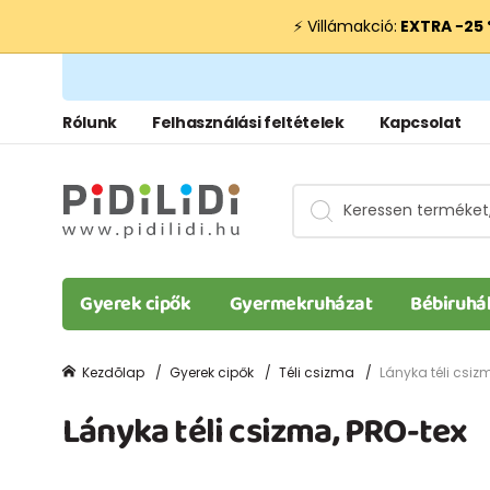
⚡ Villámakció:
EXTRA −25
Rólunk
Felhasználási feltételek
Kapcsolat
Gyerek cipők
Gyermekruházat
Bébiruhá
Kezdõlap
Gyerek cipők
Téli csizma
Lányka téli csiz
Lányka téli csizma, PRO-tex