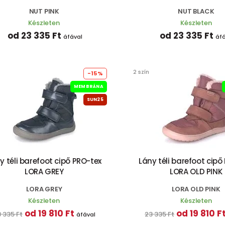
NUT PINK
NUT BLACK
Készleten
Készleten
od 23 335 Ft
od 23 335 Ft
áfával
áfá
2 szín
-15%
MEMBRÁNA
SUN25
y téli barefoot cipő PRO-tex
Lány téli barefoot cipő
LORA GREY
LORA OLD PINK
LORA GREY
LORA OLD PINK
Készleten
Készleten
od 19 810 Ft
od 19 810 F
 335 Ft
23 335 Ft
áfával