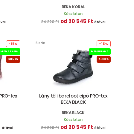
BEKA KORAL
Készleten
od 20 545 Ft
24 220 Ft
val
áfával
5 szín
-15%
-15%
MEMBRÁNA
MEMBRÁNA
SUN25
SUN25
 PRO-tex
Lány téli barefoot cipő PRO-tex
BEKA BLACK
BEKA BLACK
Készleten
t
od 20 545 Ft
24 220 Ft
áfával
áfával