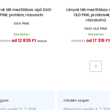
ok téli mezítlábas cipő DAXI
Lányok téli mezítlábas 
PINK, protézis, rózsaszín
OLD PINK, protézisek,
rózsaszínű
DAXI PINK
DAXI OLD PINK
Készleten
Készleten
od 12 835 Ft
od 17 315 F
 370 Ft
19 370 Ft
áfával
1
gyors
minden szuper
zött ügyfél, 17. 7. 2026
Ellenõrzött ügyfél, 4. 7. 202