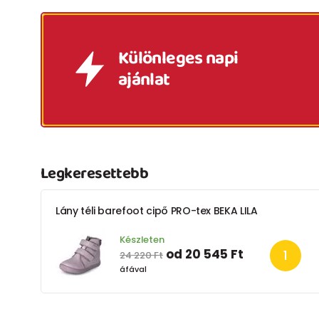
Különleges napi
ajánlat
Legkeresettebb
Lány téli barefoot cipő PRO-tex BEKA LILA
Készleten
od 20 545 Ft
24 220 Ft
áfával