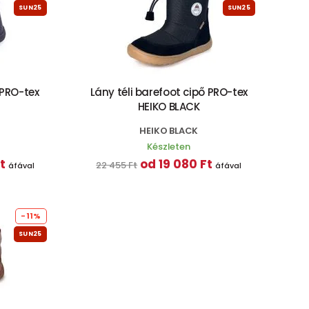
SUN25
SUN25
 PRO-tex
Lány téli barefoot cipő PRO-tex
HEIKO BLACK
HEIKO BLACK
Készleten
t
od 19 080 Ft
22 455 Ft
áfával
áfával
-11%
SUN25