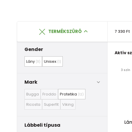
TERMÉKSZÛRÕ
7 330 Ft
Gender
Aktív s
Lány
Unisex
(11)
(1)
3 szín
Mark
Bugga
Froddo
Protetika
(12)
Ricosta
Superfit
Viking
Lán
Lábbeli típusa