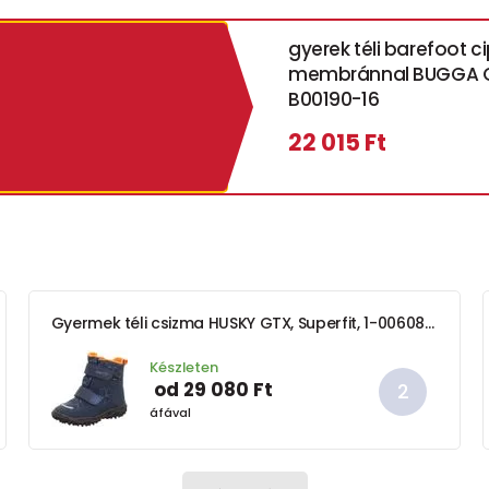
gyerek téli barefoot c
membránnal BUGGA C
B00190-16
22 015 Ft
Gyermek téli csizma HUSKY GTX, Superfit, 1-006080-8030, kék-narancs
Készleten
od 29 080 Ft
áfával