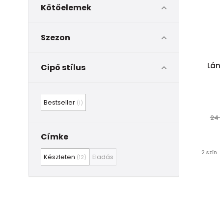
Kötőelemek
Szezon
Lán
Cipő stílus
Bestseller
(1)
24
Címke
2 szín
Készleten
Eladás
(12)