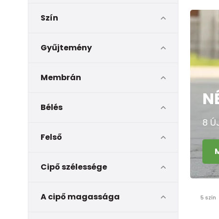
Szín
Gyűjtemény
Membrán
N
Bélés
8 Ú
Felső
Cipő szélessége
A cipő magassága
5 szín