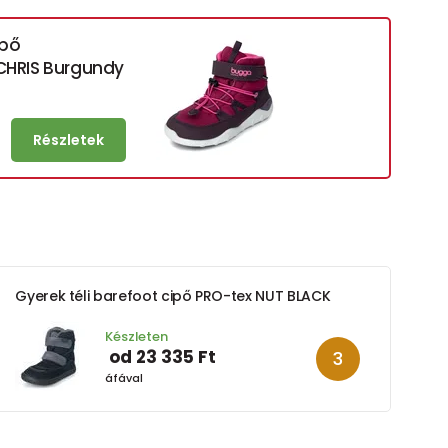
ipő
HRIS Burgundy
Részletek
Gyerek téli barefoot cipő PRO-tex NUT BLACK
Készleten
od 23 335 Ft
áfával