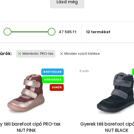
Lásd még
47 585 Ft
12 terméket
zûrõk:
Membrán: PRO-tex
Minden szûrõ törlése
3 szín
BESTSELLER
MEMBRÁNA
SUN25
y téli barefoot cipő PRO-tex
Gyerek téli barefoot cip
NUT PINK
NUT BLACK