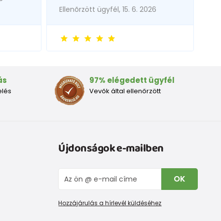
Ellenõrzött ügyfél, 15. 6. 2026
ás
97% elégedett ügyfél
elés
Vevők által ellenőrzött
Újdonságok e-mailben
OK
Hozzájárulás a hírlevél küldéséhez