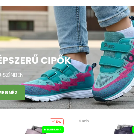
ÉPSZERŰ CIPŐK
J SZÍNBEN
MEGNÉZ
5 szín
-15%
MEMBRÁNA