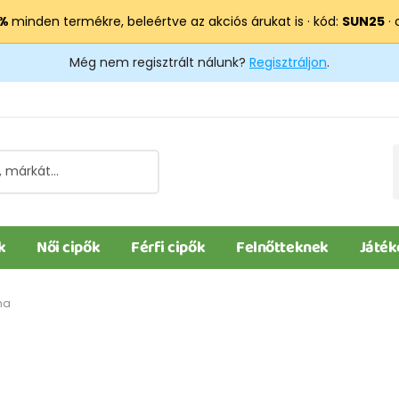
 %
minden termékre, beleértve az akciós árukat is · kód:
SUN25
· 
Még nem regisztrált nálunk?
Regisztráljon
.
k
Női cipők
Férfi cipők
Felnőtteknek
Játék
ma