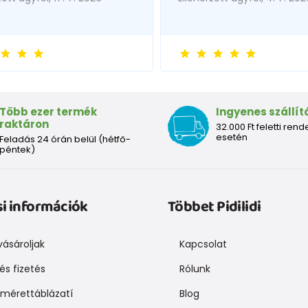
Több ezer termék
Ingyenes szállít
raktáron
32.000 Ft feletti rend
esetén
Feladás 24 órán belül (hétfő-
péntek)
si információk
Többet Pidilidi
ásároljak
Kapcsolat
 és fizetés
Rólunk
mérettáblázatí
Blog