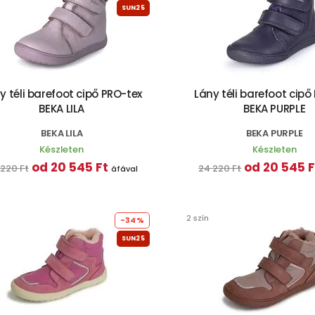
SUN25
y téli barefoot cipő PRO-tex
Lány téli barefoot cipő
BEKA LILA
BEKA PURPLE
BEKA LILA
BEKA PURPLE
Készleten
Készleten
od 20 545 Ft
od 20 545 F
 220 Ft
24 220 Ft
áfával
2 szín
-34%
SUN25