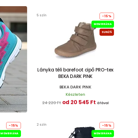
5 szín
-15%
MEMBRÁNA
SUN25
Lányka téli barefoot cipő PRO-tex
BEKA DARK PINK
BEKA DARK PINK
Készleten
od 20 545 Ft
24 220 Ft
áfával
2 szín
-15%
-15%
MEMBRÁNA
MEMBRÁNA