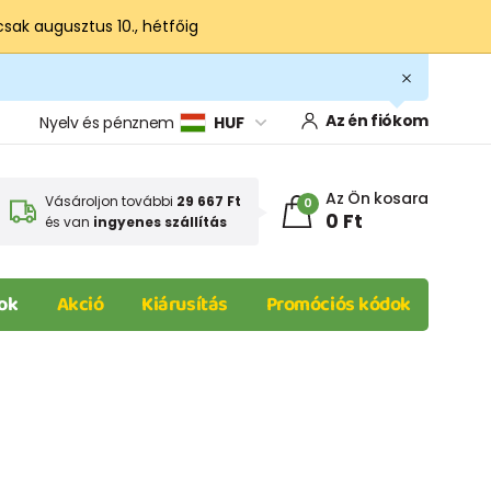
csak augusztus 10., hétfőig
Az én fiókom
Nyelv és pénznem
HUF
Az Ön kosara
Vásároljon további
29 667 Ft
0
0 Ft
és van
ingyenes szállítás
ok
Akció
Kiárusítás
Promóciós kódok