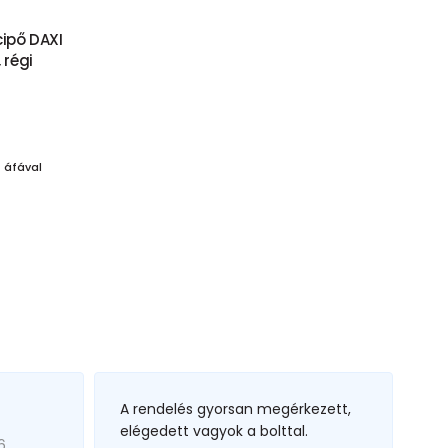
cipő DAXI
 régi
t
áfával
A rendelés gyorsan megérkezett,
elégedett vagyok a bolttal.
6