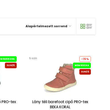
Alapértelmezett sorrend
5 szín
-15%
MEMBRÁNA
SUN25
MEMBRÁNA
SUN25
ő PRO-tex
Lány téli barefoot cipő PRO-tex
BEKA KORAL