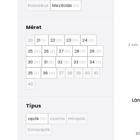
Klasszikus
Mezítcláb
(12)
Méret
20
21
22
23
24
(9)
(10)
(10)
(12)
2 szín
25
26
27
28
29
(10)
(9)
(10)
(9)
(10)
30
31
32
33
34
(10)
(8)
(10)
(10)
(9)
35
36
37
38
39
40
41
(9)
(10)
42
Lán
Típus
cipők
csizma
Hócipők
(12)
tornacipők
23