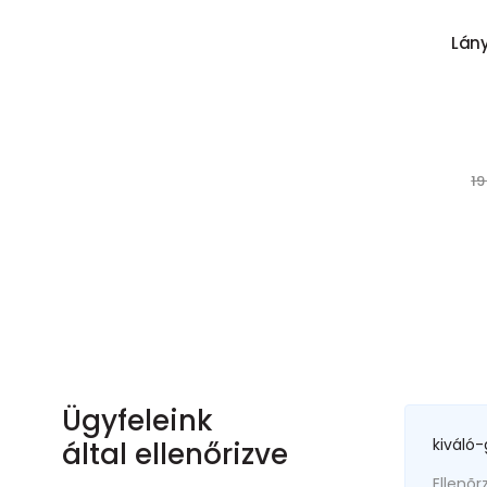
Lány
19
Ügyfeleink
kiváló-
által ellenőrizve
Ellenõr