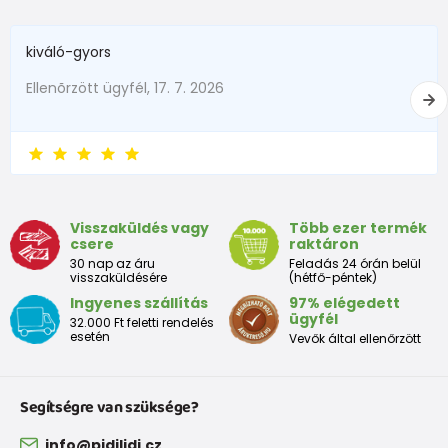
în termen de1 luni
do 56
do 4,5
kiváló-gyors
1 - 3 luni
56 - 62
4,5 - 6
Ellenõrzött ügyfél, 17. 7. 2026
3 - 6 luni
62 -68
6 - 8
6 - 9 luni
68 -74
8 - 9,5
9 - 12 luni
74-80
9,5 - 11
Visszaküldés vagy
Több ezer termék
csere
raktáron
Tabelul de dimensiuni aproximative pentru copii mici
30 nap az áru
Feladás 24 órán belül
visszaküldésére
(hétfő-péntek)
Ingyenes szállítás
97% elégedett
Peste
Înălțime
Taliei
Peste
ügyfél
32.000 Ft feletti rendelés
Dimensiune
bust
(cm)
(cm)
șolduri(cm)
esetén
Vevők által ellenőrzött
(cm)
12 luni
68 - 80
49
47
52
Segítségre van szüksége?
18 luni
80 - 86
51
49
54
info@pidilidi.cz