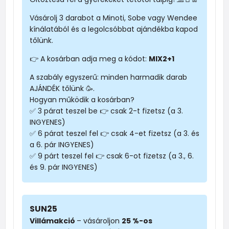
Vásárolj 3 darabot a Minoti, Sobe vagy Wendee
kínálatából és a legolcsóbbat ajándékba kapod
tőlünk.
👉 A kosárban adja meg a kódot:
MIX2+1
A szabály egyszerű: minden harmadik darab
AJÁNDÉK tőlünk 🥳.
Hogyan működik a kosárban?
✅ 3 párat teszel be 👉 csak 2-t fizetsz (a 3.
INGYENES)
✅ 6 párat teszel fel 👉 csak 4-et fizetsz (a 3. és
a 6. pár INGYENES)
✅ 9 párt teszel fel 👉 csak 6-ot fizetsz (a 3., 6.
és 9. pár INGYENES)
SUN25
Villámakció
– vásároljon
25 %-os