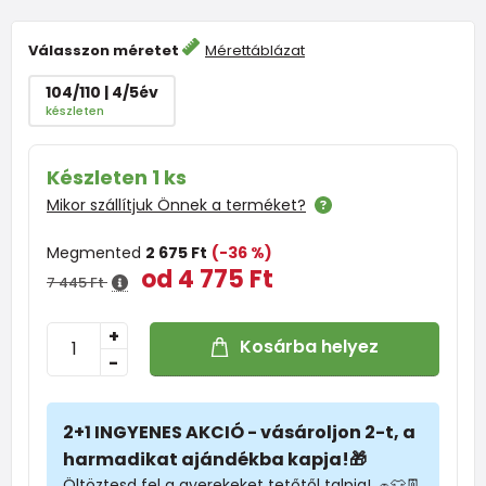
Válasszon méretet
Mérettáblázat
104/110 | 4/5év
készleten
Készleten 1 ks
Mikor szállítjuk Önnek a terméket?
Megmented
2 675 Ft
(-36 %)
od 4 775 Ft
7 445 Ft
+
Kosárba helyez
-
2+1 INGYENES AKCIÓ - vásároljon 2-t, a
harmadikat ajándékba kapja!🎁
Öltöztesd fel a gyerekeket tetőtől talpig! 🧢👕👖