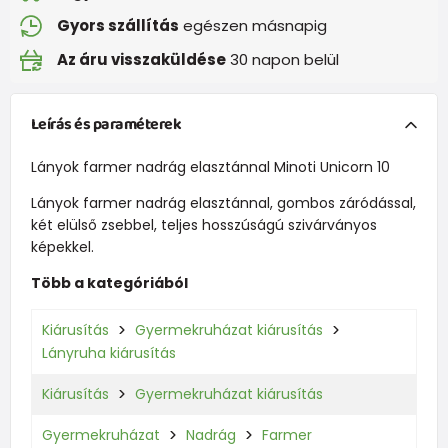
Gyors szállítás
egészen másnapig
Az áru visszaküldése
30 napon belül
Leírás és paraméterek
Lányok farmer nadrág elasztánnal Minoti Unicorn 10
Lányok farmer nadrág elasztánnal, gombos záródással,
két elülső zsebbel, teljes hosszúságú szivárványos
képekkel.
Több a kategóriából
Kiárusítás
Gyermekruházat kiárusítás
Lányruha kiárusítás
Kiárusítás
Gyermekruházat kiárusítás
Gyermekruházat
Nadrág
Farmer