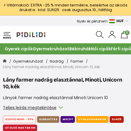
⚡ Villámakció: EXTRA −25 % minden termékre, beleértve az akciós
árukat is · kód: SUN25 · csak augusztus 10., hétfőig
HUF
Nyelv és pénznem
0
MENÜ
Gyerek cipők
Gyermekruházat
Bébiruhák
Női cipők
Férfi cip
Gyermekruházat
Nadrág
Farmer
Lány farmer nadrág elasztánnal, Minoti, Unicorn 10, kék
Lány farmer nadrág elasztánnal, Minoti, Unicorn
10, kék
Lányok farmer nadrág elasztánnal Minoti Unicorn 10
Teljes leírás megtekintése
KEDVEZMÉNY
-36%
KIÁRUSÍTÁS
MIX2+1
UTOLSÓ DARABOK
SUN25
UTOLSÓ RAKTÁRON