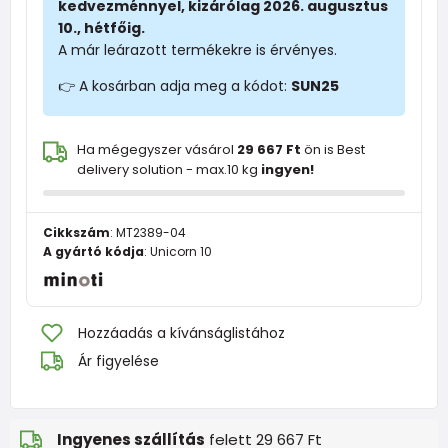
kedvezménnyel, kizárólag 2026. augusztus
10., hétfőig.
A már leárazott termékekre is érvényes.
👉 A kosárban adja meg a kódot:
SUN25
Ha mégegyszer vásárol
29 667 Ft
ön is Best
delivery solution - max.10 kg
ingyen!
Cikkszám
:
MT2389-04
A gyártó kódja
:
Unicorn 10
Hozzáadás a kívánságlistához
Ár figyelése
Ingyenes szállítás
felett 29 667 Ft