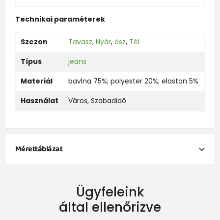
Technikai paraméterek
Szezon
Tavasz
,
Nyár
,
ősz
,
Tél
Típus
jeans
Materiál
bavlna 75%; polyester 20%; elastan 5%
Használat
Város
,
Szabadidő
Mérettáblázat
NEWBORN
Ügyfeleink
Dimensiune
Înălțime (cm)
Greutate (kg)
által ellenőrizve
New Baby
do 50
do 3,4