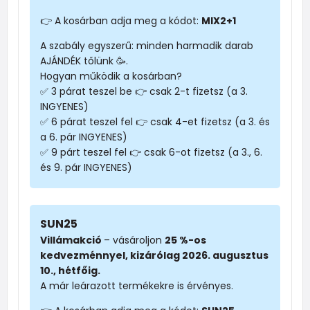
👉 A kosárban adja meg a kódot:
MIX2+1
A szabály egyszerű: minden harmadik darab
AJÁNDÉK tőlünk 🥳.
Hogyan működik a kosárban?
✅ 3 párat teszel be 👉 csak 2-t fizetsz (a 3.
INGYENES)
✅ 6 párat teszel fel 👉 csak 4-et fizetsz (a 3. és
a 6. pár INGYENES)
✅ 9 párt teszel fel 👉 csak 6-ot fizetsz (a 3., 6.
és 9. pár INGYENES)
SUN25
Villámakció
– vásároljon
25 %-os
kedvezménnyel, kizárólag 2026. augusztus
10., hétfőig.
A már leárazott termékekre is érvényes.