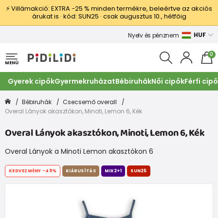
⚡ Villámakció: EXTRA −25 % minden termékre, beleértve az akciós
árukat is · kód: SUN25 · csak augusztus 10., hétfőig
HUF
Nyelv és pénznem
0
MENÜ
Gyerek cipők
Gyermekruházat
Bébiruhák
Női cipők
Férfi cip
Bébiruhák
Csecsemő overall
Overal Lányok akasztókon, Minoti, Lemon 6, Kék
Overal Lányok akasztókon, Minoti, Lemon 6, Kék
Overal Lányok a Minoti Lemon akasztókon 6
KEDVEZMÉNY
-49%
KIÁRUSÍTÁS
MIX2+1
SUN25