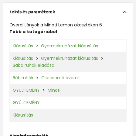
Leírás és paraméterek
Overal Lányok a Minoti Lemon akasztókon 6
Több a kategóriából
Kiárusítás
Gyermekruházat kiárusítás
Kiárusítás
Gyermekruházat kiárusítás
Baba ruhák eladása
Bébiruhák
Csecsemő overall
GYŰJTEMÉNY
Minoti
GYŰJTEMÉNY
Kiárusítás
Alapinformációk