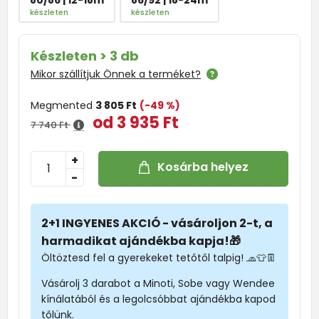
készleten
készleten
Készleten > 3 db
Mikor szállítjuk Önnek a terméket?
Megmented
3 805 Ft
(-49 %)
od 3 935 Ft
7 740 Ft
+
Kosárba helyez
-
2+1 INGYENES AKCIÓ - vásároljon 2-t, a
harmadikat ajándékba kapja!🎁
Öltöztesd fel a gyerekeket tetőtől talpig! 🧢👕👖
Vásárolj 3 darabot a Minoti, Sobe vagy Wendee
kínálatából és a legolcsóbbat ajándékba kapod
tőlünk.