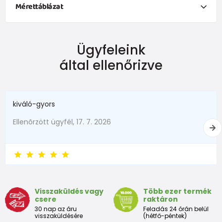
Mérettáblázat
NEWBORN
Ügyfeleink
Dimensiune
Înălțime (cm)
Greutate (kg)
által ellenőrizve
New Baby
do 50
do 3,4
în termen de1 luni
do 56
do 4,5
kiváló-gyors
1 - 3 luni
56 - 62
4,5 - 6
Ellenõrzött ügyfél, 17. 7. 2026
3 - 6 luni
62 -68
6 - 8
6 - 9 luni
68 -74
8 - 9,5
9 - 12 luni
74-80
9,5 - 11
Visszaküldés vagy
Több ezer termék
csere
raktáron
Tabelul de dimensiuni aproximative pentru copii mici
30 nap az áru
Feladás 24 órán belül
visszaküldésére
(hétfő-péntek)