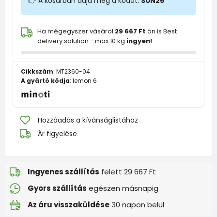
👉 A kosárban adja meg a kódot:
SUN25
Ha mégegyszer vásárol
29 667 Ft
ön is Best
delivery solution - max.10 kg
ingyen!
Cikkszám
:
MT2360-04
A gyártó kódja
:
lemon 6
Hozzáadás a kívánságlistához
Ár figyelése
Ingyenes szállítás
felett 29 667 Ft
Gyors szállítás
egészen másnapig
Az áru visszaküldése
30 napon belül