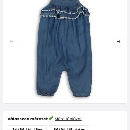
Válasszon méretet
Mérettáblázat
80/86 | 12-18m
86/92 | 18-24m