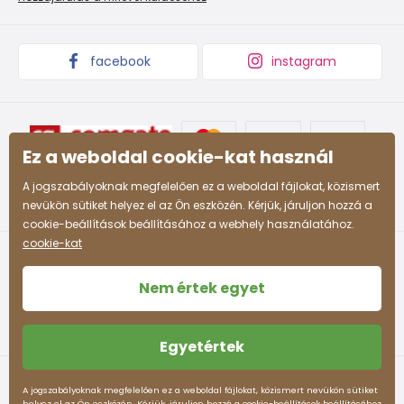
57 -
54 -
4-5 ani
104 - 110
61 - 63
59
55
facebook
instagram
59 -
55 -
5-6 ani
110 - 116
63 - 65
61
57
63 -
58 -
Ez a weboldal cookie-kat használ
7-8 ani
122 - 128
68 - 71
66
60
A jogszabályoknak megfelelően ez a weboldal fájlokat, közismert
66 -
60 -
nevükön sütiket helyez el az Ön eszközén. Kérjük, járuljon hozzá a
8-9 ani
128 - 134
71 - 74
69
62
cookie-beállítások beállításához a webhely használatához.
cookie-kat
69 -
62 -
9-10 ani
134 - 140
74 - 77
72
63
Nem értek egyet
72 -
63 -
10-11 ani
140 - 146
77 -80
75
64
Egyetértek
78 -
65 -
Felhasználási feltételek
Személyes adatok védelme
12-13 ani
152 - 158
83 - 86
A jogszabályoknak megfelelően ez a weboldal fájlokat, közismert nevükön sütiket
82
66
helyez el az Ön eszközén. Kérjük, járuljon hozzá a cookie-beállítások beállításához