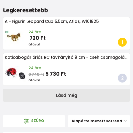
Legkeresettebb
A - Figurin Leopard Cub 5.5cm, Atlas, W101825
24 óra
720 Ft
áfával
Katicabogár óriás RC távirányító 9 cm - cseh csomagolás, Wiky RC, W012526
24 óra
5 730 Ft
6 740 Ft
áfával
Lásd még
SZÛRÕ
Alapértelmezett sorrend