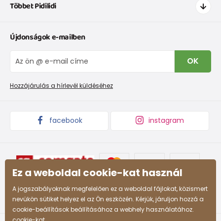
Többet Pidilidi
Szállítás és fizetés
Ruházat mérettáblázatí
Kapcsolat
Újdonságok e-mailben
Cipőmérettáblázat
Rólunk
IVisszaküldések és reklamációk
Blog
OK
Panaszkezelési eljárás
Nagykereskedelem PiDiLiDi
Promóciós feltételek és kedvezményes kódok
Áruk begyűjtése
Hozzájárulás a hírlevél küldéséhez
facebook
instagram
Ez a weboldal cookie-kat használ
A jogszabályoknak megfelelően ez a weboldal fájlokat, közismert
nevükön sütiket helyez el az Ön eszközén. Kérjük, járuljon hozzá a
cookie-beállítások beállításához a webhely használatához.
cookie-kat