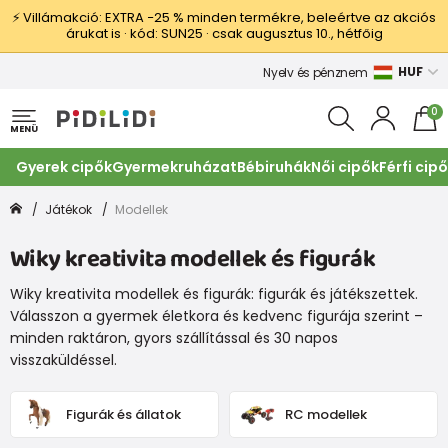
⚡ Villámakció: EXTRA −25 % minden termékre, beleértve az akciós
árukat is · kód: SUN25 · csak augusztus 10., hétfőig
HUF
Nyelv és pénznem
0
MENÜ
Gyerek cipők
Gyermekruházat
Bébiruhák
Női cipők
Férfi cip
Játékok
Modellek
Wiky kreativita modellek és figurák
Wiky kreativita modellek és figurák: figurák és játékszettek.
Válasszon a gyermek életkora és kedvenc figurája szerint –
minden raktáron, gyors szállítással és 30 napos
visszaküldéssel.
Figurák és állatok
RC modellek