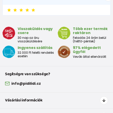
Visszaküldés vagy
Több ezer termék
csere
raktáron
30 nap az áru
Feladás 24 órán belül
visszaküldésére
(hétfő-péntek)
Ingyenes szállítás
97% elégedett
ügyfél
32.000 Ft feletti rendelés
esetén
Vevők által ellenőrzött
Segítségre van szüksége?
info@pidilidi.cz
Vásárlási információk
Hogyan vásároljak