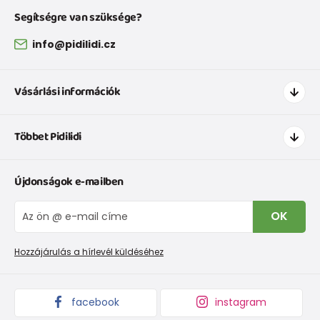
Segítségre van szüksége?
info@pidilidi.cz
Vásárlási információk
Hogyan vásároljak
Többet Pidilidi
Szállítás és fizetés
Ruházat mérettáblázatí
Kapcsolat
Újdonságok e-mailben
Cipőmérettáblázat
Rólunk
IVisszaküldések és reklamációk
Blog
OK
Panaszkezelési eljárás
Nagykereskedelem PiDiLiDi
Promóciós feltételek és kedvezményes kódok
Áruk begyűjtése
Hozzájárulás a hírlevél küldéséhez
facebook
instagram