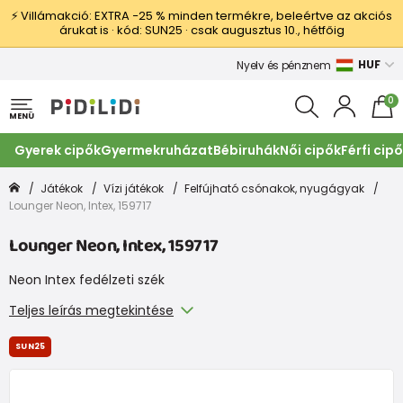
⚡ Villámakció: EXTRA −25 % minden termékre, beleértve az akciós
árukat is · kód: SUN25 · csak augusztus 10., hétfőig
HUF
Nyelv és pénznem
0
MENÜ
Gyerek cipők
Gyermekruházat
Bébiruhák
Női cipők
Férfi cip
Játékok
Vízi játékok
Felfújható csónakok, nyugágyak
Lounger Neon, Intex, 159717
Lounger Neon, Intex, 159717
Neon Intex fedélzeti szék
Teljes leírás megtekintése
SUN25