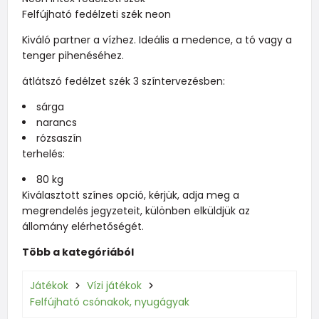
Felfújható fedélzeti szék neon
Kiváló partner a vízhez. Ideális a medence, a tó vagy a
tenger pihenéséhez.
átlátszó fedélzet szék 3 színtervezésben:
sárga
narancs
rózsaszín
terhelés:
80 kg
Kiválasztott színes opció, kérjük, adja meg a
megrendelés jegyzeteit, különben elküldjük az
állomány elérhetőségét.
Több a kategóriából
Játékok
Vízi játékok
Felfújható csónakok, nyugágyak