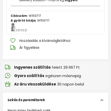
delivery solution - max.10 kg
ingyen!
Cikkszám
:
W159717
A gyártó kódja
:
W159717
Hozzáadás a kívánságlistához
Ár figyelése
Ingyenes szállítás
felett 29 667 Ft
Gyors szállítás
egészen másnapig
Az áru visszaküldése
30 napon belül
Leírás és paraméterek
Neon Intex fedélzeti szék