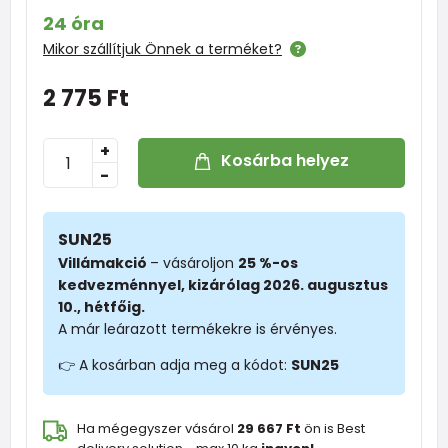
24 óra
Mikor szállítjuk Önnek a terméket?
2 775 Ft
+
Kosárba helyez
-
SUN25
Villámakció
– vásároljon
25 %-os
kedvezménnyel, kizárólag 2026. augusztus
10., hétfőig.
A már leárazott termékekre is érvényes.
👉 A kosárban adja meg a kódot:
SUN25
Ha mégegyszer vásárol
29 667 Ft
ön is Best