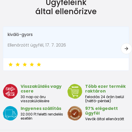
Ügyfeleink
által ellenőrizve
kiváló-gyors
Ellenõrzött ügyfél, 17. 7. 2026
Visszaküldés vagy
Több ezer termék
csere
raktáron
30 nap az áru
Feladás 24 órán belül
visszaküldésére
(hétfő-péntek)
Ingyenes szállítás
97% elégedett
ügyfél
32.000 Ft feletti rendelés
esetén
Vevők által ellenőrzött