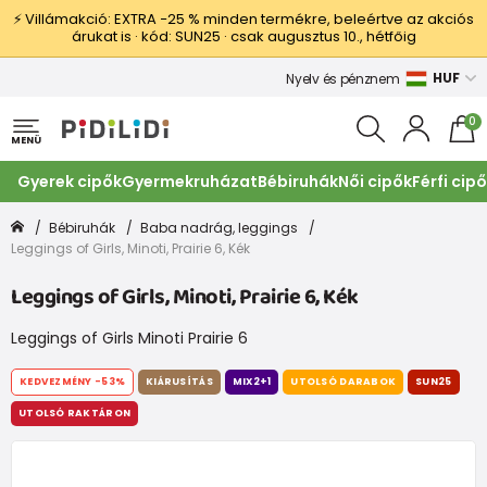
⚡ Villámakció: EXTRA −25 % minden termékre, beleértve az akciós
árukat is · kód: SUN25 · csak augusztus 10., hétfőig
HUF
Nyelv és pénznem
0
MENÜ
Gyerek cipők
Gyermekruházat
Bébiruhák
Női cipők
Férfi cip
Bébiruhák
Baba nadrág, leggings
Leggings of Girls, Minoti, Prairie 6, Kék
Leggings of Girls, Minoti, Prairie 6, Kék
Leggings of Girls Minoti Prairie 6
KEDVEZMÉNY
-53%
KIÁRUSÍTÁS
MIX2+1
UTOLSÓ DARABOK
SUN25
UTOLSÓ RAKTÁRON