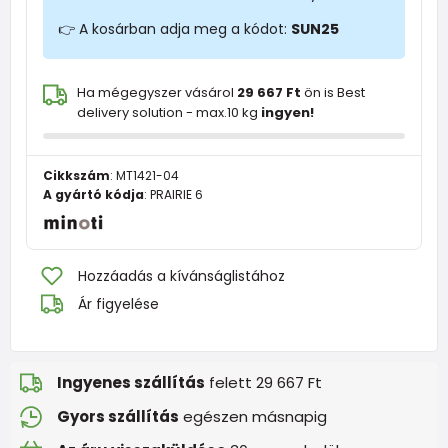
👉 A kosárban adja meg a kódot:
SUN25
Ha mégegyszer vásárol
29 667 Ft
ön is Best
delivery solution - max.10 kg
ingyen!
Cikkszám
:
MT1421-04
A gyártó kódja
:
PRAIRIE 6
Hozzáadás a kívánságlistához
Ár figyelése
Ingyenes szállítás
felett 29 667 Ft
Gyors szállítás
egészen másnapig