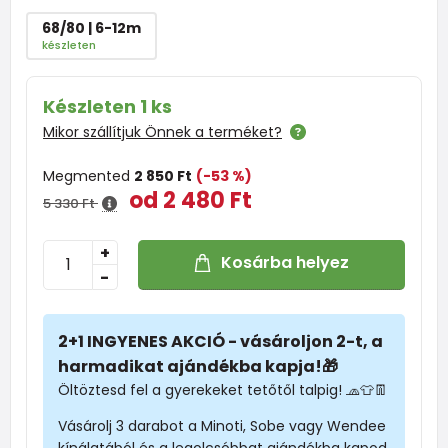
68/80 | 6-12m
készleten
Készleten 1 ks
Mikor szállítjuk Önnek a terméket?
Megmented
2 850 Ft
(-53 %)
od 2 480 Ft
5 330 Ft
+
Kosárba helyez
-
2+1 INGYENES AKCIÓ - vásároljon 2-t, a
harmadikat ajándékba kapja!🎁
Öltöztesd fel a gyerekeket tetőtől talpig! 🧢👕👖
Vásárolj 3 darabot a Minoti, Sobe vagy Wendee
kínálatából és a legolcsóbbat ajándékba kapod