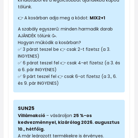
tőlünk.
👉 A kosárban adja meg a kódot:
MIX2+1
A szabály egyszerű: minden harmadik darab
AJÁNDÉK tőlünk 🥳.
Hogyan működik a kosárban?
✅ 3 párat teszel be 👉 csak 2-t fizetsz (a 3.
INGYENES)
✅ 6 párat teszel fel 👉 csak 4-et fizetsz (a 3. és
a 6. pár INGYENES)
✅ 9 párt teszel fel 👉 csak 6-ot fizetsz (a 3., 6.
és 9. pár INGYENES)
SUN25
Villámakció
– vásároljon
25 %-os
kedvezménnyel, kizárólag 2026. augusztus
10., hétfőig.
A már leárazott termékekre is érvényes.