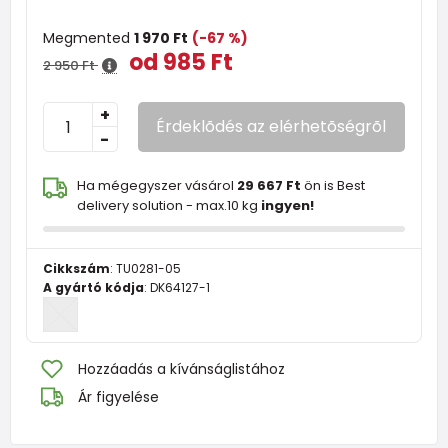
Megmented
1 970 Ft
(-67 %)
od 985 Ft
2 950 Ft
+
Érdeklõdés az elérhetõségrõl
-
Ha mégegyszer vásárol
29 667 Ft
ön is Best
delivery solution - max.10 kg
ingyen!
Cikkszám
:
TU0281-05
A gyártó kódja
:
DK64127-1
Hozzáadás a kívánságlistához
Ár figyelése