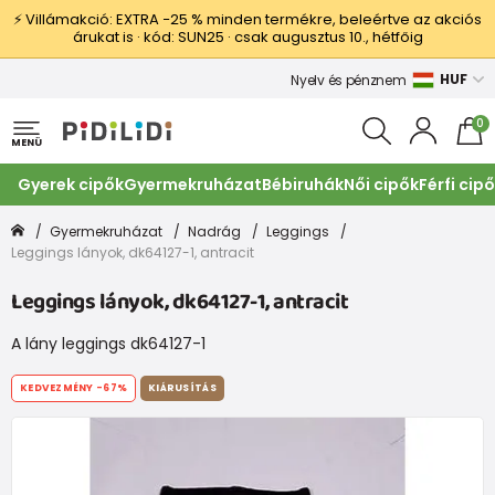
⚡ Villámakció: EXTRA −25 % minden termékre, beleértve az akciós
árukat is · kód: SUN25 · csak augusztus 10., hétfőig
HUF
Nyelv és pénznem
0
MENÜ
Gyerek cipők
Gyermekruházat
Bébiruhák
Női cipők
Férfi cip
Gyermekruházat
Nadrág
Leggings
Leggings lányok, dk64127-1, antracit
Leggings lányok, dk64127-1, antracit
A lány leggings dk64127-1
KEDVEZMÉNY
-67%
KIÁRUSÍTÁS