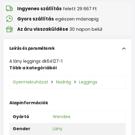
Ingyenes szállítás
felett 29 667 Ft
Gyors szállítás
egészen másnapig
Az áru visszaküldése
30 napon belül
Leírás és paraméterek
A lány leggings dk64127-1
Több a kategóriából
Gyermekruházat
Nadrág
Leggings
Alapinformációk
Gyártó
Wendee
Gender
Lány