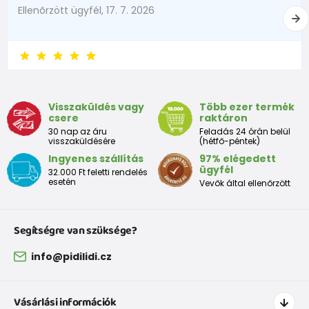
Ellenõrzött ügyfél, 17. 7. 2026
Visszaküldés vagy
Több ezer termék
csere
raktáron
30 nap az áru
Feladás 24 órán belül
visszaküldésére
(hétfő-péntek)
Ingyenes szállítás
97% elégedett
ügyfél
32.000 Ft feletti rendelés
esetén
Vevők által ellenőrzött
Segítségre van szüksége?
info@pidilidi.cz
Vásárlási információk