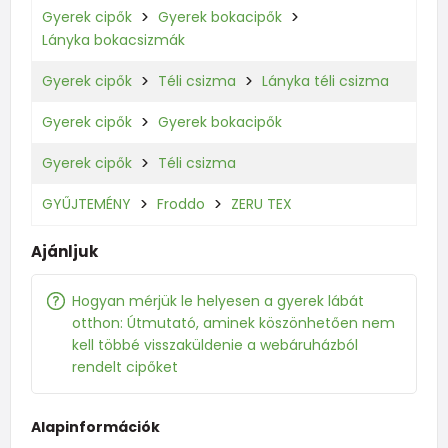
Gyerek cipők
Gyerek bokacipők
Lányka bokacsizmák
Gyerek cipők
Téli csizma
Lányka téli csizma
Gyerek cipők
Gyerek bokacipők
Gyerek cipők
Téli csizma
GYŰJTEMÉNY
Froddo
ZERU TEX
Ajánljuk
Hogyan mérjük le helyesen a gyerek lábát
otthon: Útmutató, aminek köszönhetően nem
kell többé visszaküldenie a webáruházból
rendelt cipőket
Alapinformációk