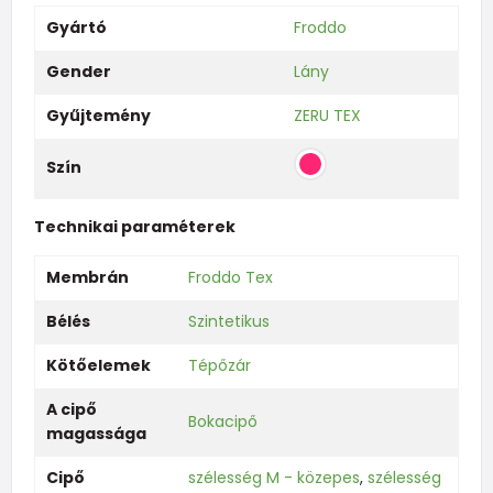
Gyártó
Froddo
Gender
Lány
Gyűjtemény
ZERU TEX
Szín
Technikai paraméterek
Membrán
Froddo Tex
Bélés
Szintetikus
Kötőelemek
Tépőzár
A cipő
Bokacipő
magassága
Cipő
szélesség M - közepes
,
szélesség