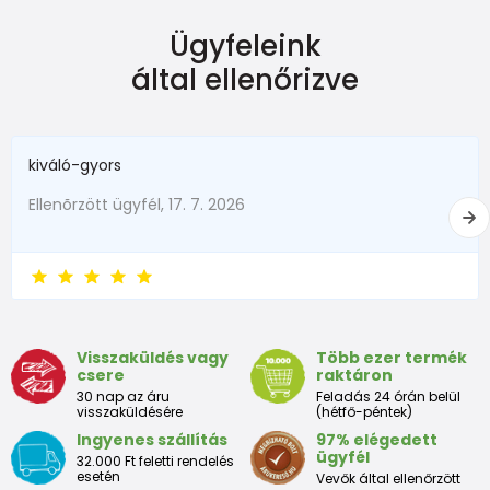
hossz
131
137
144
150
155
160
168
175
(mm)
Ügyfeleink
3 365 Ft
od 2 040 Ft
áfával
által ellenőrizve
Készleten
Belső
szélesség
59
61
63
64
66
68
70
72
(mm)
FUNNY lányok zokni - 3 csomag, Pidilidi, PD0134-01
kiváló-gyors
3 365 Ft
od 2 040 Ft
áfával
Ellenõrzött ügyfél, 17. 7. 2026
Készleten
Visszaküldés vagy
Több ezer termék
csere
raktáron
30 nap az áru
Feladás 24 órán belül
visszaküldésére
(hétfő-péntek)
Ingyenes szállítás
97% elégedett
ügyfél
32.000 Ft feletti rendelés
esetén
Vevők által ellenőrzött