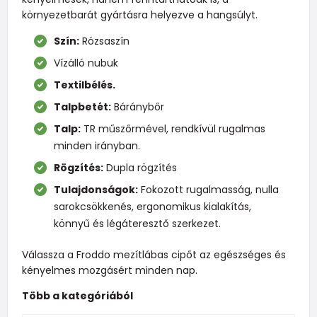
környezetbarát gyártásra helyezve a hangsúlyt.
Szín:
Rózsaszín
Vízálló nubuk
Textilbélés.
Talpbetét:
Báránybőr
Talp:
TR műszőrmével, rendkívül rugalmas
minden irányban.
Rögzítés:
Dupla rögzítés
Tulajdonságok:
Fokozott rugalmasság, nulla
sarokcsökkenés, ergonomikus kialakítás,
könnyű és légáteresztő szerkezet.
Válassza a Froddo mezítlábas cipőt az egészséges és
kényelmes mozgásért minden nap.
Több a kategóriából