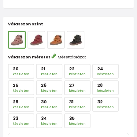
Válasszon színt
Válasszon méretet
Mérettáblázat
20
21
22
24
készleten
készleten
készleten
készleten
25
26
27
28
készleten
készleten
készleten
készleten
29
30
31
32
készleten
készleten
készleten
készleten
33
34
35
készleten
készleten
készleten