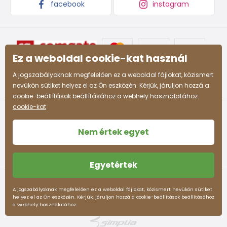
facebook
instagram
Ez a weboldal cookie-kat használ
A jogszabályoknak megfelelően ez a weboldal fájlokat, közismert
nevükön sütiket helyez el az Ön eszközén. Kérjük, járuljon hozzá a
cookie-beállítások beállításához a webhely használatához.
cookie-kat
Nem értek egyet
Egyetértek
Felhasználási feltételek
Személyes adatok védelme
A jogszabályoknak megfelelően ez a weboldal fájlokat, közismert nevükön sütiket
helyez el az Ön eszközén. Kérjük, járuljon hozzá a cookie-beállítások beállításához
pidilidi.hu © 2026. Webdesign
Litvanyi.sk
.
a webhely használatához.
Az e-shopot létrehozta