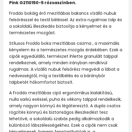
Pink G2110150-5 rózsaszínben.
Froddo bokáig érő mezítlábas bakancs vízálló nubuk
felsőrésszel és textil béléssel. Az extra rugalmas talp és
a sokoldalú illeszkedés biztosítja a kényelmet és a
természetes mozgást.
Stílusos Froddo boka mezítlábas csizma , a maximális
kényelem és a természetes mozgás érdekében. Ezek a
cipők egyedülálló, természet ihlette granulált talppal
rendelkeznek, amely minden irányban rendkívül
rugalmas. A vízálló nubuk felsőrész megvédi a lábat a
nedvességtől, míg a textilbélés és a báránybőr
talpbetét hőkomfortot biztosít.
A Froddo mezítlábas cipő ergonómikus kialakítású,
nulla sarkú eséssel, puha és vékony talppal rendelkezik,
amely nagyon könnyű és légáteresztő. A dupla csatos
rögzítés könnyű és biztonságos illeszkedést tesz
lehetővé, a sokoldalú szabás pedig alkalmazkodik a
különböző lábszélességekhez. Ezek a cipők nem csak
kényelmesek, hanem fenntarthatóak is, a