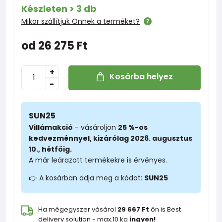
Készleten > 3 db
Mikor szállítjuk Önnek a terméket?
od 26 275 Ft
+
Kosárba helyez
-
SUN25
Villámakció
– vásároljon
25 %-os
kedvezménnyel, kizárólag 2026. augusztus
10., hétfőig.
A már leárazott termékekre is érvényes.
👉 A kosárban adja meg a kódot:
SUN25
Ha mégegyszer vásárol
29 667 Ft
ön is Best
delivery solution - max.10 kg
ingyen!