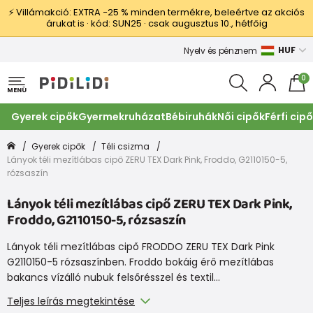
⚡ Villámakció: EXTRA −25 % minden termékre, beleértve az akciós
árukat is · kód: SUN25 · csak augusztus 10., hétfőig
HUF
Nyelv és pénznem
0
MENÜ
Gyerek cipők
Gyermekruházat
Bébiruhák
Női cipők
Férfi cip
Gyerek cipők
Téli csizma
Lányok téli mezítlábas cipő ZERU TEX Dark Pink, Froddo, G2110150-5,
rózsaszín
Lányok téli mezítlábas cipő ZERU TEX Dark Pink,
Froddo, G2110150-5, rózsaszín
Lányok téli mezítlábas cipő FRODDO ZERU TEX Dark Pink
G2110150-5 rózsaszínben. Froddo bokáig érő mezítlábas
bakancs vízálló nubuk felsőrésszel és textil…
Teljes leírás megtekintése