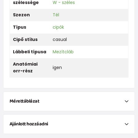
szélessége
W - széles
Szezon
Tél
Típus
cipők
Cipő stílus
casual
Lábbeli típusa
Mezítcláb
Anatómiai
igen
orr-rész
Mérettáblázat
Merét
20
21
22
23
24
25
26
27
Ajánlott hozzáadni
Belső
FUNNY fiú zokni - 3 csomag, Pidilidi, PD0141-02, fiú