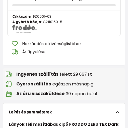
Cikkszám
:
FD0001-03
A gyártó kódja
:
G2110150-5
Hozzáadás a kívánságlistához
Ár figyelése
Ingyenes szállítás
felett 29 667 Ft
Gyors szállítás
egészen másnapig
Az áru visszaküldése
30 napon belül
Leírás és paraméterek
Lányok téli mezítlábas cipő FRODDO ZERU TEX Dark