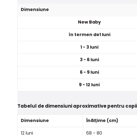
Dimensiune
New Baby
în termen de1 luni
1 - 3 luni
3 - 6 luni
6 - 9 luni
9 - 12 luni
Tabelul de dimensiuni aproximative pentru copii
Dimensiune
Înălțime (cm)
12 luni
68 - 80