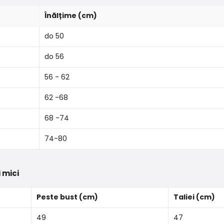
Înălțime (cm)
do 50
do 56
56 - 62
62 -68
68 -74
74-80
 mici
Peste bust (cm)
Taliei (cm)
49
47