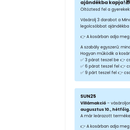
ajándékba kapja!🎁
Öltöztesd fel a gyerekeke
Vásárolj 3 darabot a Mi
legolcsóbbat ajándékba 
👉 A kosárban adja meg
A szabály egyszerű: min
Hogyan működik a kosá
✅ 3 párat teszel be 👉 cs
✅ 6 párat teszel fel 👉 c
✅ 9 párt teszel fel 👉 csa
SUN25
Villámakció
– vásárolj
augusztus 10., hétfőig.
A már leárazott terméke
👉 A kosárban adja meg