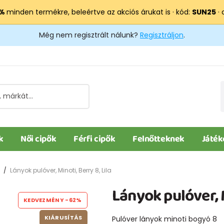
 %
minden termékre, beleértve az akciós árukat is · kód:
SUN25
· 
Még nem regisztrált nálunk?
Regisztráljon
.
k
Női cipők
Férfi cipők
Felnőtteknek
Játék
Lányok pulóver, Minoti, Berry 8, Lila
Lányok pulóver, M
KEDVEZMÉNY
-62%
KIÁRUSÍTÁS
Pulóver lányok minoti bogyó 8