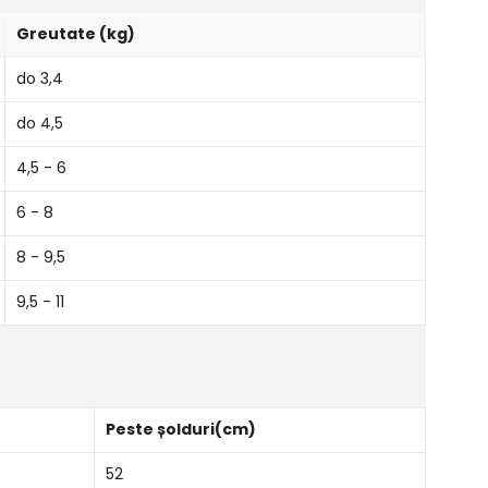
Greutate (kg)
do 3,4
do 4,5
4,5 - 6
6 - 8
8 - 9,5
9,5 - 11
Peste șolduri(cm)
52