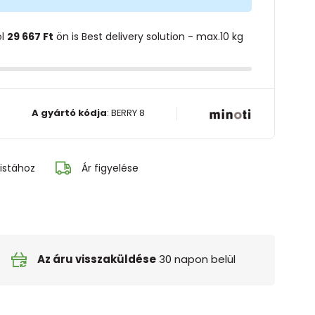
ol
29 667 Ft
ön is Best delivery solution - max.10 kg
A gyártó kódja
:
BERRY 8
istához
Ár figyelése
Az áru visszaküldése
30 napon belül