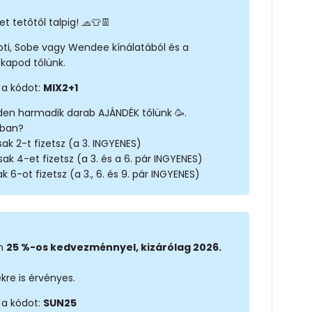
t tetőtől talpig! 🧢👕👖
noti, Sobe vagy Wendee kínálatából és a
kapod tőlünk.
 a kódot:
MIX2+1
den harmadik darab AJÁNDÉK tőlünk 🥳.
rban?
ak 2-t fizetsz (a 3. INGYENES)
sak 4-et fizetsz (a 3. és a 6. pár INGYENES)
k 6-ot fizetsz (a 3., 6. és 9. pár INGYENES)
on
25 %-os kedvezménnyel, kizárólag 2026.
kre is érvényes.
 a kódot:
SUN25