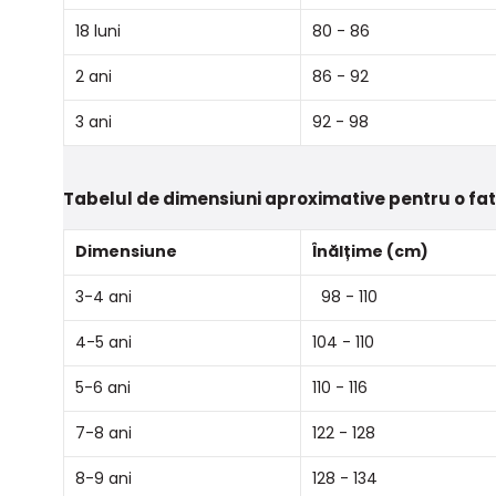
18 luni
80 - 86
2 ani
86 - 92
3 ani
92 - 98
Tabelul de dimensiuni aproximative pentru o fa
Dimensiune
Înălțime (cm)
3-4 ani
98 - 110
4-5 ani
104 - 110
5-6 ani
110 - 116
7-8 ani
122 - 128
8-9 ani
128 - 134