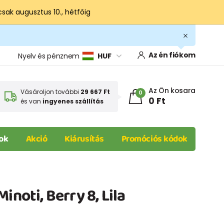
csak augusztus 10., hétfőig
Az én fiókom
Nyelv és pénznem
HUF
Az Ön kosara
Vásároljon további
29 667 Ft
0
0 Ft
és van
ingyenes szállítás
ok
Akció
Kiárusítás
Promóciós kódok
inoti, Berry 8, Lila