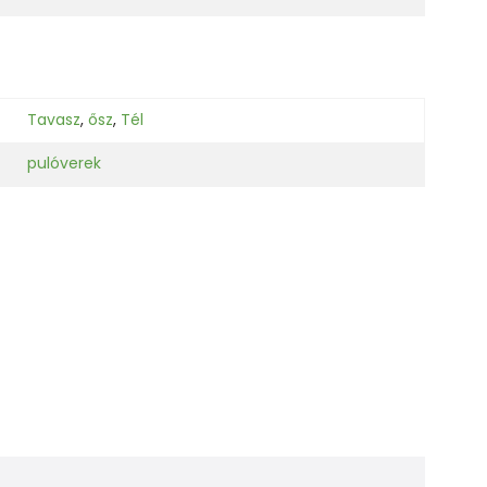
Tavasz
,
ősz
,
Tél
pulóverek