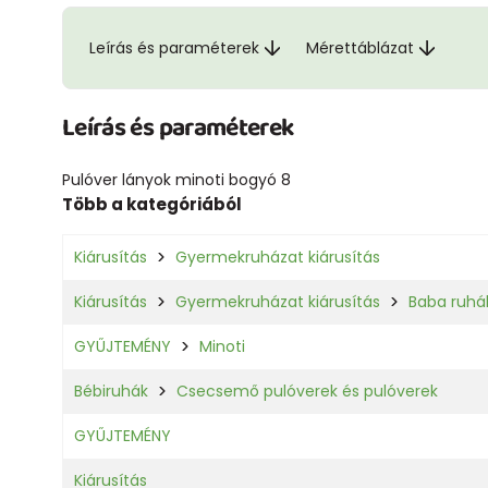
Leírás és paraméterek
Mérettáblázat
Leírás és paraméterek
Pulóver lányok minoti bogyó 8
Több a kategóriából
Kiárusítás
Gyermekruházat kiárusítás
Kiárusítás
Gyermekruházat kiárusítás
Baba ruhá
GYŰJTEMÉNY
Minoti
Bébiruhák
Csecsemő pulóverek és pulóverek
GYŰJTEMÉNY
Kiárusítás