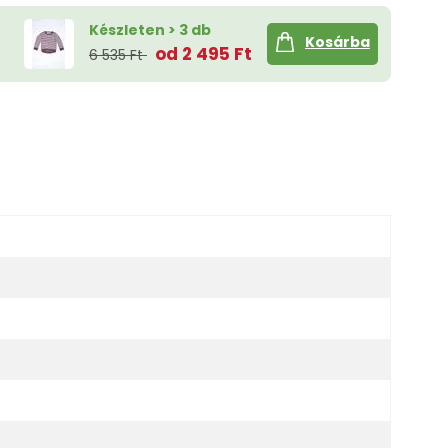
Készleten > 3 db
Kosárba
od 2 495 Ft
6 535 Ft