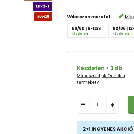
MIX2+1
Válasszon méretet
Mér
SUN25
68/80 | 6-12m
80/86 | 1
készleten
készleten
Készleten > 3 db
Mikor szállítjuk Önnek a
terméket?
-
+
2+1 INGYENES AKCIÓ 