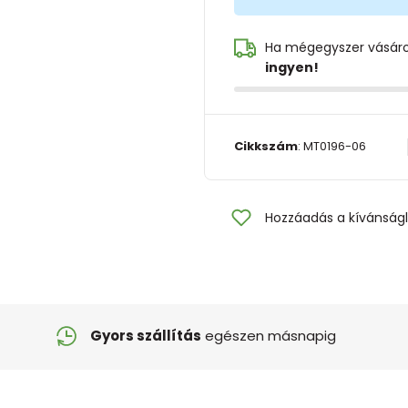
Ha mégegyszer vásár
ingyen!
Cikkszám
:
MT0196-06
Hozzáadás a kívánságl
Gyors szállítás
egészen másnapig