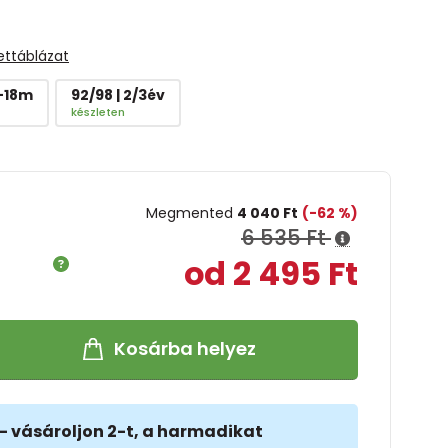
ettáblázat
2-18m
92/98 | 2/3év
készleten
Megmented
4 040 Ft
(-62 %)
6 535 Ft
od 2 495 Ft
Kosárba helyez
- vásároljon 2-t, a harmadikat