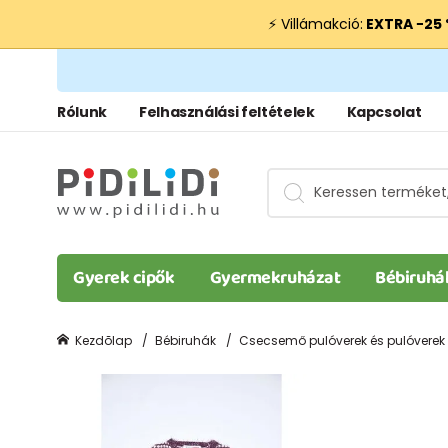
⚡ Villámakció:
EXTRA −25
Rólunk
Felhasználási feltételek
Kapcsolat
Gyerek cipők
Gyermekruházat
Bébiruhá
Kezdõlap
Bébiruhák
Csecsemő pulóverek és pulóverek