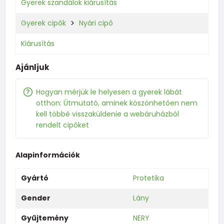
Gyerek szandálok kiárusítás
Gyerek cipők
Nyári cipő
Kiárusítás
Ajánljuk
Hogyan mérjük le helyesen a gyerek lábát
otthon: Útmutató, aminek köszönhetően nem
kell többé visszaküldenie a webáruházból
rendelt cipőket
Alapinformációk
Gyártó
Protetika
Gender
Lány
Gyűjtemény
NERY