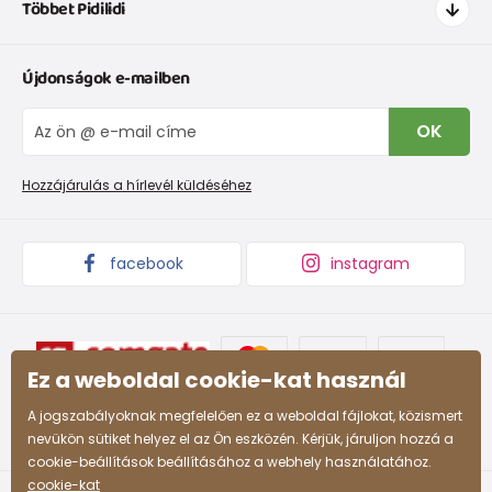
Többet Pidilidi
Szállítás és fizetés
Ruházat mérettáblázatí
Kapcsolat
Újdonságok e-mailben
Cipőmérettáblázat
Rólunk
IVisszaküldések és reklamációk
Blog
OK
Panaszkezelési eljárás
Nagykereskedelem PiDiLiDi
Promóciós feltételek és kedvezményes kódok
Áruk begyűjtése
Hozzájárulás a hírlevél küldéséhez
facebook
instagram
Ez a weboldal cookie-kat használ
A jogszabályoknak megfelelően ez a weboldal fájlokat, közismert
nevükön sütiket helyez el az Ön eszközén. Kérjük, járuljon hozzá a
cookie-beállítások beállításához a webhely használatához.
cookie-kat