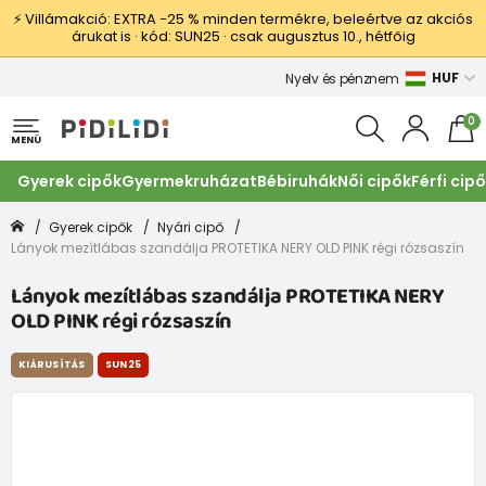
⚡ Villámakció: EXTRA −25 % minden termékre, beleértve az akciós
árukat is · kód: SUN25 · csak augusztus 10., hétfőig
HUF
Nyelv és pénznem
0
MENÜ
Gyerek cipők
Gyermekruházat
Bébiruhák
Női cipők
Férfi cip
Gyerek cipők
Nyári cipő
Lányok mezítlábas szandálja PROTETIKA NERY OLD PINK régi rózsaszín
Lányok mezítlábas szandálja PROTETIKA NERY
OLD PINK régi rózsaszín
KIÁRUSÍTÁS
SUN25