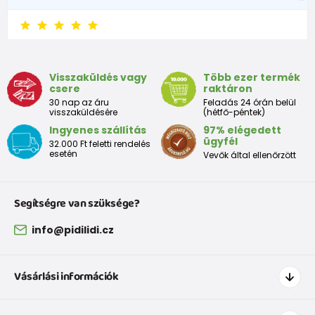
lábhossz
123
128
138
143
151
156
163
173
(mm)
Talpbélés
szélessége
60
60
60
62
63
65
65
70
(mm)
Visszaküldés vagy
Több ezer termék
csere
raktáron
30 nap az áru
Feladás 24 órán belül
visszaküldésére
(hétfő-péntek)
Ingyenes szállítás
97% elégedett
ügyfél
32.000 Ft feletti rendelés
esetén
Vevők által ellenőrzött
Segítségre van szüksége?
info@pidilidi.cz
Vásárlási információk
Hogyan vásároljak