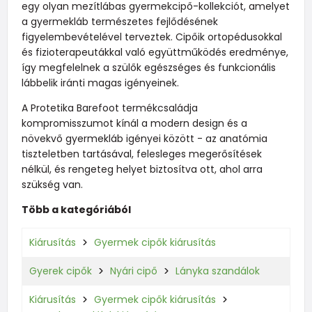
egy olyan mezítlábas gyermekcipő-kollekciót, amelyet
a gyermekláb természetes fejlődésének
figyelembevételével terveztek. Cipőik ortopédusokkal
és fizioterapeutákkal való együttműködés eredménye,
így megfelelnek a szülők egészséges és funkcionális
lábbelik iránti magas igényeinek.
A Protetika Barefoot termékcsaládja
kompromisszumot kínál a modern design és a
növekvő gyermekláb igényei között - az anatómia
tiszteletben tartásával, felesleges megerősítések
nélkül, és rengeteg helyet biztosítva ott, ahol arra
szükség van.
Több a kategóriából
Kiárusítás
Gyermek cipők kiárusítás
Gyerek cipők
Nyári cipő
Lányka szandálok
Kiárusítás
Gyermek cipők kiárusítás