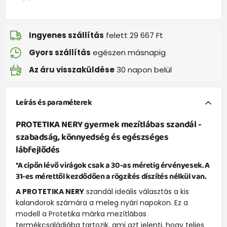
Ingyenes szállítás
felett 29 667 Ft
Gyors szállítás
egészen másnapig
Az áru visszaküldése
30 napon belül
Leírás és paraméterek
PROTETIKA NERY
gyermek mezítlábas szandál -
szabadság, könnyedség és egészséges
lábfejlődés
*A cipőn lévő virágok csak a 30-as méretig érvényesek. A
31-es mérettől kezdődően a rögzítés díszítés nélkül van.
A PROTETIKA NERY
szandál ideális választás a kis
kalandorok számára a meleg nyári napokon. Ez a
modell a Protetika márka mezítlábas
termékcsaládjába tartozik, ami azt jelenti, hogy teljes