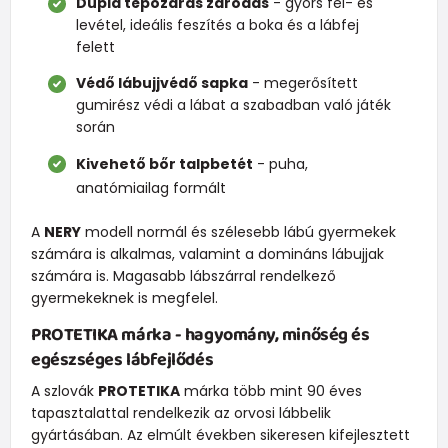
Dupla tépőzáras záródás
- gyors fel- és
levétel, ideális feszítés a boka és a lábfej
felett
Védő lábujjvédő sapka
- megerősített
gumirész védi a lábat a szabadban való játék
során
Kivehető bőr talpbetét
- puha,
anatómiailag formált
A
NERY
modell normál és szélesebb lábú gyermekek
számára is alkalmas, valamint a domináns lábujjak
számára is. Magasabb lábszárral rendelkező
gyermekeknek is megfelel.
PROTETIKA
márka - hagyomány, minőség és
egészséges lábfejlődés
A szlovák
PROTETIKA
márka több mint 90 éves
tapasztalattal rendelkezik az orvosi lábbelik
gyártásában. Az elmúlt években sikeresen kifejlesztett