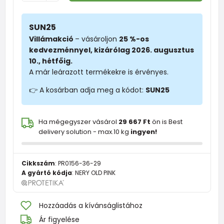
SUN25
Villámakció
– vásároljon
25 %-os
kedvezménnyel, kizárólag 2026. augusztus
10., hétfőig.
A már leárazott termékekre is érvényes.
👉 A kosárban adja meg a kódot:
SUN25
Ha mégegyszer vásárol
29 667 Ft
ön is Best
delivery solution - max.10 kg
ingyen!
Cikkszám
:
PR0156-36-29
A gyártó kódja
:
NERY OLD PINK
Hozzáadás a kívánságlistához
Ár figyelése