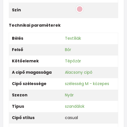
Szín
Technikai paraméterek
Bélés
Textíliák
Felső
Bőr
Kötőelemek
Tépőzár
A cipő magassága
Alacsony cipő
Cipő szélessége
szélesség M - közepes
Szezon
Nyár
Típus
szandálok
Cipő stílus
casual