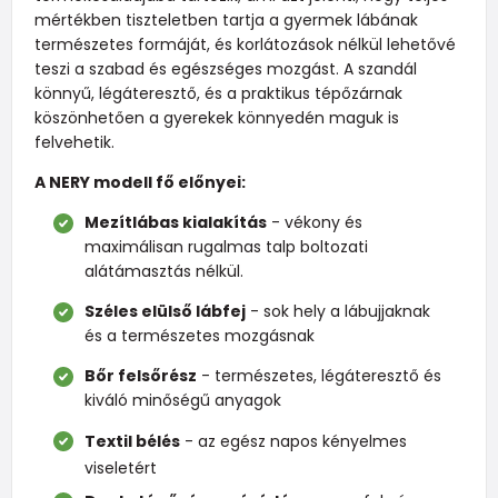
mértékben tiszteletben tartja a gyermek lábának
természetes formáját, és korlátozások nélkül lehetővé
teszi a szabad és egészséges mozgást. A szandál
könnyű, légáteresztő, és a praktikus tépőzárnak
köszönhetően a gyerekek könnyedén maguk is
felvehetik.
A NERY modell fő előnyei:
Mezítlábas kialakítás
- vékony és
maximálisan rugalmas talp boltozati
alátámasztás nélkül.
Széles elülső lábfej
- sok hely a lábujjaknak
és a természetes mozgásnak
Bőr felsőrész
- természetes, légáteresztő és
kiváló minőségű anyagok
Textil bélés
- az egész napos kényelmes
viseletért