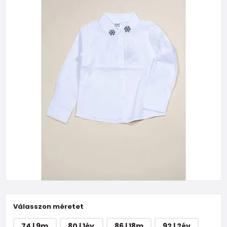
Válasszon méretet
74 | 9m
80 | 1év
86 | 18m
92 | 2év