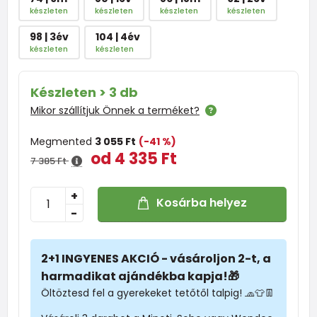
készleten
készleten
készleten
készleten
98 | 3év
104 | 4év
készleten
készleten
Készleten > 3 db
Mikor szállítjuk Önnek a terméket?
Megmented
3 055 Ft
(-41 %)
od 4 335 Ft
7 385 Ft
+
Kosárba helyez
-
2+1 INGYENES AKCIÓ - vásároljon 2-t, a
harmadikat ajándékba kapja!🎁
Öltöztesd fel a gyerekeket tetőtől talpig! 🧢👕👖