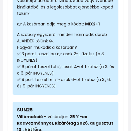
Vásárolj 3 darabot a Minoti, Sobe vagy Wendee
kínálatából és a legolcsóbbat ajándékba kapod
tőlünk.
👉 A kosárban adja meg a kódot:
MIX2+1
A szabály egyszerű: minden harmadik darab
AJÁNDÉK tőlünk 🥳.
Hogyan működik a kosárban?
✅ 3 párat teszel be 👉 csak 2-t fizetsz (a 3.
INGYENES)
✅ 6 párat teszel fel 👉 csak 4-et fizetsz (a 3. és
a 6. pár INGYENES)
✅ 9 párt teszel fel 👉 csak 6-ot fizetsz (a 3., 6.
és 9. pár INGYENES)
SUN25
Villámakció
– vásároljon
25 %-os
kedvezménnyel, kizárólag 2026. augusztus
10., hétfőig.