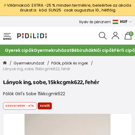
⚡ Villámakció: EXTRA −25 % minden termékre, beleértve az akciós
árukat is · kód: SUN25 · csak augusztus 10., hétfőig
HUF
Nyelv és pénznem
0
MENÜ
Gyerek cipők
Gyermekruházat
Bébiruhák
Női cipők
Férfi cip
Gyermekruházat
Pólók, pólók és ingek
Lányok ing, sobe, 15kkcgmk622, fehér
Lányok ing, sobe, 15kkcgmk622, fehér
Pólók Girl's Sobe 15kkcgmk622
KEDVEZMÉNY
-41%
SUN25