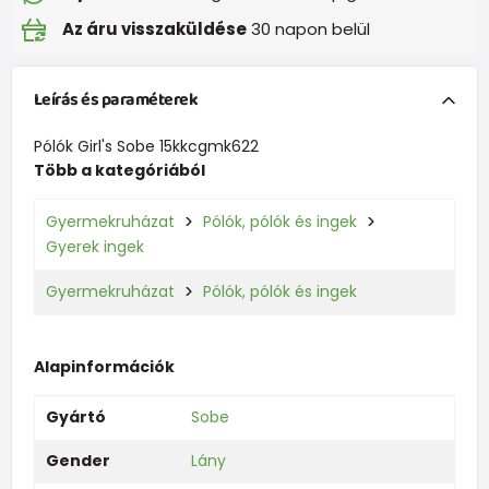
Az áru visszaküldése
30 napon belül
Leírás és paraméterek
Pólók Girl's Sobe 15kkcgmk622
Több a kategóriából
Gyermekruházat
Pólók, pólók és ingek
Gyerek ingek
Gyermekruházat
Pólók, pólók és ingek
Alapinformációk
Gyártó
Sobe
Gender
Lány