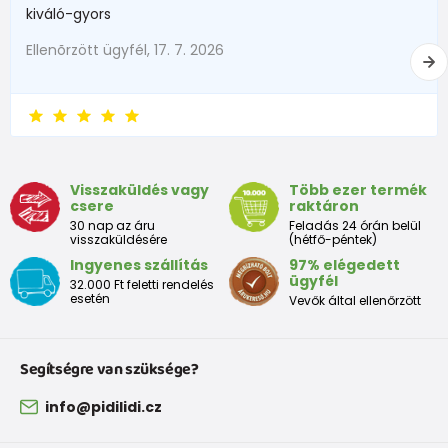
kiváló-gyors
Ellenõrzött ügyfél, 17. 7. 2026
Visszaküldés vagy
Több ezer termék
csere
raktáron
30 nap az áru
Feladás 24 órán belül
visszaküldésére
(hétfő-péntek)
Ingyenes szállítás
97% elégedett
ügyfél
32.000 Ft feletti rendelés
esetén
Vevők által ellenőrzött
Segítségre van szüksége?
info@pidilidi.cz