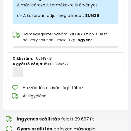
A már leárazott termékekre is érvényes.
👉 A kosárban adja meg a kódot:
SUN25
Ha mégegyszer vásárol
29 667 Ft
ön is Best
delivery solution - max.10 kg
ingyen!
Cikkszám
:
TU0149-13
A gyártó kódja
:
15KKCGMK622
Hozzáadás a kívánságlistához
Ár figyelése
Ingyenes szállítás
felett 29 667 Ft
Gyors szállítás
egészen másnapig