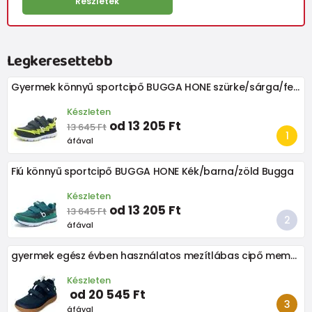
Részletek
Legkeresettebb
Gyermek könnyű sportcipő BUGGA HONE szürke/sárga/fekete
Készleten
od 13 205 Ft
13 645 Ft
áfával
Fiú könnyű sportcipő BUGGA HONE Kék/barna/zöld Bugga
Készleten
od 13 205 Ft
13 645 Ft
áfával
gyermek egész évben használatos mezítlábas cipő membránnal BUGGA OSCAR Kék B00191-04
Készleten
od 20 545 Ft
áfával