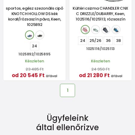
sportos, egész szezonális cipő
Kültéri csizma CHANDLER CNX
KNOTCH HOLLOW DS kék
C DRIZZLE/DUBARRY, Keen,
korall/rózsaszín páva, Keen,
1025116/1025113, rózsaszín
1025892
24
25/26
36
38
24
1025116/1025113
1025892/1025895
Készleten
Készleten
23 485 Ft
24 950 Ft
od 20 545 Ft
od 21 280 Ft
áfával
áfával
1
Ügyfeleink
által ellenőrizve