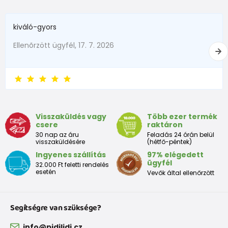
kiváló-gyors
Ellenõrzött ügyfél, 17. 7. 2026
Visszaküldés vagy
Több ezer termék
csere
raktáron
30 nap az áru
Feladás 24 órán belül
visszaküldésére
(hétfő-péntek)
Ingyenes szállítás
97% elégedett
ügyfél
32.000 Ft feletti rendelés
esetén
Vevők által ellenőrzött
Segítségre van szüksége?
info@pidilidi.cz