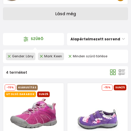
Lásd még
SZÛRÕ
Alapértelmezett sorrend
Gender: Lány
Mark: Keen
Minden szûrõ törlése
4 terméket
-15%
KIÁRUSÍTÁS
-15%
SUN25
UTOLSÓ DARABOK
SUN25