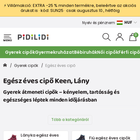
⚡ Villámakció: EXTRA −25 % minden termékre, beleértve az akciós
árukat is · kód: SUN25 · csak augusztus 10., hétfőig
HUF
Nyelv és pénznem
0
MENÜ
Gyerek cipők
Gyermekruházat
Bébiruhák
Női cipők
Férfi cip
Gyerek cipők
Egész éves cipő
Egész éves cipő Keen, Lány
Gyerek átmeneti cipők – kényelem, tartósság és
egészséges léptek minden időjárásban
Több a kategóriáról
Lányka egész éves
Fiú egész éves cipők