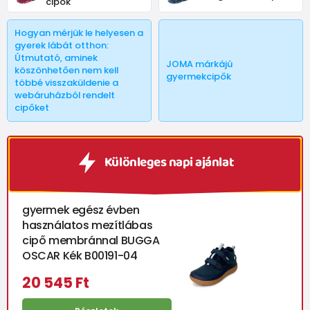
cipők
Hogyan mérjük le helyesen a
gyerek lábát otthon:
Útmutató, aminek
JOMA márkájú
köszönhetően nem kell
gyermekcipők
többé visszaküldenie a
webáruházból rendelt
cipőket
Különleges napi ajánlat
gyermek egész évben
használatos mezítlábas
cipő membránnal BUGGA
OSCAR Kék B00191-04
20 545 Ft