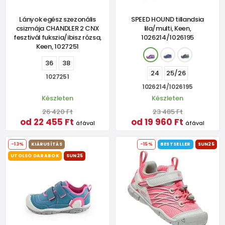
Lányok egész szezonális
SPEED HOUND tillandsia
csizmája CHANDLER 2 CNX
lila/multi, Keen,
fesztivál fukszia/ibisz rózsa,
1026214/1026195
Keen, 1027251
36
38
24
25/26
1027251
1026214/1026195
Készleten
Készleten
26 420 Ft
23 485 Ft
od 22 455 Ft
od 19 960 Ft
áfával
áfával
-13%
KIÁRUSÍTÁS
-15%
BESTSELLER
SUN25
UTOLSÓ DARABOK
SUN25