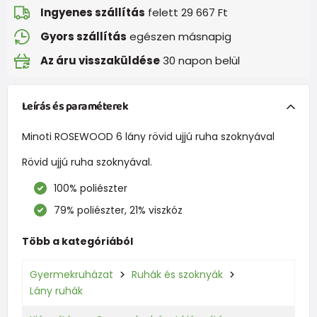
Ingyenes szállítás
felett 29 667 Ft
Gyors szállítás
egészen másnapig
Az áru visszaküldése
30 napon belül
Leírás és paraméterek
Minoti ROSEWOOD 6 lány rövid ujjú ruha szoknyával
Rövid ujjú ruha szoknyával.
100% poliészter
79% poliészter, 21% viszkóz
Több a kategóriából
Gyermekruházat
Ruhák és szoknyák
Lány ruhák