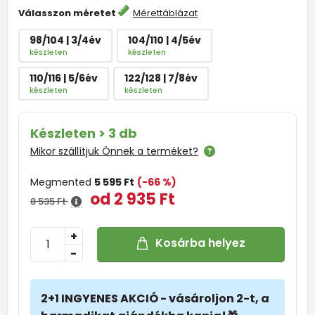
Válasszon méretet
Mérettáblázat
98/104 | 3/4év
104/110 | 4/5év
készleten
készleten
110/116 | 5/6év
122/128 | 7/8év
készleten
készleten
Készleten > 3 db
Mikor szállítjuk Önnek a terméket?
Megmented
5 595 Ft
(-66 %)
od 2 935 Ft
8 535 Ft
+
Kosárba helyez
-
2+1 INGYENES AKCIÓ - vásároljon 2-t, a