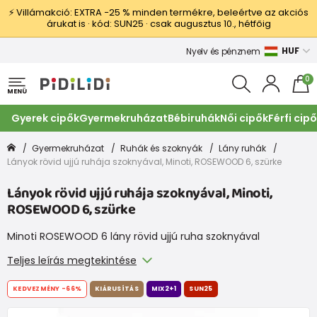
⚡ Villámakció: EXTRA −25 % minden termékre, beleértve az akciós
árukat is · kód: SUN25 · csak augusztus 10., hétfőig
HUF
Nyelv és pénznem
0
MENÜ
Gyerek cipők
Gyermekruházat
Bébiruhák
Női cipők
Férfi cip
Gyermekruházat
Ruhák és szoknyák
Lány ruhák
Lányok rövid ujjú ruhája szoknyával, Minoti, ROSEWOOD 6, szürke
Lányok rövid ujjú ruhája szoknyával, Minoti,
ROSEWOOD 6, szürke
Minoti ROSEWOOD 6 lány rövid ujjú ruha szoknyával
Teljes leírás megtekintése
KEDVEZMÉNY
-66%
KIÁRUSÍTÁS
MIX2+1
SUN25