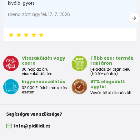
kiváló-gyors
1 - 3 luni
56 - 62
4,5 - 6
Ellenõrzött ügyfél, 17. 7. 2026
3 - 6 luni
62 -68
6 - 8
6 - 9 luni
68 -74
8 - 9,5
9 - 12 luni
74-80
9,5 - 11
Visszaküldés vagy
Több ezer termék
csere
raktáron
Tabelul de dimensiuni aproximative pentru copii mici
30 nap az áru
Feladás 24 órán belül
visszaküldésére
(hétfő-péntek)
Ingyenes szállítás
97% elégedett
Peste
Înălțime
Taliei
Peste
ügyfél
32.000 Ft feletti rendelés
Dimensiune
bust
(cm)
(cm)
șolduri(cm)
esetén
Vevők által ellenőrzött
(cm)
12 luni
68 - 80
49
47
52
Segítségre van szüksége?
18 luni
80 - 86
51
49
54
info@pidilidi.cz
2 ani
86 - 92
53
51
56