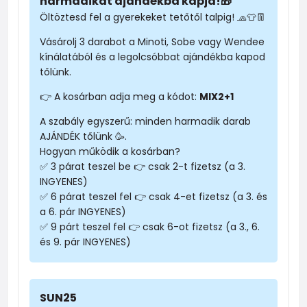
harmadikat ajándékba kapja!🎁
Öltöztesd fel a gyerekeket tetőtől talpig! 🧢👕👖
Vásárolj 3 darabot a Minoti, Sobe vagy Wendee
kínálatából és a legolcsóbbat ajándékba kapod
tőlünk.
👉 A kosárban adja meg a kódot:
MIX2+1
A szabály egyszerű: minden harmadik darab
AJÁNDÉK tőlünk 🥳.
Hogyan működik a kosárban?
✅ 3 párat teszel be 👉 csak 2-t fizetsz (a 3.
INGYENES)
✅ 6 párat teszel fel 👉 csak 4-et fizetsz (a 3. és
a 6. pár INGYENES)
✅ 9 párt teszel fel 👉 csak 6-ot fizetsz (a 3., 6.
és 9. pár INGYENES)
SUN25