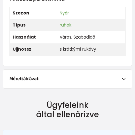
Szezon
Nyár
Típus
ruhak
Használat
Város
,
Szabadidő
Ujjhossz
s krátkými rukávy
Mérettáblázat
NEWBORN
Ügyfeleink
Dimensiune
Înălțime (cm)
Greutate (kg)
által ellenőrizve
New Baby
do 50
do 3,4
în termen de1 luni
do 56
do 4,5