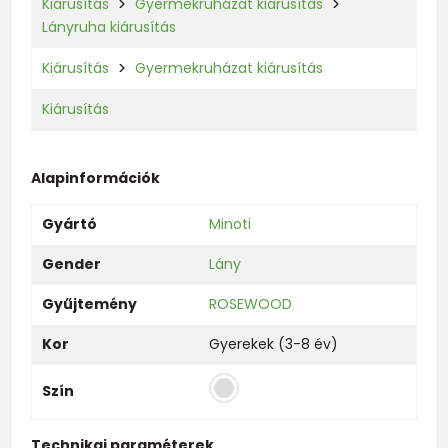
Kiárusítás
Gyermekruházat kiárusítás
Lányruha kiárusítás
Kiárusítás
Gyermekruházat kiárusítás
Kiárusítás
Alapinformációk
Gyártó
Minoti
Gender
Lány
Gyűjtemény
ROSEWOOD
Kor
Gyerekek (3-8 év)
Szín
Technikai paraméterek