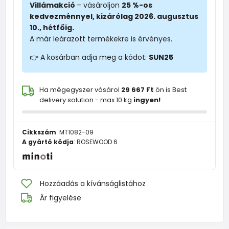
Villámakció
– vásároljon
25 %-os
kedvezménnyel, kizárólag 2026. augusztus
10., hétfőig.
A már leárazott termékekre is érvényes.
👉 A kosárban adja meg a kódot:
SUN25
Ha mégegyszer vásárol
29 667 Ft
ön is Best
delivery solution - max.10 kg
ingyen!
Cikkszám
:
MT1082-09
A gyártó kódja
:
ROSEWOOD 6
Hozzáadás a kívánságlistához
Ár figyelése