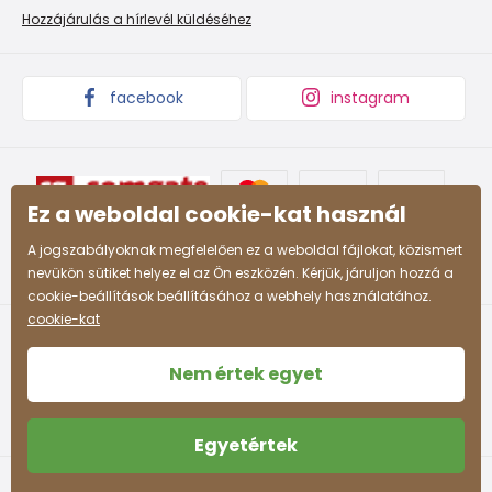
Promóciós feltételek és kedvezményes kódok
Áruk begyűjtése
Hozzájárulás a hírlevél küldéséhez
facebook
instagram
Ez a weboldal cookie-kat használ
A jogszabályoknak megfelelően ez a weboldal fájlokat, közismert
nevükön sütiket helyez el az Ön eszközén. Kérjük, járuljon hozzá a
cookie-beállítások beállításához a webhely használatához.
cookie-kat
Nem értek egyet
Egyetértek
Felhasználási feltételek
Személyes adatok védelme