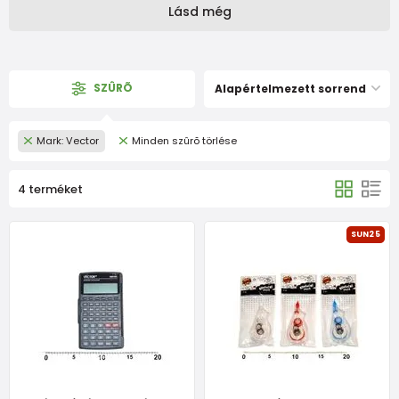
Lásd még
SZÛRÕ
Alapértelmezett sorrend
Mark: Vector
Minden szûrõ törlése
4 terméket
SUN25