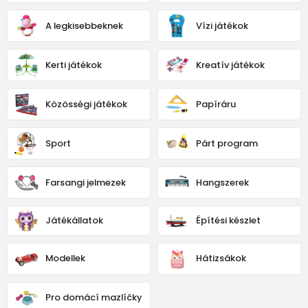
A legkisebbeknek
Vízi játékok
Kerti játékok
Kreatív játékok
Közösségi játékok
Papíráru
Sport
Párt program
Farsangi jelmezek
Hangszerek
Játékállatok
Építési készlet
Modellek
Hátizsákok
Pro domácí mazlíčky