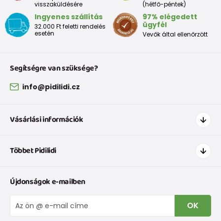
visszaküldésére
(hétfő-péntek)
Ingyenes szállítás
97% elégedett
ügyfél
32.000 Ft feletti rendelés
esetén
Vevők által ellenőrzött
Segítségre van szüksége?
info@pidilidi.cz
Vásárlási információk
Hogyan vásároljak
Többet Pidilidi
Szállítás és fizetés
Ruházat mérettáblázatí
Kapcsolat
Újdonságok e-mailben
Cipőmérettáblázat
Rólunk
IVisszaküldések és reklamációk
Blog
OK
Panaszkezelési eljárás
Nagykereskedelem PiDiLiDi