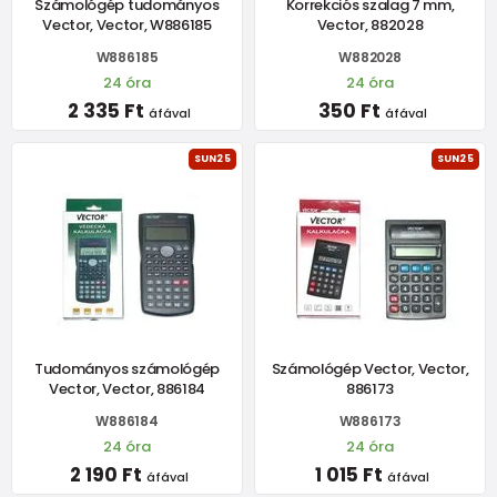
Számológép tudományos
Korrekciós szalag 7 mm,
Vector, Vector, W886185
Vector, 882028
W886185
W882028
24 óra
24 óra
2 335 Ft
350 Ft
áfával
áfával
SUN25
SUN25
Tudományos számológép
Számológép Vector, Vector,
Vector, Vector, 886184
886173
W886184
W886173
24 óra
24 óra
2 190 Ft
1 015 Ft
áfával
áfával