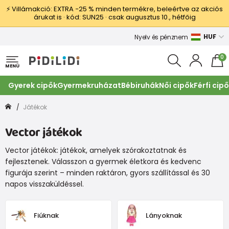
⚡ Villámakció: EXTRA −25 % minden termékre, beleértve az akciós
árukat is · kód: SUN25 · csak augusztus 10., hétfőig
HUF
Nyelv és pénznem
0
MENÜ
Gyerek cipők
Gyermekruházat
Bébiruhák
Női cipők
Férfi cip
Játékok
Vector játékok
Vector játékok: játékok, amelyek szórakoztatnak és
fejlesztenek. Válasszon a gyermek életkora és kedvenc
figurája szerint – minden raktáron, gyors szállítással és 30
napos visszaküldéssel.
Fiúknak
Lányoknak