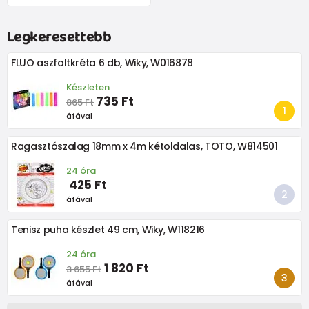
Legkeresettebb
FLUO aszfaltkréta 6 db, Wiky, W016878
Készleten
735 Ft
865 Ft
áfával
Ragasztószalag 18mm x 4m kétoldalas, TOTO, W814501
24 óra
425 Ft
áfával
Tenisz puha készlet 49 cm, Wiky, W118216
24 óra
1 820 Ft
3 655 Ft
áfával