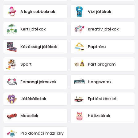
A legkisebbeknek
Vízi játékok
Kerti játékok
Kreatív játékok
Közösségi játékok
Papíráru
Sport
Párt program
Farsangi jelmezek
Hangszerek
Játékállatok
Építési készlet
Modellek
Hátizsákok
Pro domácí mazlíčky