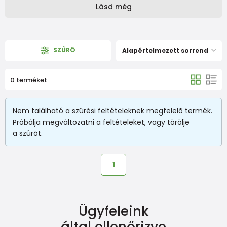
Lásd még
SZÛRÕ
Alapértelmezett sorrend
0 terméket
Nem található a szûrési feltételeknek megfelelõ termék.
Próbálja megváltozatni a feltételeket, vagy törölje
a szûrõt.
1
Ügyfeleink
által ellenőrizve