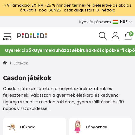
⚡ Villámakció: EXTRA −25 % minden termékre, beleértve az akciós
árukat is · kód: SUN25 · csak augusztus 10., hétfőig
HUF
Nyelv és pénznem
0
MENÜ
Gyerek cipők
Gyermekruházat
Bébiruhák
Női cipők
Férfi cip
Játékok
Casdon játékok
Casdon játékok: játékok, amelyek szórakoztatnak és
fejlesztenek. Válasszon a gyermek életkora és kedvenc
figurája szerint – minden raktáron, gyors szállítással és 30
napos visszaküldéssel.
Fiúknak
Lányoknak