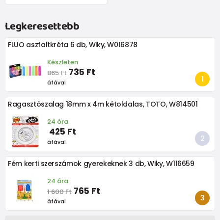
Legkeresettebb
FLUO aszfaltkréta 6 db, Wiky, W016878
Készleten
735 Ft
865 Ft
áfával
Ragasztószalag 18mm x 4m kétoldalas, TOTO, W814501
24 óra
425 Ft
áfával
Fém kerti szerszámok gyerekeknek 3 db, Wiky, W116659
24 óra
765 Ft
1 600 Ft
áfával