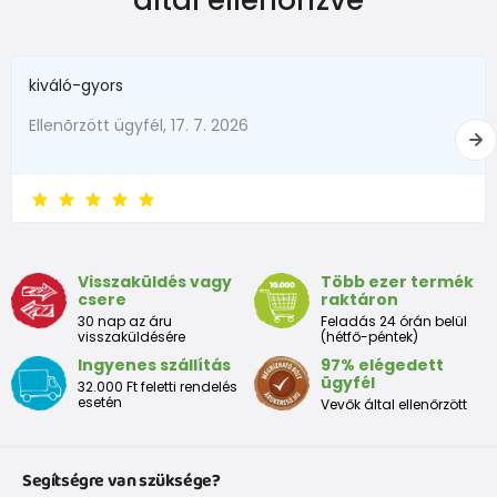
kiváló-gyors
Ellenõrzött ügyfél, 17. 7. 2026
Visszaküldés vagy
Több ezer termék
csere
raktáron
30 nap az áru
Feladás 24 órán belül
visszaküldésére
(hétfő-péntek)
Ingyenes szállítás
97% elégedett
ügyfél
32.000 Ft feletti rendelés
esetén
Vevők által ellenőrzött
Segítségre van szüksége?