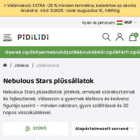
⚡ Villámakció: EXTRA −25 % minden termékre, beleértve az akciós
árukat is · kód: SUN25 · csak augusztus 10., hétfőig
HUF
Nyelv és pénznem
0
MENÜ
Gyerek cipők
Gyermekruházat
Bébiruhák
Női cipők
Férfi cip
Játékok
Játékállatok
Nebulous Stars plüssállatok
Nebulous Stars plüssállatok: játékok, amelyek szórakoztatnak
és fejlesztenek. Válasszon a gyermek életkora és kedvenc
figurája szerint – minden raktáron, gyors szállítással és 30
napos visszaküldéssel.
SZÛRÕ
Alapértelmezett sorrend