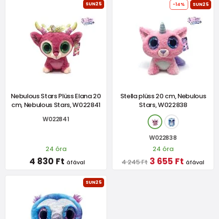
SUN25
-14%
SUN25
Nebulous Stars Plüss Elana 20
Stella plüss 20 cm, Nebulous
cm, Nebulous Stars, W022841
Stars, W022838
W022841
W022838
24 óra
24 óra
4 830 Ft
3 655 Ft
4 245 Ft
áfával
áfával
SUN25