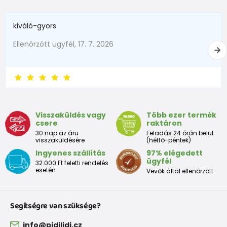
kiváló-gyors
Ellenõrzött ügyfél, 17. 7. 2026
Visszaküldés vagy
Több ezer termék
csere
raktáron
30 nap az áru
Feladás 24 órán belül
visszaküldésére
(hétfő-péntek)
Ingyenes szállítás
97% elégedett
ügyfél
32.000 Ft feletti rendelés
esetén
Vevők által ellenőrzött
Segítségre van szüksége?
info@pidilidi.cz