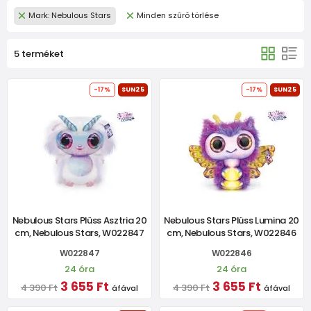
Mark: Nebulous Stars
Minden szûrõ törlése
5 terméket
-17%
SUN25
-17%
SUN25
Nebulous Stars Plüss Asztria 20
Nebulous Stars Plüss Lumina 20
cm, Nebulous Stars, W022847
cm, Nebulous Stars, W022846
W022847
W022846
24 óra
24 óra
3 655 Ft
3 655 Ft
4 390 Ft
4 390 Ft
áfával
áfával