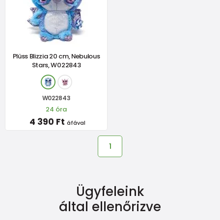
Plüss Blizzia 20 cm, Nebulous
Stars, W022843
W022843
24 óra
4 390 Ft
áfával
1
Ügyfeleink
által ellenőrizve