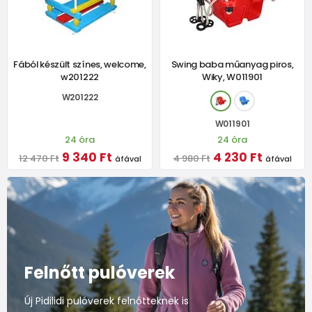
Fából készült színes, welcome,
Swing baba műanyag piros,
w201222
Wiky, W011901
W201222
W011901
24 óra
24 óra
9 340 Ft
4 230 Ft
12 470 Ft
4 980 Ft
áfával
áfával
Felnőtt pulóverek
Új Pidilidi pulóverek felnőtteknek is