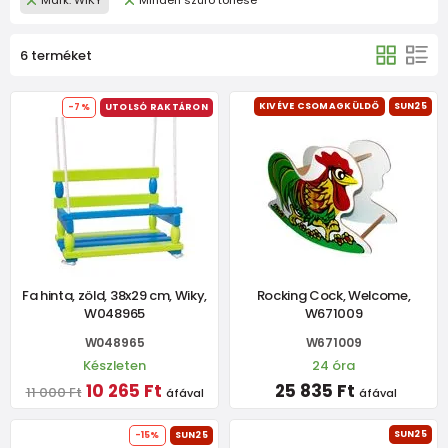
Mark: WIKY
Minden szûrõ törlése
6 terméket
KIVÉVE CSOMAGKÜLDŐ
SUN25
-7%
UTOLSÓ RAKTÁRON
Fa hinta, zöld, 38x29 cm, Wiky,
Rocking Cock, Welcome,
W048965
W671009
W048965
W671009
Készleten
24 óra
10 265 Ft
25 835 Ft
11 000 Ft
áfával
áfával
SUN25
-15%
SUN25