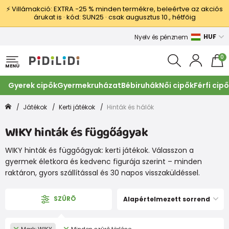
⚡ Villámakció: EXTRA −25 % minden termékre, beleértve az akciós
árukat is · kód: SUN25 · csak augusztus 10., hétfőig
HUF
Nyelv és pénznem
0
MENÜ
Gyerek cipők
Gyermekruházat
Bébiruhák
Női cipők
Férfi cip
Játékok
Kerti játékok
Hinták és hálók
WIKY hinták és függőágyak
WIKY hinták és függőágyak: kerti játékok. Válasszon a
gyermek életkora és kedvenc figurája szerint – minden
raktáron, gyors szállítással és 30 napos visszaküldéssel.
SZÛRÕ
Alapértelmezett sorrend