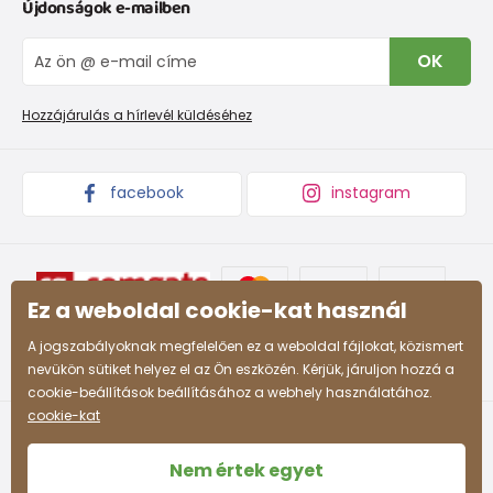
Újdonságok e-mailben
Cipőmérettáblázat
Rólunk
IVisszaküldések és reklamációk
Blog
OK
Panaszkezelési eljárás
Nagykereskedelem PiDiLiDi
Promóciós feltételek és kedvezményes kódok
Áruk begyűjtése
Hozzájárulás a hírlevél küldéséhez
facebook
instagram
Ez a weboldal cookie-kat használ
A jogszabályoknak megfelelően ez a weboldal fájlokat, közismert
nevükön sütiket helyez el az Ön eszközén. Kérjük, járuljon hozzá a
cookie-beállítások beállításához a webhely használatához.
cookie-kat
Nem értek egyet