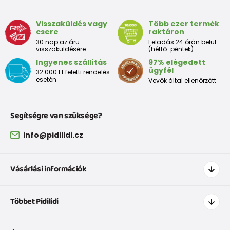
Visszaküldés vagy
Több ezer termék
csere
raktáron
30 nap az áru
Feladás 24 órán belül
visszaküldésére
(hétfő-péntek)
Ingyenes szállítás
97% elégedett
ügyfél
32.000 Ft feletti rendelés
esetén
Vevők által ellenőrzött
Segítségre van szüksége?
info@pidilidi.cz
Vásárlási információk
Hogyan vásároljak
Többet Pidilidi
Szállítás és fizetés
Ruházat mérettáblázatí
Kapcsolat