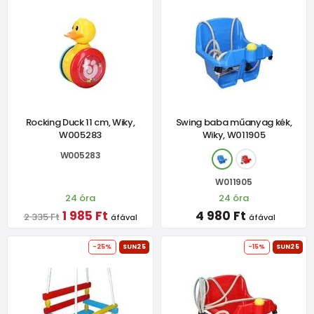
Rocking Duck 11 cm, Wiky,
Swing baba műanyag kék,
W005283
Wiky, W011905
W005283
W011905
24 óra
24 óra
1 985 Ft
4 980 Ft
2 335 Ft
áfával
áfával
-25%
SUN25
-15%
SUN25