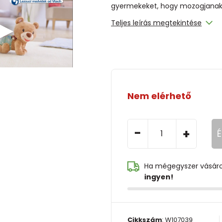
gyermekeket, hogy mozogjanak é
Teljes leírás megtekintése
Nem elérhető
-
+
É
Ha mégegyszer vásár
ingyen!
Cikkszám
:
W107039