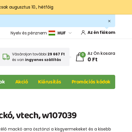
csak augusztus 10., hétfőig
Az én fiókom
Nyelv és pénznem
HUF
Az Ön kosara
Vásároljon további
29 667 Ft
0
0 Ft
és van
ingyenes szállítás
ok
Akció
Kiárusítás
Promóciós kódok
kó, vtech, w107039
lő mackó arra ösztönzi a kisgyermekeket és a kisebb