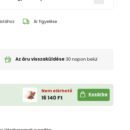
istához
Ár figyelése
Az áru visszaküldése
30 napon belül
Nem elérhető
Kosárba
16 140 Ft
s játszhassanak a padlón.