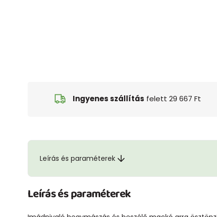
Ingyenes szállítás
felett 29 667 Ft
Leírás és paraméterek
Leírás és paraméterek
Imádnivaló hegymászás és beszélő mackó arra ösztönzi