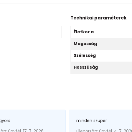
Technikai paraméterek
Életkor a
Magasság
Szélesség
Hosszúság
gyors
minden szuper
zött ügyfél, 17. 7. 2026
Ellenõrzött ügyfél, 4. 7. 202