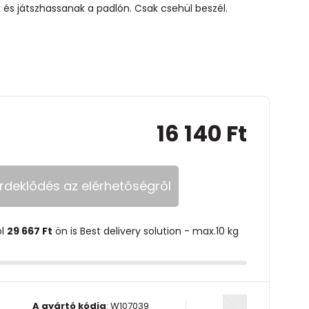
s játszhassanak a padlón. Csak csehül beszél.
16 140 Ft
rdeklõdés az elérhetõségrõl
ol
29 667 Ft
ön is Best delivery solution - max.10 kg
A gyártó kódja
:
W107039