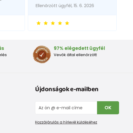
Ellenõrzött ügyfél, 15. 6. 2026
ás
97% elégedett ügyfél
elés
Vevők által ellenőrzött
Újdonságok e-mailben
OK
Hozzájárulás a hírlevél küldéséhez