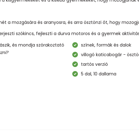
ét a mozgására és aranyosra, és arra ösztönzi őt, hogy mozogj
rjeszti szókincs, fejleszti a durva motoros és a gyermek aktivitá
zik, és mondja szórakoztató
színek, formák és dalok
zni?
villogó katicabogár - ösztö
tartós verzió
5 dal, 10 dallama