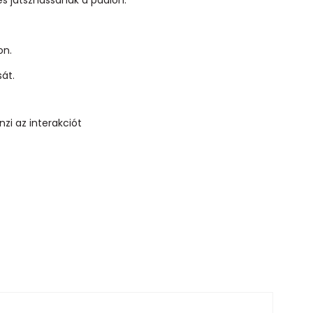
on.
sát.
nzi az interakciót