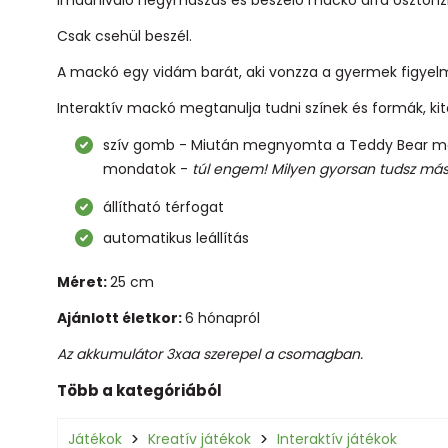
Csak csehül beszél.
A mackó egy vidám barát, aki vonzza a gyermek figyelm
Interaktív mackó megtanulja tudni színek és formák, kite
szív gomb - Miután megnyomta a Teddy Bear más
mondatok -
túl engem! Milyen gyorsan tudsz más
állítható térfogat
automatikus leállítás
Méret:
25 cm
Ajánlott életkor:
6 hónapról
Az akkumulátor 3xaa szerepel a csomagban.
Több a kategóriából
Játékok
Kreatív játékok
Interaktív játékok