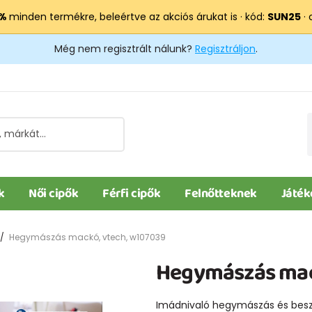
 %
minden termékre, beleértve az akciós árukat is · kód:
SUN25
· 
Még nem regisztrált nálunk?
Regisztráljon
.
k
Női cipők
Férfi cipők
Felnőtteknek
Játék
Hegymászás mackó, vtech, w107039
Hegymászás mac
Imádnivaló hegymászás és beszé