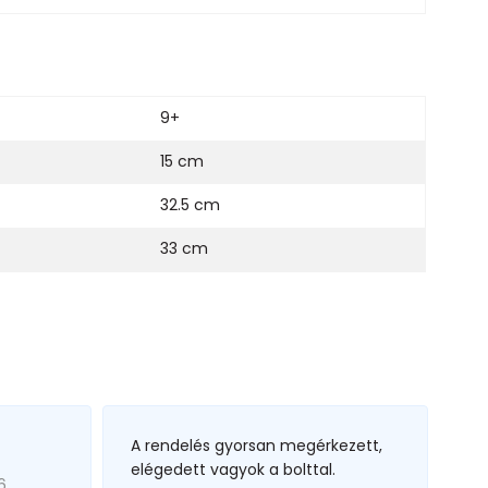
9+
15 cm
32.5 cm
33 cm
A rendelés gyorsan megérkezett,
elégedett vagyok a bolttal.
6