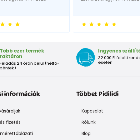
Több ezer termék
Ingyenes szállít
raktáron
32.000 Ft feletti rend
esetén
Feladás 24 órán belül (hétfő-
péntek)
si információk
Többet Pidilidi
ásároljak
Kapcsolat
 és fizetés
Rólunk
mérettáblázatí
Blog