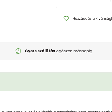
Hozzáadás a kívánságl
Gyors szállítás
egészen másnapig
 a kisgyermekeket és a kisebb gyermekeket, hogy mozogjanak é