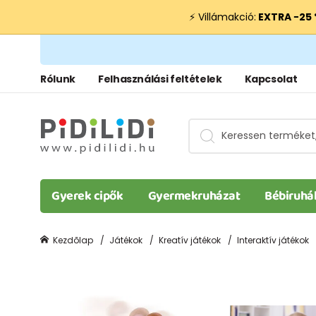
⚡ Villámakció:
EXTRA −25
Rólunk
Felhasználási feltételek
Kapcsolat
Gyerek cipők
Gyermekruházat
Bébiruhá
Kezdõlap
Játékok
Kreatív játékok
Interaktív játékok