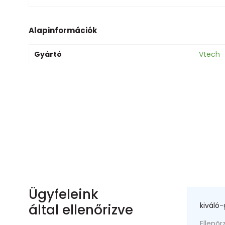
Alapinformációk
Gyártó
Vtech
Ügyfeleink
kiváló-
által ellenőrizve
Ellenõr