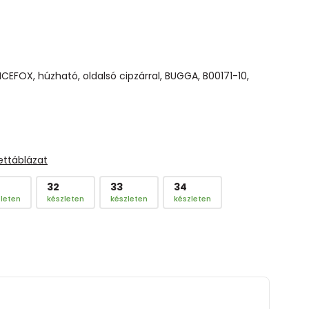
CEFOX, húzható, oldalsó cipzárral, BUGGA, B00171-10,
ettáblázat
32
33
34
leten
készleten
készleten
készleten