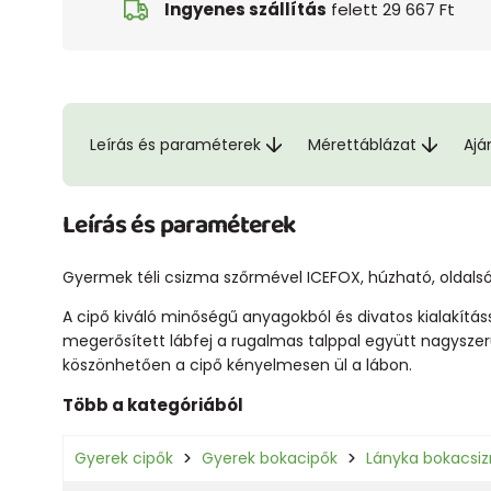
Ingyenes szállítás
felett 29 667 Ft
Leírás és paraméterek
Mérettáblázat
Ajá
Leírás és paraméterek
Gyermek téli csizma szőrmével ICEFOX, húzható, oldalsó 
A cipő kiváló minőségű anyagokból és divatos kialakítás
megerősített lábfej a rugalmas talppal együtt nagyszerű j
köszönhetően a cipő kényelmesen ül a lábon.
Több a kategóriából
Gyerek cipők
Gyerek bokacipők
Lányka bokacsi