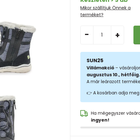
Mikor szállítjuk Önnek a
terméket?
-
+
SUN25
Villámakció
– vásárolj
augusztus 10., hétfőig.
A már leárazott terméke
👉 A kosárban adja meg
Ha mégegyszer vásár
ingyen!