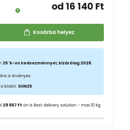
od 16 140 Ft
Kosárba helyez
on
25 %-os kedvezménnyel, kizárólag 2026.
kre is érvényes.
 a kódot:
SUN25
ol
29 667 Ft
ön is Best delivery solution - max.10 kg