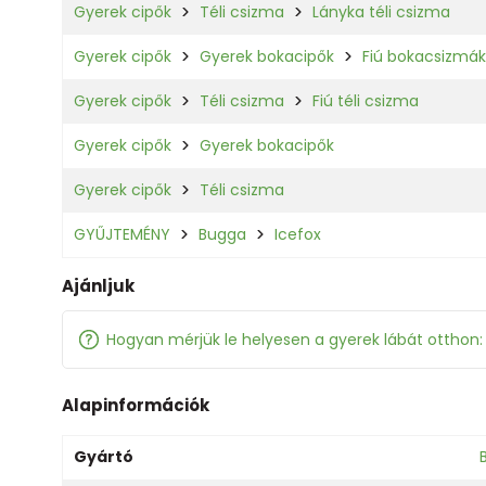
Gyerek cipők
Téli csizma
Lányka téli csizma
Gyerek cipők
Gyerek bokacipők
Fiú bokacsizmák
Gyerek cipők
Téli csizma
Fiú téli csizma
Gyerek cipők
Gyerek bokacipők
Gyerek cipők
Téli csizma
GYŰJTEMÉNY
Bugga
Icefox
Ajánljuk
Hogyan mérjük le helyesen a gyerek lábát otthon
Alapinformációk
Gyártó