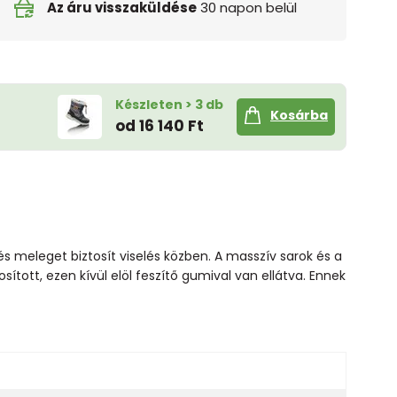
Az áru visszaküldése
30 napon belül
Készleten > 3 db
Kosárba
od 16 140 Ft
s meleget biztosít viselés közben. A masszív sarok és a
sított, ezen kívül elöl feszítő gumival van ellátva. Ennek