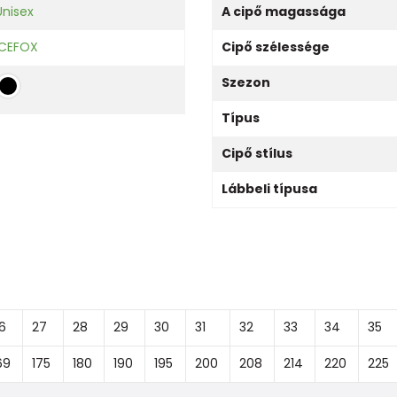
Unisex
A cipő magassága
ICEFOX
Cipő szélessége
Szezon
Típus
Cipő stílus
Lábbeli típusa
6
27
28
29
30
31
32
33
34
35
69
175
180
190
195
200
208
214
220
225