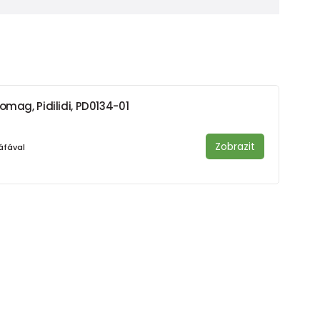
omag, Pidilidi, PD0134-01
Zobrazit
áfával