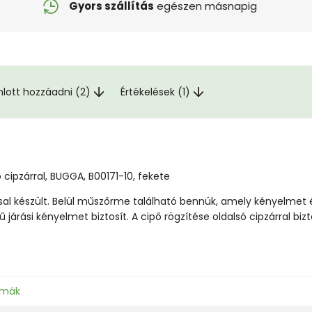
Gyors szállítás
egészen másnapig
nlott hozzáadni (2)
Értékelések (1)
cipzárral, BUGGA, B00171-10, fekete
sal készült. Belül műszőrme található bennük, amely kényelmet é
árási kényelmet biztosít. A cipő rögzítése oldalsó cipzárral bizto
zmák