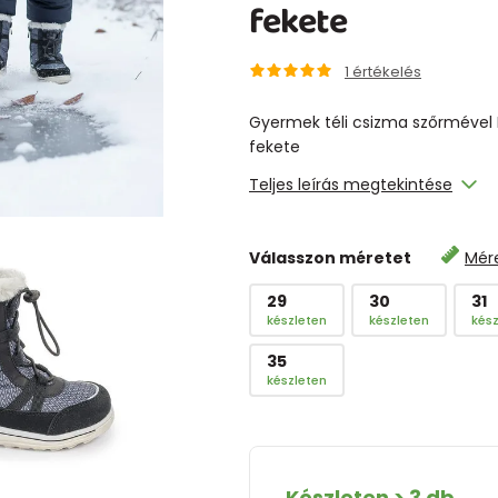
fekete
1
értékelés
Gyermek téli csizma szőrmével I
fekete
Teljes leírás megtekintése
Válasszon méretet
Mér
29
30
31
készleten
készleten
kész
35
készleten
Készleten > 3 db