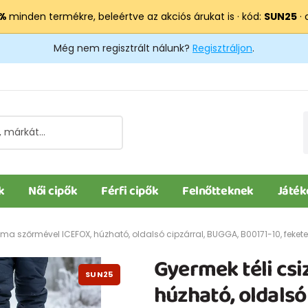
 %
minden termékre, beleértve az akciós árukat is · kód:
SUN25
· 
Még nem regisztrált nálunk?
Regisztráljon
.
k
Női cipők
Férfi cipők
Felnőtteknek
Játék
zma szőrmével ICEFOX, húzható, oldalsó cipzárral, BUGGA, B00171-10, fekete
Gyermek téli cs
SUN25
húzható, oldalsó