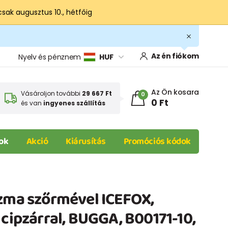
csak augusztus 10., hétfőig
Az én fiókom
Nyelv és pénznem
HUF
Az Ön kosara
Vásároljon további
29 667 Ft
0
0 Ft
és van
ingyenes szállítás
ok
Akció
Kiárusítás
Promóciós kódok
izma szőrmével ICEFOX,
 cipzárral, BUGGA, B00171-10,