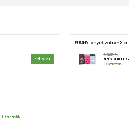
FUNNY lányok zokni - 3 cs
3 365 Ft
Zobrazit
od 2 040 Ft
Készleten
lt termék