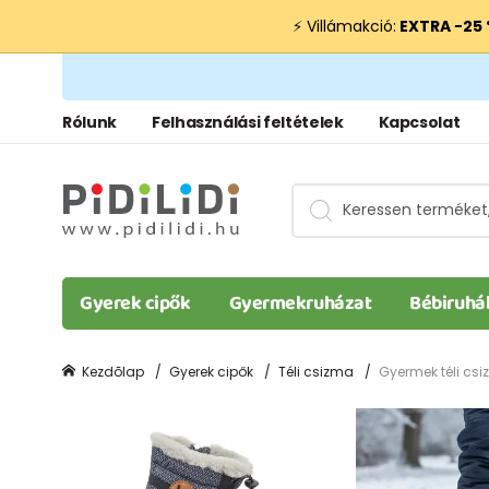
⚡ Villámakció:
EXTRA −25
Rólunk
Felhasználási feltételek
Kapcsolat
Gyerek cipők
Gyermekruházat
Bébiruhá
Kezdõlap
Gyerek cipők
Téli csizma
Gyermek téli csi