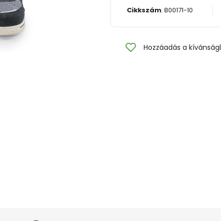
Cikkszám
:
B00171-10
Hozzáadás a kívánságl