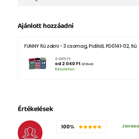
Ajánlott hozzáadni
FUNNY fiú zokni - 3 csomag, Pidilidi, PD0141-02, fiú
3 365 Ft
od 2 040 Ft
áfával
Készleten
Értékelések
Javaso
100%