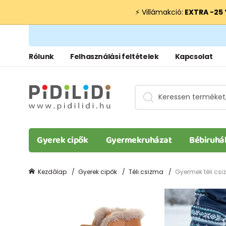
⚡ Villámakció:
EXTRA −25
Rólunk
Felhasználási feltételek
Kapcsolat
Gyerek cipők
Gyermekruházat
Bébiruhá
Kezdõlap
Gyerek cipők
Téli csizma
Gyermek téli csi