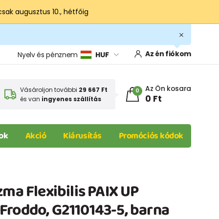
csak augusztus 10., hétfőig
Az én fiókom
Nyelv és pénznem
HUF
Az Ön kosara
Vásároljon további
29 667 Ft
0
0 Ft
és van
ingyenes szállítás
ok
Akció
Kiárusítás
Promóciós kódok
zma Flexibilis PAIX UP
Froddo, G2110143-5, barna