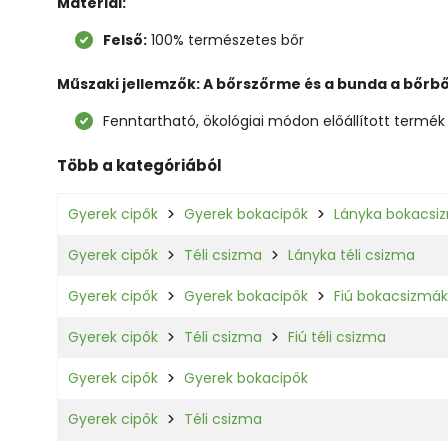
Material:
Felső:
100% természetes bőr
Műszaki jellemzők: A bőrszőrme és a bunda a bőrből
Fenntartható, ökológiai módon előállított termék
Több a kategóriából
Gyerek cipők
Gyerek bokacipők
Lányka bokacsi
Gyerek cipők
Téli csizma
Lányka téli csizma
Gyerek cipők
Gyerek bokacipők
Fiú bokacsizmák
Gyerek cipők
Téli csizma
Fiú téli csizma
Gyerek cipők
Gyerek bokacipők
Gyerek cipők
Téli csizma