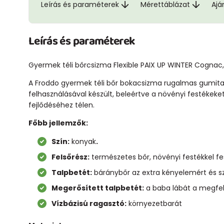
Leírás és paraméterek
Mérettáblázat
Ajá
Leírás és paraméterek
Gyermek téli bőrcsizma Flexible PAIX UP WINTER Cognac,
A Froddo gyermek téli bőr bokacsizma rugalmas gumitalp
felhasználásával készült, beleértve a növényi festékeke
fejlődéséhez télen.
Főbb jellemzők:
Szín:
konyak
.
Felsőrész:
természetes bőr, növényi festékkel fe
Talpbetét:
báránybőr az extra kényelemért és sz
Megerősített talpbetét:
a baba lábát a megfele
Vízbázisú ragasztó:
környezetbarát