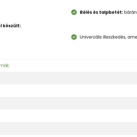
Bélés és talpbetét:
bárán
 készült:
Univerzális illeszkedés, a
zmák