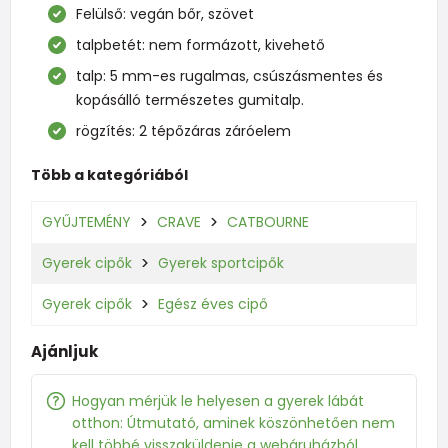
Felülső: vegán bőr, szövet
talpbetét: nem formázott, kivehető
talp: 5 mm-es rugalmas, csúszásmentes és
kopásálló természetes gumitalp.
rögzítés: 2 tépőzáras záróelem
Több a kategóriából
GYŰJTEMÉNY
CRAVE
CATBOURNE
Gyerek cipők
Gyerek sportcipők
Gyerek cipők
Egész éves cipő
Ajánljuk
Hogyan mérjük le helyesen a gyerek lábát
otthon: Útmutató, aminek köszönhetően nem
kell többé visszaküldenie a webáruházból