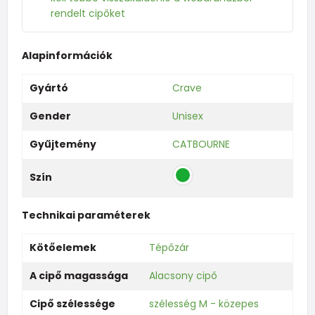
rendelt cipőket
Alapinformációk
Gyártó
Crave
Gender
Unisex
Gyűjtemény
CATBOURNE
Szín
Technikai paraméterek
Kötőelemek
Tépőzár
A cipő magassága
Alacsony cipő
Cipő szélessége
szélesség M - közepes