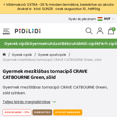
⚡ Villámakció: EXTRA −25 % minden termékre, beleértve az akciós
árukat is · kód: SUN25 · csak augusztus 10., hétfőig
HUF
Nyelv és pénznem
0
MENÜ
Gyerek cipők
Gyermekruházat
Bébiruhák
Női cipők
Férfi cip
Gyerek cipők
Gyerek sportcipők
Gyermek mezítlábas tornacipő CRAVE CATBOURNE Green, zöld
Gyermek mezítlábas tornacipő CRAVE
CATBOURNE Green, zöld
Gyermek mezítlábas tornacipő CRAVE CATBOURNE Green,
zöld színben.
Teljes leírás megtekintése
KEDVEZMÉNY
-31%
KIÁRUSÍTÁS
UTOLSÓ DARABOK