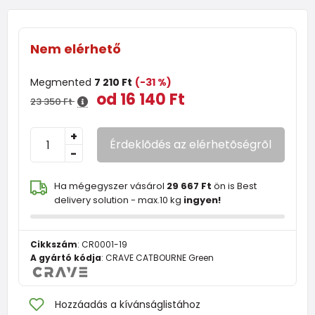
Nem elérhető
Megmented
7 210 Ft
(-31 %)
od 16 140 Ft
23 350 Ft
+
Érdeklõdés az elérhetõségrõl
-
Ha mégegyszer vásárol
29 667 Ft
ön is Best
delivery solution - max.10 kg
ingyen!
Cikkszám
:
CR0001-19
A gyártó kódja
:
CRAVE CATBOURNE Green
Hozzáadás a kívánságlistához