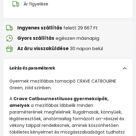
Ár figyelése
Ingyenes szállítás
felett 29 667 Ft
Gyors szállítás
egészen másnapig
Az áru visszaküldése
30 napon belül
Leírás és paraméterek
Gyermek mezítlábas tornacipő CRAVE CATBOURNE
Green, zöld színben.
A
Crave Catbourne
stílusos gyermekcipők,
amelyek
a mezítlábas lábbelik minden
paraméterének megfelelnek. Rugalmasak, könnyűek,
légáteresztőek, anatómiailag formázott orr-résszel és
vékony talppal rendelkeznek, aminek köszönhetően
tökéletes kényelmet és mozgásszabadságot tudhatsz