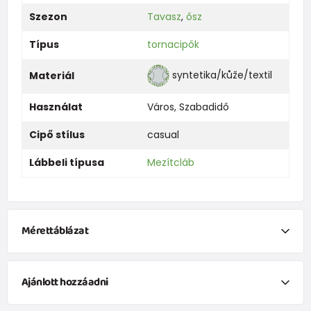
Szezon
Tavasz
,
ősz
Típus
tornacipők
syntetika/kůže/textil
Materiál
Használat
Város
,
Szabadidő
Cipő stílus
casual
Lábbeli típusa
Mezítcláb
Mérettáblázat
Crave Catbourne mérettáblázat
Ajánlott hozzáadni
EU méret
27
28
29
30
31
32
33
34