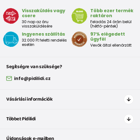
Visszaküldés vagy
Több ezer termék
csere
raktáron
30 nap az áru
Feladás 24 órán belül
visszaküldésére
(hétfő-péntek)
Ingyenes szállítás
97% elégedett
ügyfél
32.000 Ft feletti rendelés
esetén
Vevők által ellenőrzött
Segítségre van szüksége?
info@pidilidi.cz
Vásárlási információk
Hogyan vásároljak
Többet Pidilidi
Szállítás és fizetés
Ruházat mérettáblázatí
Kapcsolat
Újdonságok e-mailben
Cipőmérettáblázat