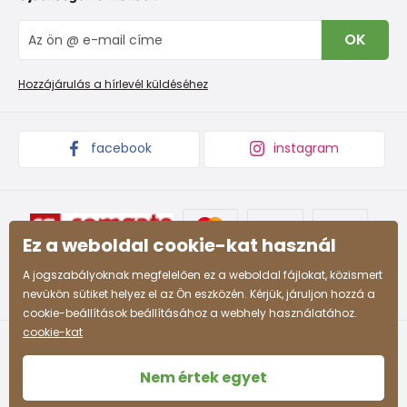
Rólunk
IVisszaküldések és reklamációk
Blog
OK
Panaszkezelési eljárás
Nagykereskedelem PiDiLiDi
Promóciós feltételek és kedvezményes kódok
Áruk begyűjtése
Hozzájárulás a hírlevél küldéséhez
facebook
instagram
Ez a weboldal cookie-kat használ
A jogszabályoknak megfelelően ez a weboldal fájlokat, közismert
nevükön sütiket helyez el az Ön eszközén. Kérjük, járuljon hozzá a
cookie-beállítások beállításához a webhely használatához.
cookie-kat
Nem értek egyet