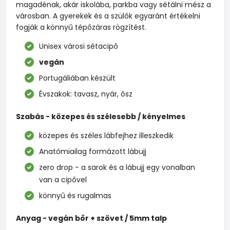
magadénak, akár iskolába, parkba vagy sétálni mész a
városban. A gyerekek és a szülők egyaránt értékelni
fogják a könnyű tépőzáras rögzítést.
Unisex városi sétacipő
vegán
Portugáliában készült
Évszakok: tavasz, nyár, ősz
Szabás - közepes és szélesebb / kényelmes
közepes és széles lábfejhez illeszkedik
Anatómiailag formázott lábujj
zero drop - a sarok és a lábujj egy vonalban
van a cipővel
könnyű és rugalmas
Anyag - vegán bőr + szövet / 5mm talp