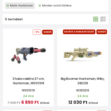
Mark: Huntsman
Minden szûrõ törlése
5 terméket
KIVÉVE CSOMAGKÜLDŐ
SUN25
-6%
SUN25
3 hubs rakéta 37 cm,
Big Boomer Huntsman, Wiky,
Huntsman, W001318
282216
W001318
W282216
24 óra
24 óra
6 890 Ft
12 030 Ft
7 330 Ft
áfával
áfával