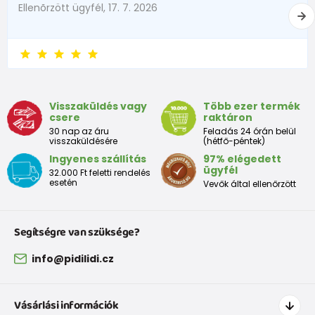
Ellenõrzött ügyfél, 17. 7. 2026
Visszaküldés vagy
Több ezer termék
csere
raktáron
30 nap az áru
Feladás 24 órán belül
visszaküldésére
(hétfő-péntek)
Ingyenes szállítás
97% elégedett
ügyfél
32.000 Ft feletti rendelés
esetén
Vevők által ellenőrzött
Segítségre van szüksége?
info@pidilidi.cz
Vásárlási információk