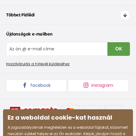
Hogyan vásároljak
Többet Pidilidi
Szállítás és fizetés
Ruházat mérettáblázatí
Kapcsolat
Újdonságok e-mailben
Cipőmérettáblázat
Rólunk
IVisszaküldések és reklamációk
Blog
OK
Panaszkezelési eljárás
Nagykereskedelem PiDiLiDi
Promóciós feltételek és kedvezményes kódok
Áruk begyűjtése
Hozzájárulás a hírlevél küldéséhez
facebook
instagram
Ez a weboldal cookie-kat használ
A jogszabályoknak megfelelően ez a weboldal fájlokat, közismert
nevükön sütiket helyez el az Ön eszközén. Kérjük, járuljon hozzá a