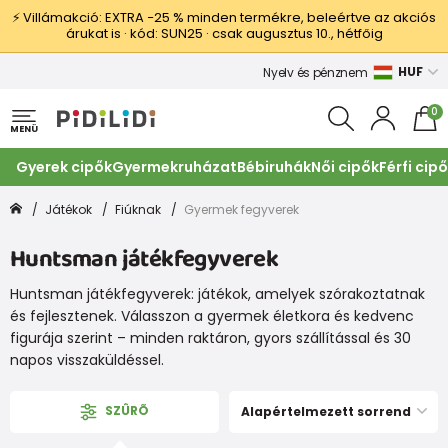
⚡ Villámakció: EXTRA −25 % minden termékre, beleértve az akciós
árukat is · kód: SUN25 · csak augusztus 10., hétfőig
HUF
Nyelv és pénznem
0
MENÜ
Gyerek cipők
Gyermekruházat
Bébiruhák
Női cipők
Férfi cip
Játékok
Fiúknak
Gyermek fegyverek
Huntsman játékfegyverek
Huntsman játékfegyverek: játékok, amelyek szórakoztatnak
és fejlesztenek. Válasszon a gyermek életkora és kedvenc
figurája szerint – minden raktáron, gyors szállítással és 30
napos visszaküldéssel.
SZÛRÕ
Alapértelmezett sorrend