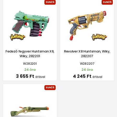
SUN25
SUN25
Fedező fegyver Huntsman X6,
Revolver X8 Huntsman, Wiky,
Wiky, 282201
282207
W282201
W282207
24 óra
24 óra
3 655 Ft
4 245 Ft
áfával
áfával
SUN25