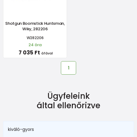
Shotgun Boomstick Huntsman,
Wiky, 282206
W282206
24 óra
7 035 Ft
áfával
1
Ügyfeleink
által ellenőrizve
kiváló-gyors