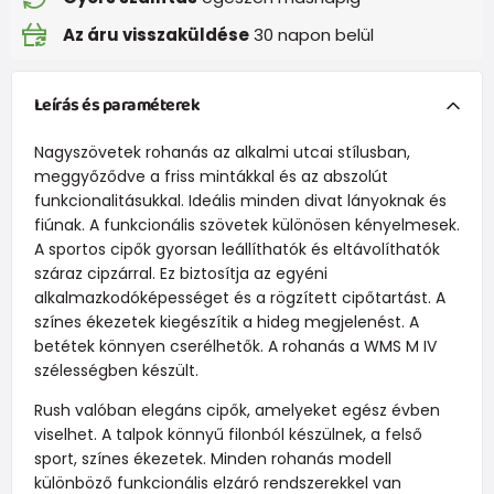
Az áru visszaküldése
30 napon belül
Leírás és paraméterek
Nagyszövetek rohanás az alkalmi utcai stílusban,
meggyőződve a friss mintákkal és az abszolút
funkcionalitásukkal. Ideális minden divat lányoknak és
fiúnak. A funkcionális szövetek különösen kényelmesek.
A sportos cipők gyorsan leállíthatók és eltávolíthatók
száraz cipzárral. Ez biztosítja az egyéni
alkalmazkodóképességet és a rögzített cipőtartást. A
színes ékezetek kiegészítik a hideg megjelenést. A
betétek könnyen cserélhetők. A rohanás a WMS M IV
szélességben készült.
Rush valóban elegáns cipők, amelyeket egész évben
viselhet. A talpok könnyű filonból készülnek, a felső
sport, színes ékezetek. Minden rohanás modell
különböző funkcionális elzáró rendszerekkel van