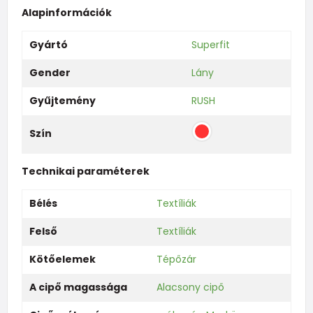
Alapinformációk
Gyártó
Superfit
Gender
Lány
Gyűjtemény
RUSH
Szín
Technikai paraméterek
Bélés
Textíliák
Felső
Textíliák
Kötőelemek
Tépőzár
A cipő magassága
Alacsony cipő