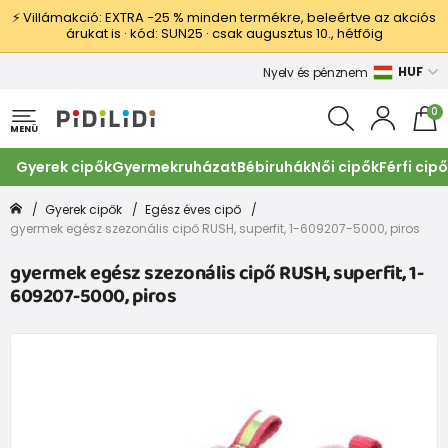
⚡ Villámakció: EXTRA −25 % minden termékre, beleértve az akciós
árukat is · kód: SUN25 · csak augusztus 10., hétfőig
HUF
Nyelv és pénznem
0
MENÜ
Gyerek cipők
Gyermekruházat
Bébiruhák
Női cipők
Férfi cip
Gyerek cipők
Egész éves cipő
gyermek egész szezonális cipő RUSH, superfit, 1-609207-5000, piros
gyermek egész szezonális cipő RUSH, superfit, 1-
609207-5000, piros