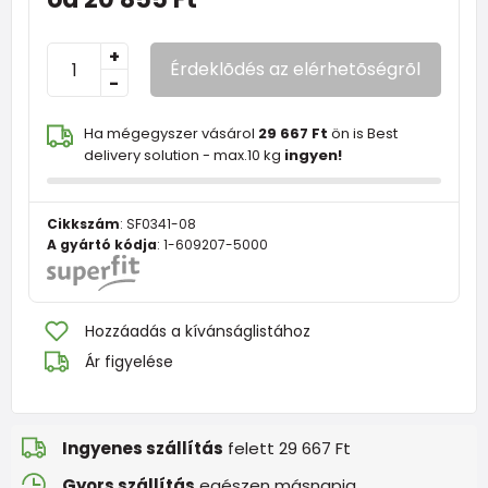
+
Érdeklõdés az elérhetõségrõl
-
Ha mégegyszer vásárol
29 667 Ft
ön is Best
delivery solution - max.10 kg
ingyen!
Cikkszám
:
SF0341-08
A gyártó kódja
:
1-609207-5000
Hozzáadás a kívánságlistához
Ár figyelése
Ingyenes szállítás
felett 29 667 Ft
Gyors szállítás
egészen másnapig