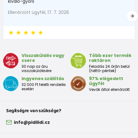
kiváló-gyors
Hogyan folytassuk a mérést:
3 365 Ft
od 2 040 Ft
áfával
Ellenõrzött ügyfél, 17. 7. 2026
Mérje meg gyermeke lábfejét egy keményebb papírlapon
Készleten
(a saroktól a leghosszabb lábujjig, kockáztasson).
Írja be a mért láb hosszát a táblázatba.
Ez kiszámítja a szükséges méretet
Számításaink tartalmazzák a túlméretet, ami olyan
fontos tényező, hogy Ön a megfelelő és megfelelő
mérethez jusson..
Visszaküldés vagy
Több ezer termék
csere
raktáron
30 nap az áru
Feladás 24 órán belül
visszaküldésére
(hétfő-péntek)
Mérettáblázat:
Ingyenes szállítás
97% elégedett
ügyfél
32.000 Ft feletti rendelés
Cipők az első lépésekhez
esetén
Vevők által ellenőrzött
EU
18
19
20
21
22
23
24
25
méret
Segítségre van szüksége?
Méret
info@pidilidi.cz
mm-
120
126
133
139
145
151
157
163
ben