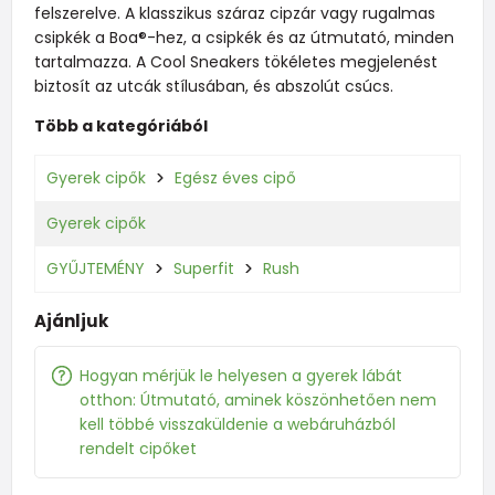
felszerelve. A klasszikus száraz cipzár vagy rugalmas
csipkék a Boa®-hez, a csipkék és az útmutató, minden
tartalmazza. A Cool Sneakers tökéletes megjelenést
biztosít az utcák stílusában, és abszolút csúcs.
Több a kategóriából
Gyerek cipők
Egész éves cipő
Gyerek cipők
GYŰJTEMÉNY
Superfit
Rush
Ajánljuk
Hogyan mérjük le helyesen a gyerek lábát
otthon: Útmutató, aminek köszönhetően nem
kell többé visszaküldenie a webáruházból
rendelt cipőket