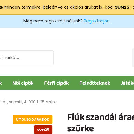
 %
minden termékre, beleértve az akciós árukat is · kód:
SUN25
· 
Még nem regisztrált nálunk?
Regisztráljon
.
k
Női cipők
Férfi cipők
Felnőtteknek
Játék
ás, superfit, 4-09011-25, szürke
Fiúk szandál ára
UTOLSÓ DARABOK
szürke
SUN25