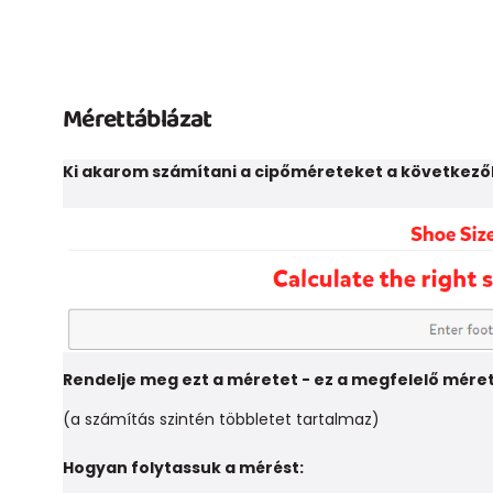
Mérettáblázat
Ki akarom számítani a cipőméreteket a következő
Rendelje meg ezt a méretet - ez a megfelelő mére
(a számítás szintén többletet tartalmaz)
Hogyan folytassuk a mérést: