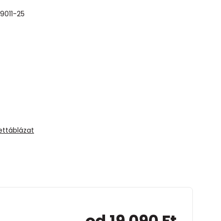
09011-25
ettáblázat
od 19 090 Ft