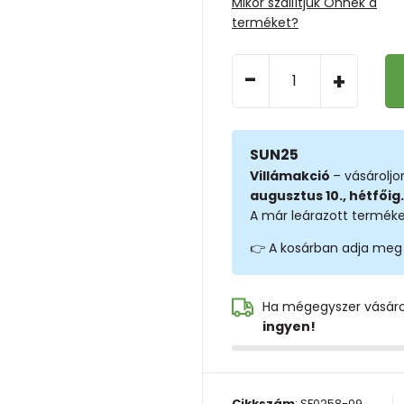
Mikor szállítjuk Önnek a
terméket?
-
+
SUN25
Villámakció
– vásárolj
augusztus 10., hétfőig.
A már leárazott terméke
👉 A kosárban adja meg
Ha mégegyszer vásár
ingyen!
Cikkszám
:
SF0258-09