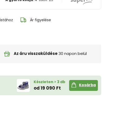
istához
Ár figyelése
Az áru visszaküldése
30 napon belül
Készleten > 3 db
Kosárba
od 19 090 Ft