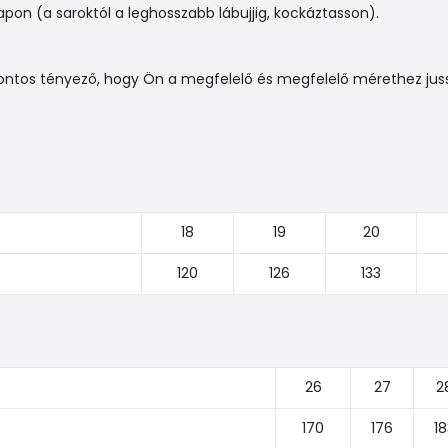
n (a saroktól a leghosszabb lábujjig, kockáztasson).
ontos tényező, hogy Ön a megfelelő és megfelelő mérethez juss
18
19
20
120
126
133
26
27
2
170
176
18