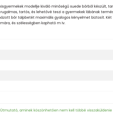
kisgyermekek modellje kiváló minőségű suede bőrből készült, tar
rugalmas, tartós, és lehetővé teszi a gyermekek lábának termé
ott bőr talpbetét maximális gyalogos kényelmet biztosít. Két s
számára, és szélességben kapható m Iv.
: Útmutató, aminek köszönhetően nem kell többé visszaküldenie