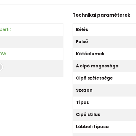
Technikai paraméterek
perfit
Bélés
ú
Felső
LOW
Kötőelemek
A cipő magassága
Cipő szélessége
Szezon
Típus
Cipő stílus
Lábbeli típusa