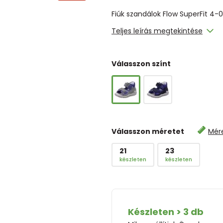
Fiúk szandálok Flow SuperFit 4-
Teljes leírás megtekintése
Válasszon színt
Válasszon méretet
Mér
21
23
készleten
készleten
Készleten > 3 db