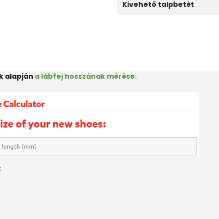
Kivehető talpbetét
k alapján
a lábfej hosszának mérése.
t