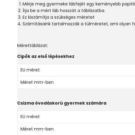
Mérje meg gyermeke lábfejét egy keményebb papírlapo
Írja be a mért láb hosszát a táblázatba.
Ez kiszámítja a szükséges méretet
Számításaink tartalmazzák a túlméretet, ami olyan f
Mérettáblázat:
Cipők az első lépésekhez
EU méret
Méret mm-ben
Csizma óvodáskorú gyermek számára
EU méret
Méret mm-ben