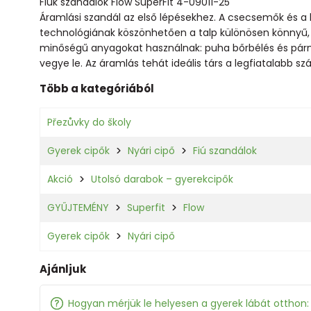
Fiúk szandálok Flow SuperFit 4-09011-25
Áramlási szandál az első lépésekhez. A csecsemők és a 
technológiának köszönhetően a talp különösen könnyű, 
minőségű anyagokat használnak: puha bőrbélés és párnáz
vegye le. Az áramlás tehát ideális társ a legfiatalabb 
Több a kategóriából
Přezůvky do školy
Gyerek cipők
Nyári cipő
Fiú szandálok
Akció
Utolsó darabok – gyerekcipők
GYŰJTEMÉNY
Superfit
Flow
Gyerek cipők
Nyári cipő
Ajánljuk
Hogyan mérjük le helyesen a gyerek lábát otthon