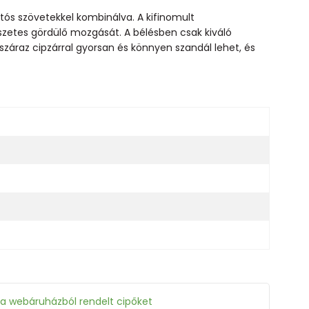
tós szövetekkel kombinálva. A kifinomult
szetes gördülő mozgását. A bélésben csak kiváló
záraz cipzárral gyorsan és könnyen szandál lehet, és
 a webáruházból rendelt cipőket