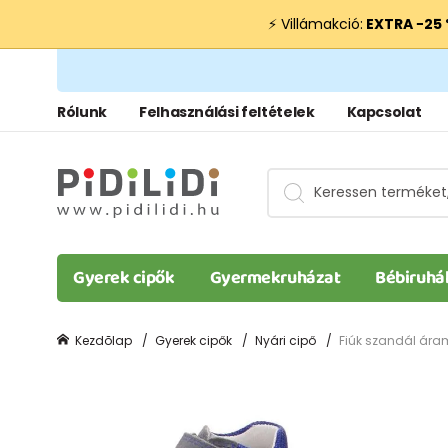
⚡ Villámakció:
EXTRA −25
Rólunk
Felhasználási feltételek
Kapcsolat
Gyerek cipők
Gyermekruházat
Bébiruhá
Kezdõlap
Gyerek cipők
Nyári cipő
Fiúk szandál áraml