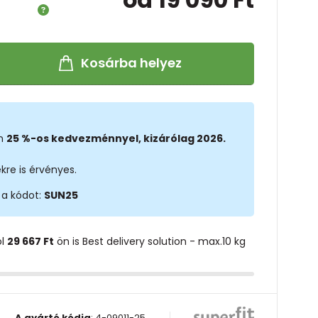
Kosárba helyez
on
25 %-os kedvezménnyel, kizárólag 2026.
kre is érvényes.
 a kódot:
SUN25
ol
29 667 Ft
ön is Best delivery solution - max.10 kg
A gyártó kódja
:
4-09011-25