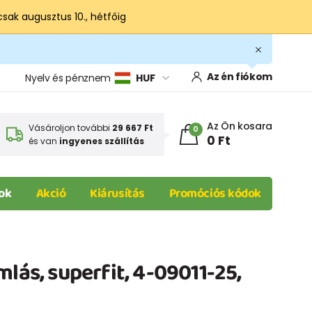
csak augusztus 10., hétfőig
Az én fiókom
Nyelv és pénznem
HUF
Az Ön kosara
Vásároljon további
29 667 Ft
0
0 Ft
és van
ingyenes szállítás
ok
Akció
Kiárusítás
Promóciós kódok
mlás, superfit, 4-09011-25,