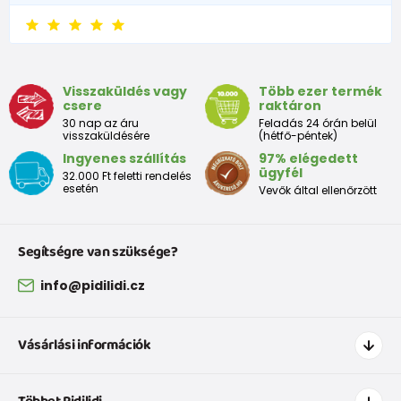
6 - 9 luni
68 -74
8 - 9,5
9 - 12 luni
74-80
9,5 - 11
Visszaküldés vagy
Több ezer termék
csere
raktáron
Tabelul de dimensiuni aproximative pentru copii mici
30 nap az áru
Feladás 24 órán belül
visszaküldésére
(hétfő-péntek)
Ingyenes szállítás
97% elégedett
Peste
Înălțime
Taliei
Peste
ügyfél
32.000 Ft feletti rendelés
Dimensiune
bust
(cm)
(cm)
șolduri(cm)
esetén
Vevők által ellenőrzött
(cm)
12 luni
68 - 80
49
47
52
Segítségre van szüksége?
18 luni
80 - 86
51
49
54
info@pidilidi.cz
2 ani
86 - 92
53
51
56
Vásárlási információk
3 ani
92 - 98
55
53
58
Hogyan vásároljak