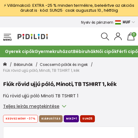
⚡ Villámakció: EXTRA −25 % minden termékre, beleértve az akciós
árukat is · kód: SUN25 · csak augusztus 10., hétfőig
HUF
Nyelv és pénznem
0
MENÜ
Gyerek cipők
Gyermekruházat
Bébiruhák
Női cipők
Férfi cip
Bébiruhák
Csecsemő pólók és ingek
Fiúk rövid ujjú póló, Minoti, TB TSHIRT 1, kék
Fiúk rövid ujjú póló, Minoti, TB TSHIRT 1, kék
Fiú rövid ujjú póló Minoti TB TSHIRT 1
Teljes leírás megtekintése
KEDVEZMÉNY
-37%
KIÁRUSÍTÁS
MIX2+1
SUN25