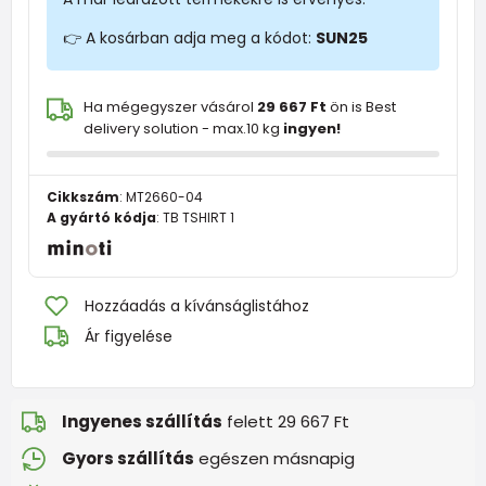
👉 A kosárban adja meg a kódot:
SUN25
Ha mégegyszer vásárol
29 667 Ft
ön is Best
delivery solution - max.10 kg
ingyen!
Cikkszám
:
MT2660-04
A gyártó kódja
:
TB TSHIRT 1
Hozzáadás a kívánságlistához
Ár figyelése
Ingyenes szállítás
felett 29 667 Ft
Gyors szállítás
egészen másnapig