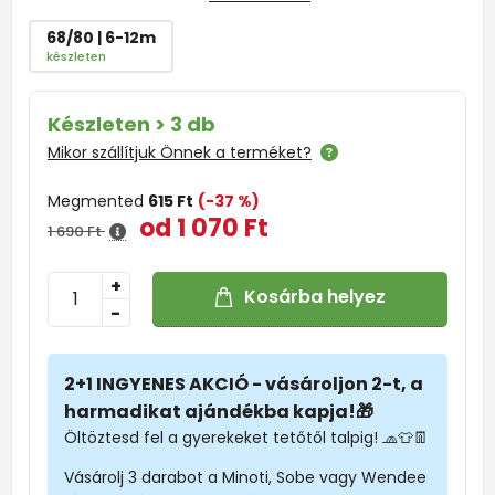
68/80 | 6-12m
készleten
Készleten > 3 db
Mikor szállítjuk Önnek a terméket?
Megmented
615 Ft
(-37 %)
od 1 070 Ft
1 690 Ft
+
Kosárba helyez
-
2+1 INGYENES AKCIÓ - vásároljon 2-t, a
harmadikat ajándékba kapja!🎁
Öltöztesd fel a gyerekeket tetőtől talpig! 🧢👕👖
Vásárolj 3 darabot a Minoti, Sobe vagy Wendee