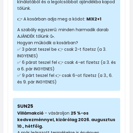
kínálatából és a legolcsóbbat ajándékba kapod
tőlünk.
👉 A kosárban adja meg a kódot:
MIX2+1
A szabály egyszerű: minden harmadik darab
AJÁNDÉK tőlünk 🥳.
Hogyan működik a kosárban?
✅ 3 párat teszel be 👉 csak 2-t fizetsz (a 3.
INGYENES)
✅ 6 párat teszel fel 👉 csak 4-et fizetsz (a 3. és
a 6. pár INGYENES)
✅ 9 párt teszel fel 👉 csak 6-ot fizetsz (a 3., 6.
és 9. pár INGYENES)
SUN25
Villámakció
– vásároljon
25 %-os
kedvezménnyel, kizárólag 2026. augusztus
10., hétfőig.
A már leárazott termékekre is érvényes.