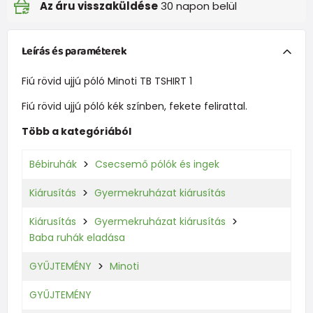
Az áru visszaküldése
30 napon belül
Leírás és paraméterek
Fiú rövid ujjú póló Minoti TB TSHIRT 1
Fiú rövid ujjú póló kék színben, fekete felirattal.
Több a kategóriából
Bébiruhák
Csecsemő pólók és ingek
Kiárusítás
Gyermekruházat kiárusítás
Kiárusítás
Gyermekruházat kiárusítás
Baba ruhák eladása
GYŰJTEMÉNY
Minoti
GYŰJTEMÉNY