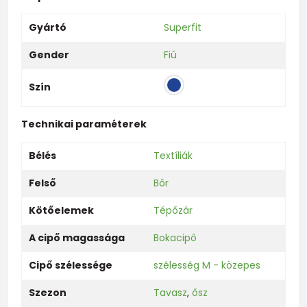
Gyártó
Superfit
Gender
Fiú
Szín
Technikai paraméterek
Bélés
Textíliák
Felső
Bőr
Kötőelemek
Tépőzár
A cipő magassága
Bokacipő
Cipő szélessége
szélesség M - közepes
Szezon
Tavasz
,
ősz