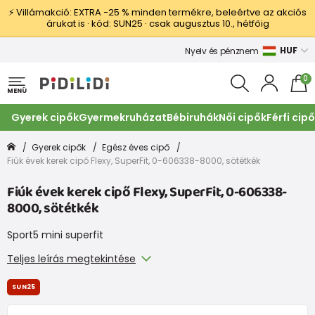
⚡ Villámakció: EXTRA −25 % minden termékre, beleértve az akciós
árukat is · kód: SUN25 · csak augusztus 10., hétfőig
HUF
Nyelv és pénznem
0
MENÜ
Gyerek cipők
Gyermekruházat
Bébiruhák
Női cipők
Férfi cip
Gyerek cipők
Egész éves cipő
Fiúk évek kerek cipő Flexy, SuperFit, 0-606338-8000, sötétkék
Fiúk évek kerek cipő Flexy, SuperFit, 0-606338-
8000, sötétkék
Sport5 mini superfit
Teljes leírás megtekintése
SUN25