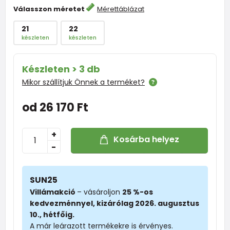
Válasszon méretet
Mérettáblázat
21
22
készleten
készleten
Készleten > 3 db
Mikor szállítjuk Önnek a terméket?
od 26 170 Ft
+
Kosárba helyez
-
SUN25
Villámakció
– vásároljon
25 %-os
kedvezménnyel, kizárólag 2026. augusztus
10., hétfőig.
A már leárazott termékekre is érvényes.