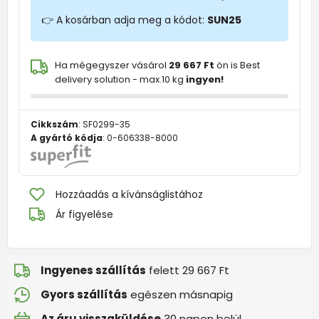
👉 A kosárban adja meg a kódot:
SUN25
Ha mégegyszer vásárol
29 667 Ft
ön is Best
delivery solution - max.10 kg
ingyen!
Cikkszám
:
SF0299-35
A gyártó kódja
:
0-606338-8000
Hozzáadás a kívánságlistához
Ár figyelése
Ingyenes szállítás
felett 29 667 Ft
Gyors szállítás
egészen másnapig
Az áru visszaküldése
30 napon belül