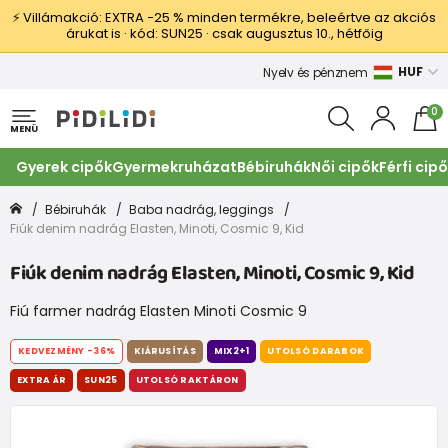
⚡ Villámakció: EXTRA −25 % minden termékre, beleértve az akciós
árukat is · kód: SUN25 · csak augusztus 10., hétfőig
HUF
Nyelv és pénznem
0
MENÜ
Gyerek cipők
Gyermekruházat
Bébiruhák
Női cipők
Férfi cip
Bébiruhák
Baba nadrág, leggings
Fiúk denim nadrág Elasten, Minoti, Cosmic 9, Kid
Fiúk denim nadrág Elasten, Minoti, Cosmic 9, Kid
Fiú farmer nadrág Elasten Minoti Cosmic 9
KEDVEZMÉNY
-36%
KIÁRUSÍTÁS
MIX2+1
UTOLSÓ DARABOK
EXTRA ÁR
SUN25
UTOLSÓ RAKTÁRON