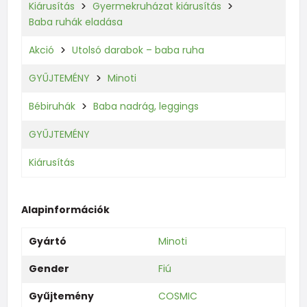
Kiárusítás
Gyermekruházat kiárusítás
Baba ruhák eladása
Akció
Utolsó darabok – baba ruha
GYŰJTEMÉNY
Minoti
Bébiruhák
Baba nadrág, leggings
GYŰJTEMÉNY
Kiárusítás
Alapinformációk
Gyártó
Minoti
Gender
Fiú
Gyűjtemény
COSMIC