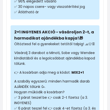
✅ 96% elégedett vásárló
✅ 30 napos csere- vagy visszatérítési jog
✅ Átlátható ár
2+1 INGYENES AKCIÓ - vásároljon 2-t, a
harmadikat ajándékba kapja!🎁
Öltöztesd fel a gyerekeket tetőtől talpig! 🧢👕👖
Vásárolj 3 darabot a Minoti, Sobe vagy Wendee
kínálatából és a legolcsóbbat ajándékba kapod
tőlünk.
👉 A kosárban adja meg a kódot:
MIX2+1
A szabály egyszerű: minden harmadik darab
AJÁNDÉK tőlünk 🥳.
Hogyan működik a kosárban?
✅ 3 párat teszel be 👉 csak 2-t fizetsz (a 3.
INGYENES)
✅ 6 párat teszel fel 👉 csak 4-et fizetsz (a 3. és