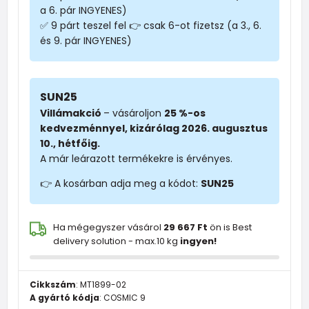
a 6. pár INGYENES)
✅ 9 párt teszel fel 👉 csak 6-ot fizetsz (a 3., 6.
és 9. pár INGYENES)
SUN25
Villámakció
– vásároljon
25 %-os
kedvezménnyel, kizárólag 2026. augusztus
10., hétfőig.
A már leárazott termékekre is érvényes.
👉 A kosárban adja meg a kódot:
SUN25
Ha mégegyszer vásárol
29 667 Ft
ön is Best
delivery solution - max.10 kg
ingyen!
Cikkszám
:
MT1899-02
A gyártó kódja
:
COSMIC 9