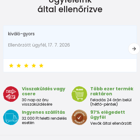
által ellenőrizve
New Baby
do 50
do 3,4
în termen de1 luni
do 56
do 4,5
kiváló-gyors
1 - 3 luni
56 - 62
4,5 - 6
Ellenõrzött ügyfél, 17. 7. 2026
3 - 6 luni
62 -68
6 - 8
6 - 9 luni
68 -74
8 - 9,5
9 - 12 luni
74-80
9,5 - 11
Visszaküldés vagy
Több ezer termék
csere
raktáron
Tabelul de dimensiuni aproximative pentru copii mici
30 nap az áru
Feladás 24 órán belül
visszaküldésére
(hétfő-péntek)
Ingyenes szállítás
97% elégedett
Peste
Înălțime
Taliei
Peste
ügyfél
32.000 Ft feletti rendelés
Dimensiune
bust
(cm)
(cm)
șolduri(cm)
esetén
Vevők által ellenőrzött
(cm)
12 luni
68 - 80
49
47
52