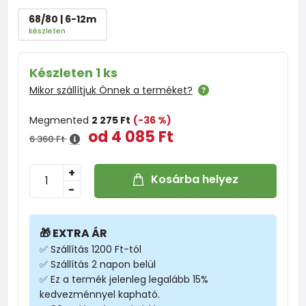
68/80 | 6-12m
készleten
Készleten 1 ks
Mikor szállítjuk Önnek a terméket?
Megmented
2 275 Ft
(-36 %)
od 4 085 Ft
6 360 Ft
+
Kosárba helyez
-
🎁 EXTRA ÁR
✅ Szállítás 1200 Ft-tól
✅ Szállítás 2 napon belül
✅ Ez a termék jelenleg legalább 15%
kedvezménnyel kapható.