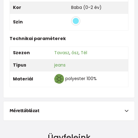
Kor
Baba (0-2 év)
Szín
Technikai paraméterek
Szezon
Tavasz
,
ősz
,
Tél
Típus
jeans
polyester 100%
Materiál
Mérettáblázat
NEWBORN
Ügyfeleink
Dimensiune
Înălțime (cm)
Greutate (kg)