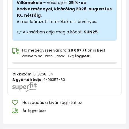
Villámakció
– vásároljon
25 %-os
kedvezménnyel, kizárólag 2026. augusztus
10., hétfőig.
A már leárazott termékekre is érvényes.
👉 A kosárban adja meg a kódot:
SUN25
Ha mégegyszer vásárol
29 667 Ft
ön is Best
delivery solution - max.10 kg
ingyen!
Cikkszám
:
SF0268-04
A gyártó kódja
:
4-09357-80
Hozzáadás a kívánságlistához
Ár figyelése