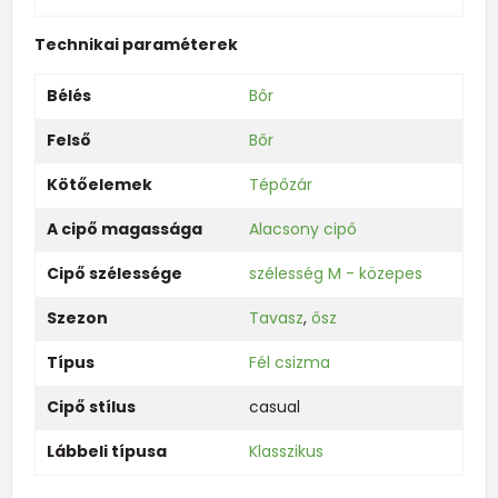
Technikai paraméterek
Bélés
Bőr
Felső
Bőr
Kötőelemek
Tépőzár
A cipő magassága
Alacsony cipő
Cipő szélessége
szélesség M - közepes
Szezon
Tavasz
,
ősz
Típus
Fél csizma
Cipő stílus
casual
Lábbeli típusa
Klasszikus