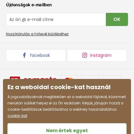
Újdonságok e-mailben
Cipőmérettáblázat
Rólunk
Méret
IVisszaküldések és reklamációk
Blog
mm-
170
176
183
189
195
201
207
213
21
OK
Panaszkezelési eljárás
Nagykereskedelem PiDiLiDi
ben
Promóciós feltételek és kedvezményes kódok
Áruk begyűjtése
Hozzájárulás a hírlevél küldéséhez
Cipő iskolás fiúnak (tinédzser)
facebook
instagram
EU
35
36
37
38
39
40
41
42
méret
Méret
mm-
225
231
237
243
249
255
261
267
Ez a weboldal cookie-kat használ
ben
A jogszabályoknak megfelelően ez a weboldal fájlokat, közismert
nevükön sütiket helyez el az Ön eszközén. Kérjük, járuljon hozzá a
cookie-beállítások beállításához a webhely használatához.
cookie-kat
Nem értek egyet