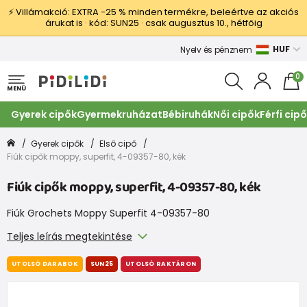
⚡ Villámakció: EXTRA −25 % minden termékre, beleértve az akciós
árukat is · kód: SUN25 · csak augusztus 10., hétfőig
HUF
Nyelv és pénznem
0
MENÜ
Gyerek cipők
Gyermekruházat
Bébiruhák
Női cipők
Férfi cip
Gyerek cipők
Első cipő
Fiúk cipők moppy, superfit, 4-09357-80, kék
Fiúk cipők moppy, superfit, 4-09357-80, kék
Fiúk Grochets Moppy Superfit 4-09357-80
Teljes leírás megtekintése
UTOLSÓ DARABOK
SUN25
UTOLSÓ RAKTÁRON