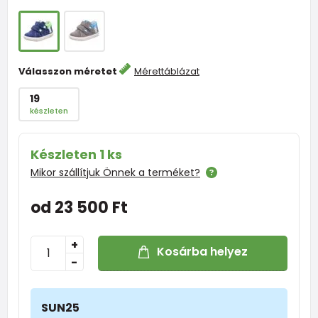
Válasszon méretet
Mérettáblázat
19
készleten
Készleten 1 ks
Mikor szállítjuk Önnek a terméket?
od 23 500 Ft
+
Kosárba helyez
-
SUN25