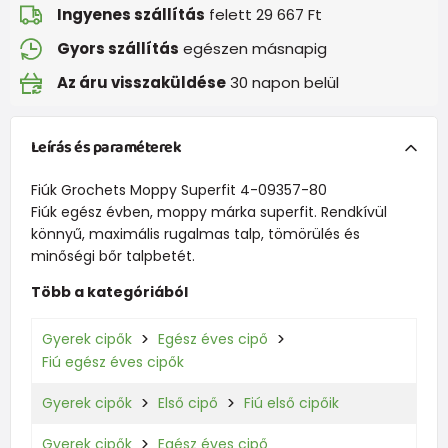
Ingyenes szállítás
felett 29 667 Ft
Gyors szállítás
egészen másnapig
Az áru visszaküldése
30 napon belül
Leírás és paraméterek
Fiúk Grochets Moppy Superfit 4-09357-80
Fiúk egész évben, moppy márka superfit. Rendkívül
könnyű, maximális rugalmas talp, tömörülés és
minőségi bőr talpbetét.
Több a kategóriából
Gyerek cipők
Egész éves cipő
Fiú egész éves cipők
Gyerek cipők
Első cipő
Fiú első cipőik
Gyerek cipők
Egész éves cipő