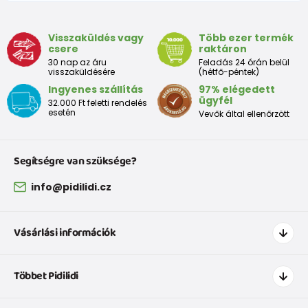
Számításaink tartalmazzák a túlméretet, ami olyan
fontos tényező, hogy Ön a megfelelő és megfelelő
mérethez jusson..
Visszaküldés vagy
Több ezer termék
csere
raktáron
30 nap az áru
Feladás 24 órán belül
visszaküldésére
(hétfő-péntek)
Mérettáblázat:
Ingyenes szállítás
97% elégedett
ügyfél
32.000 Ft feletti rendelés
Cipők az első lépésekhez
esetén
Vevők által ellenőrzött
EU
18
19
20
21
22
23
24
25
méret
Segítségre van szüksége?
Méret
info@pidilidi.cz
mm-
120
126
133
139
145
151
157
163
ben
Vásárlási információk
Csizma óvodáskorú gyermek számára
Hogyan vásároljak
Többet Pidilidi
Szállítás és fizetés
EU
26
27
28
29
30
31
32
33
3
Ruházat mérettáblázatí
Kapcsolat
méret