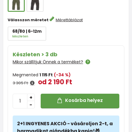
Válasszon méretet
Mérettáblázat
68/80 | 6-12m
készleten
Készleten > 3 db
Mikor szállítjuk Önnek a terméket?
Megmented
1 115 Ft
(-34 %)
od 2 190 Ft
3 305 Ft
+
Kosárba helyez
-
2+1 INGYENES AKCIÓ - vásároljon 2-t, a
harmadikat ajándékba kapja!🎁