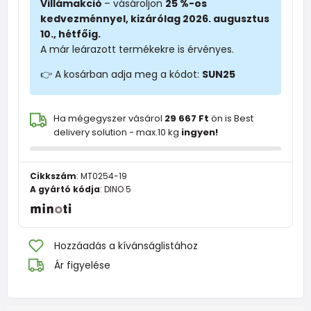
Villámakció
– vásároljon
25 %-os
kedvezménnyel, kizárólag 2026. augusztus
10., hétfőig.
A már leárazott termékekre is érvényes.
👉 A kosárban adja meg a kódot:
SUN25
Ha mégegyszer vásárol
29 667 Ft
ön is Best
delivery solution - max.10 kg
ingyen!
Cikkszám
:
MT0254-19
A gyártó kódja
:
DINO 5
Hozzáadás a kívánságlistához
Ár figyelése