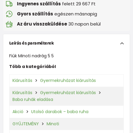
Ingyenes szállítás
felett 29 667 Ft
Gyors szállítás
egészen másnapig
Az áru visszaküldése
30 napon belül
Leírás és paraméterek
Fiúk Minoti nadrág 5 5
Több a kategóriából
Kiárusítás
Gyermekruházat kiárusítás
Kiárusítás
Gyermekruházat kiárusítás
Baba ruhák eladása
Akció
Utolsó darabok – baba ruha
GYŰJTEMÉNY
Minoti