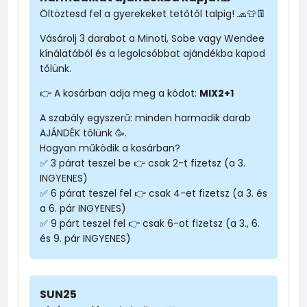
Öltöztesd fel a gyerekeket tetőtől talpig! 🧢👕👖
Vásárolj 3 darabot a Minoti, Sobe vagy Wendee
kínálatából és a legolcsóbbat ajándékba kapod
tőlünk.
👉 A kosárban adja meg a kódot:
MIX2+1
A szabály egyszerű: minden harmadik darab
AJÁNDÉK tőlünk 🥳.
Hogyan működik a kosárban?
✅ 3 párat teszel be 👉 csak 2-t fizetsz (a 3.
INGYENES)
✅ 6 párat teszel fel 👉 csak 4-et fizetsz (a 3. és
a 6. pár INGYENES)
✅ 9 párt teszel fel 👉 csak 6-ot fizetsz (a 3., 6.
és 9. pár INGYENES)
SUN25