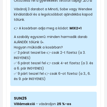
Öltöztesd fel a gyerekeket tetőtől talpig! 🧢👕👖
Vásárolj 3 darabot a Minoti, Sobe vagy Wendee
kínálatából és a legolcsóbbat ajándékba kapod
tőlünk.
👉 A kosárban adja meg a kódot:
MIX2+1
A szabály egyszerű: minden harmadik darab
AJÁNDÉK tőlünk 🥳.
Hogyan működik a kosárban?
✅ 3 párat teszel be 👉 csak 2-t fizetsz (a 3.
INGYENES)
✅ 6 párat teszel fel 👉 csak 4-et fizetsz (a 3. és
a 6. pár INGYENES)
✅ 9 párt teszel fel 👉 csak 6-ot fizetsz (a 3., 6.
és 9. pár INGYENES)
SUN25
Villámakció
– vásároljon
25 %-os