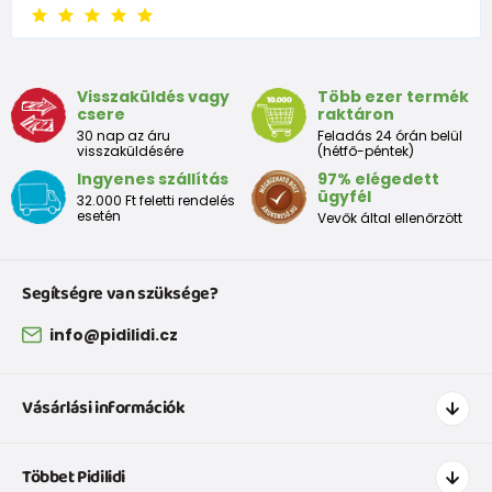
6 - 9 luni
68 -74
8 - 9,5
9 - 12 luni
74-80
9,5 - 11
Visszaküldés vagy
Több ezer termék
csere
raktáron
Tabelul de dimensiuni aproximative pentru copii mici
30 nap az áru
Feladás 24 órán belül
visszaküldésére
(hétfő-péntek)
Ingyenes szállítás
97% elégedett
Peste
Înălțime
Taliei
Peste
ügyfél
32.000 Ft feletti rendelés
Dimensiune
bust
(cm)
(cm)
șolduri(cm)
esetén
Vevők által ellenőrzött
(cm)
12 luni
68 - 80
49
47
52
Segítségre van szüksége?
18 luni
80 - 86
51
49
54
info@pidilidi.cz
2 ani
86 - 92
53
51
56
Vásárlási információk
3 ani
92 - 98
55
53
58
Hogyan vásároljak
Többet Pidilidi
Szállítás és fizetés
Tabelul de dimensiuni aproximative pentru o fată