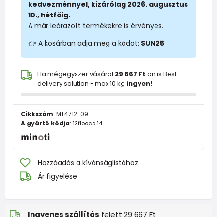
kedvezménnyel, kizárólag 2026. augusztus
10., hétfőig.
A már leárazott termékekre is érvényes.
👉 A kosárban adja meg a kódot:
SUN25
Ha mégegyszer vásárol
29 667 Ft
ön is Best
delivery solution - max.10 kg
ingyen!
Cikkszám
:
MT4712-09
A gyártó kódja
:
13fleece 14
Hozzáadás a kívánságlistához
Ár figyelése
Ingyenes szállítás
felett 29 667 Ft