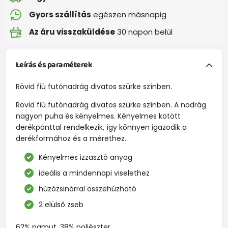
Gyors szállítás
egészen másnapig
Az áru visszaküldése
30 napon belül
Leírás és paraméterek
Rövid fiú futónadrág divatos szürke színben.
Rövid fiú futónadrág divatos szürke színben. A nadrág
nagyon puha és kényelmes. Kényelmes kötött
derékpánttal rendelkezik, így könnyen igazodik a
derékformához és a mérethez.
Kényelmes izzasztó anyag
ideális a mindennapi viselethez
húzózsinórral összehúzható
2 elülső zseb
62% pamut, 38% poliészter