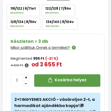
116/122 | 6/7let
122/128 | 7/8év
készleten
készleten
128/134 | 8/9év
134/140 | 9/10év
készleten
készleten
Készleten > 3 db
Mikor szállítjuk Önnek a terméket?
Megmented
955 Ft
(-21 %)
od 3 655 Ft
4 610 Ft
+
Kosárba helyez
-
2+1 INGYENES AKCIÓ - vásároljon 2-t, a
harmadikat ajándékba kapja!🎁