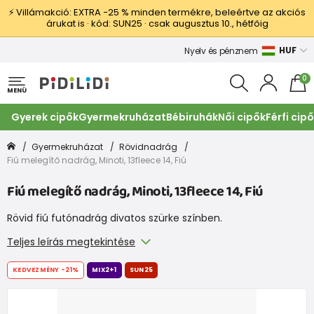
⚡ Villámakció: EXTRA −25 % minden termékre, beleértve az akciós
árukat is · kód: SUN25 · csak augusztus 10., hétfőig
HUF
Nyelv és pénznem
0
MENÜ
Gyerek cipők
Gyermekruházat
Bébiruhák
Női cipők
Férfi cip
Gyermekruházat
Rövidnadrág
Fiú melegítő nadrág, Minoti, 13fleece 14, Fiú
Fiú melegítő nadrág, Minoti, 13fleece 14, Fiú
Rövid fiú futónadrág divatos szürke színben.
Teljes leírás megtekintése
KEDVEZMÉNY
-21%
MIX2+1
SUN25