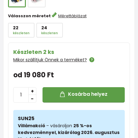
Válasszon méretet
Mérettáblázat
22
24
készleten
készleten
Készleten 2 ks
Mikor szállítjuk Önnek a terméket?
od 19 080 Ft
+
Kosárba helyez
-
SUN25
Villámakció
– vásároljon
25 %-os
kedvezménnyel, kizárólag 2026. augusztus