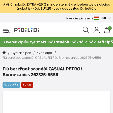
⚡ Villámakció: EXTRA −25 % minden termékre, beleértve az akciós
árukat is · kód: SUN25 · csak augusztus 10., hétfőig
HUF
Nyelv és pénznem
0
MENÜ
Gyerek cipők
Gyermekruházat
Bébiruhák
Női cipők
Férfi cip
Gyerek cipők
Nyári cipő
Fiú barefoot szandál CASUAL PETROL Biomecanics 262325-A556
Fiú barefoot szandál CASUAL PETROL
Biomecanics 262325-A556
ÚJDONSÁG
SUN25