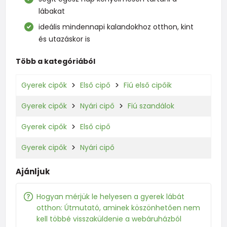
lábakat
ideális mindennapi kalandokhoz otthon, kint
és utazáskor is
Több a kategóriából
Gyerek cipők
Első cipő
Fiú első cipőik
Gyerek cipők
Nyári cipő
Fiú szandálok
Gyerek cipők
Első cipő
Gyerek cipők
Nyári cipő
Ajánljuk
Hogyan mérjük le helyesen a gyerek lábát
otthon: Útmutató, aminek köszönhetően nem
kell többé visszaküldenie a webáruházból