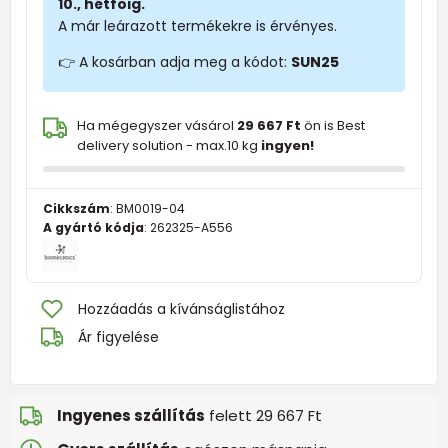
10., hétfőig.
A már leárazott termékekre is érvényes.
👉 A kosárban adja meg a kódot:
SUN25
Ha mégegyszer vásárol
29 667 Ft
ön is Best
delivery solution - max.10 kg
ingyen!
Cikkszám
:
BM0019-04
A gyártó kódja
:
262325-A556
Hozzáadás a kívánságlistához
Ár figyelése
Ingyenes szállítás
felett 29 667 Ft