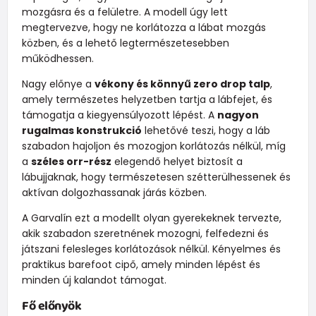
mozgásra és a felületre. A modell úgy lett
megtervezve, hogy ne korlátozza a lábat mozgás
közben, és a lehető legtermészetesebben
működhessen.
Nagy előnye a
vékony és könnyű zero drop talp
,
amely természetes helyzetben tartja a lábfejet, és
támogatja a kiegyensúlyozott lépést. A
nagyon
rugalmas konstrukció
lehetővé teszi, hogy a láb
szabadon hajoljon és mozogjon korlátozás nélkül, míg
a
széles orr-rész
elegendő helyet biztosít a
lábujjaknak, hogy természetesen szétterülhessenek és
aktívan dolgozhassanak járás közben.
A Garvalín ezt a modellt olyan gyerekeknek tervezte,
akik szabadon szeretnének mozogni, felfedezni és
játszani felesleges korlátozások nélkül. Kényelmes és
praktikus barefoot cipő, amely minden lépést és
minden új kalandot támogat.
Fő előnyök