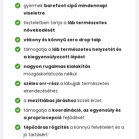
gyermek
barefoot cipő mindennapi
viseletre
tiszteletben tartja a
láb természetes
növekedését
vékony és könnyű zero drop talp
támogatja a
láb természetes helyzetét és
a kiegyensúlyozott lépést
nagyon rugalmas kialakítás
mozgáskorlátozás nélkül
széles orr-rész
a lábujjak természetes
elrendezéséhez
a
mezítlábas járáshoz
közeli érzet
támogatja a
koordináció, az egyensúly és
a propriocepció
fejlődését
tépőzáras rögzítés
a könnyű felvételért és a
jó tartásért