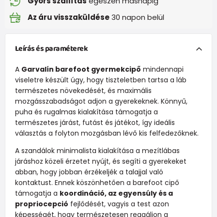
Gyors szállítás
egészen másnapig
Az áru visszaküldése
30 napon belül
Leírás és paraméterek
A
Garvalín barefoot gyermekcipő
mindennapi
viseletre készült úgy, hogy tiszteletben tartsa a láb
természetes növekedését, és maximális
mozgásszabadságot adjon a gyerekeknek. Könnyű,
puha és rugalmas kialakítása támogatja a
természetes járást, futást és játékot, így ideális
választás a folyton mozgásban lévő kis felfedezőknek.
A szandálok minimalista kialakítása a mezítlábas
járáshoz közeli érzetet nyújt, és segíti a gyerekeket
abban, hogy jobban érzékeljék a talajjal való
kontaktust. Ennek köszönhetően a barefoot cipő
támogatja a
koordináció, az egyensúly és a
propriocepció
fejlődését, vagyis a test azon
képességét, hogy természetesen reagáljon a