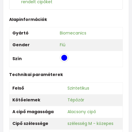
rendelt cipőket
Alapinformációk
Gyártó
Biomecanics
Gender
Fiú
Szín
Technikai paraméterek
Felső
Szintetikus
Kötőelemek
Tépőzár
A cipő magassága
Alacsony cipő
Cipő szélessége
szélesség M - közepes