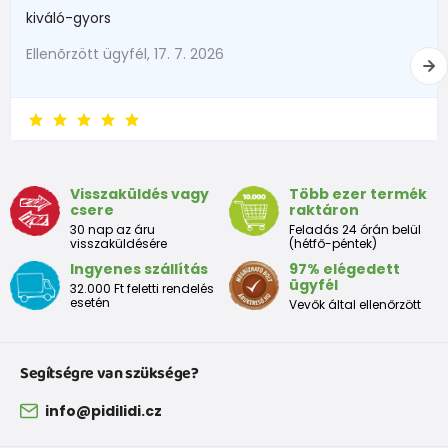
kiváló-gyors
Ellenõrzött ügyfél, 17. 7. 2026
Visszaküldés vagy
Több ezer termék
csere
raktáron
30 nap az áru
Feladás 24 órán belül
visszaküldésére
(hétfő-péntek)
Ingyenes szállítás
97% elégedett
ügyfél
32.000 Ft feletti rendelés
esetén
Vevők által ellenőrzött
Segítségre van szüksége?
info@pidilidi.cz