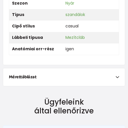
Szezon
Nyár
Típus
szandálok
Cipő stílus
casual
Lábbeli típusa
Mezítcláb
Anatómiai orr-rész
igen
Mérettáblázat
Ügyfeleink
által ellenőrizve