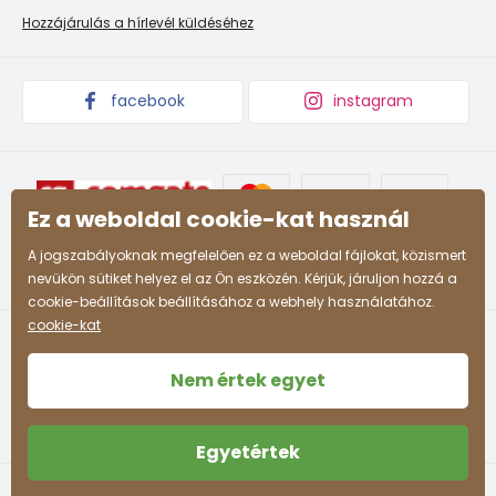
Promóciós feltételek és kedvezményes kódok
Áruk begyűjtése
Hozzájárulás a hírlevél küldéséhez
facebook
instagram
Ez a weboldal cookie-kat használ
A jogszabályoknak megfelelően ez a weboldal fájlokat, közismert
nevükön sütiket helyez el az Ön eszközén. Kérjük, járuljon hozzá a
cookie-beállítások beállításához a webhely használatához.
cookie-kat
Nem értek egyet
Egyetértek
Felhasználási feltételek
Személyes adatok védelme