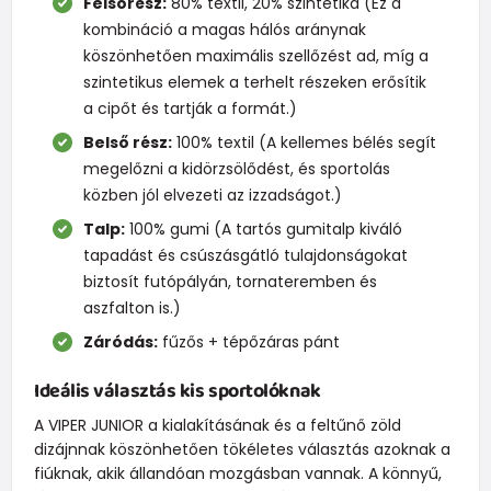
Felsőrész:
80% textil, 20% szintetika (Ez a
kombináció a magas hálós aránynak
köszönhetően maximális szellőzést ad, míg a
szintetikus elemek a terhelt részeken erősítik
a cipőt és tartják a formát.)
Belső rész:
100% textil (A kellemes bélés segít
megelőzni a kidörzsölődést, és sportolás
közben jól elvezeti az izzadságot.)
Talp:
100% gumi (A tartós gumitalp kiváló
tapadást és csúszásgátló tulajdonságokat
biztosít futópályán, tornateremben és
aszfalton is.)
Záródás:
fűzős + tépőzáras pánt
Ideális választás kis sportolóknak
A VIPER JUNIOR a kialakításának és a feltűnő zöld
dizájnnak köszönhetően tökéletes választás azoknak a
fiúknak, akik állandóan mozgásban vannak. A könnyű,