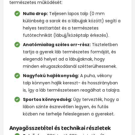
természetes működését:
Nulla drop:
Teljesen lapos talp (0 mm
különbség a sarok és a lábujjak között) segíti a
helyes testtartást és a természetes
futótechnikát (lábujj/középtalp érkezés).
Anatómiailag széles orr-rész:
Tiszteletben
tartja a gyerek láb természetes formáját, és
elegendő helyet ad a lábujjaknak, hogy
minden elrugaszkodásnál szétterülhessenek.
Nagyfokú hajlékonyság:
A puha, vékony
talp könnyen hajlik kereszt- és hosszirányban
is, így a láb természetesen reagálhat a talajra.
Sportos könnyedség:
Úgy tervezték, hogy a
lábon szinte észrevétlen legyen, és futás
közben ne terhelje feleslegesen a gyereket.
Anyagösszetétel és technikai részletek