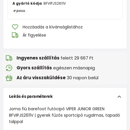
A gyártó kódja
:
BFVIPJS2611V
Hozzáadás a kívánságlistához
Ár figyelése
Ingyenes szállítás
felett 29 667 Ft
Gyors szállítás
egészen másnapig
Az áru visszaküldése
30 napon belül
Leírás és paraméterek
Joma fiú barefoot futócipő VIPER JUNIOR GREEN
BFVIPJS2611V | gyerek fűzős sportcipő rugalmas, tapadó
talppal