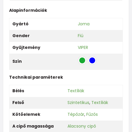
Alapinformációk
Gyártó
Joma
Gender
Fiú
Gyűjtemény
VIPER
Szín
Technikai paraméterek
Bélés
Textíliák
Felső
Szintetikus
,
Textíliák
Kötőelemek
Tépőzár
,
Fűzős
A cipő magassága
Alacsony cipő