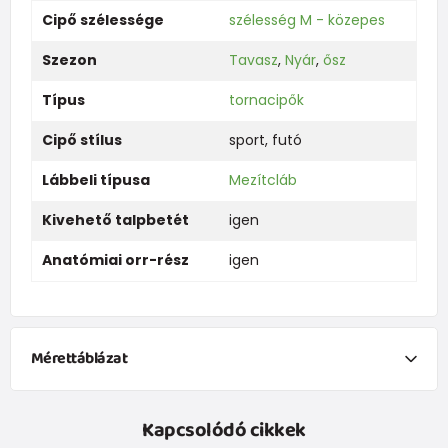
Cipő szélessége
szélesség M - közepes
Szezon
Tavasz
,
Nyár
,
ősz
Típus
tornacipők
Cipő stílus
sport
,
futó
Lábbeli típusa
Mezítcláb
Kivehető talpbetét
igen
Anatómiai orr-rész
igen
Mérettáblázat
Joma gyerek barefoot cipő mérettáblázat (EU 27–39)
Kapcsolódó cikkek
Ez a táblázat segít pontosan meghatározni a megfelelő