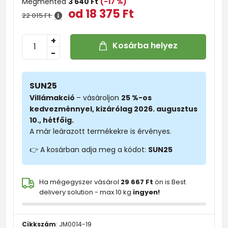
Megmented
3 640 Ft
(-17 %)
od 18 375 Ft
22 015 Ft
+
Kosárba helyez
-
SUN25
Villámakció
– vásároljon
25 %-os
kedvezménnyel, kizárólag 2026. augusztus
10., hétfőig.
A már leárazott termékekre is érvényes.
👉 A kosárban adja meg a kódot:
SUN25
Ha mégegyszer vásárol
29 667 Ft
ön is Best
delivery solution - max.10 kg
ingyen!
Cikkszám
:
JM0014-19