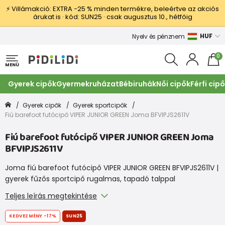
⚡ Villámakció: EXTRA −25 % minden termékre, beleértve az akciós
árukat is · kód: SUN25 · csak augusztus 10., hétfőig
HUF
Nyelv és pénznem
0
MENÜ
Gyerek cipők
Gyermekruházat
Bébiruhák
Női cipők
Férfi cip
Gyerek cipők
Gyerek sportcipők
Fiú barefoot futócipő VIPER JUNIOR GREEN Joma BFVIPJS2611V
Fiú barefoot futócipő VIPER JUNIOR GREEN Joma
BFVIPJS2611V
Joma fiú barefoot futócipő VIPER JUNIOR GREEN BFVIPJS2611V |
gyerek fűzős sportcipő rugalmas, tapadó talppal
Teljes leírás megtekintése
KEDVEZMÉNY
-17%
SUN25