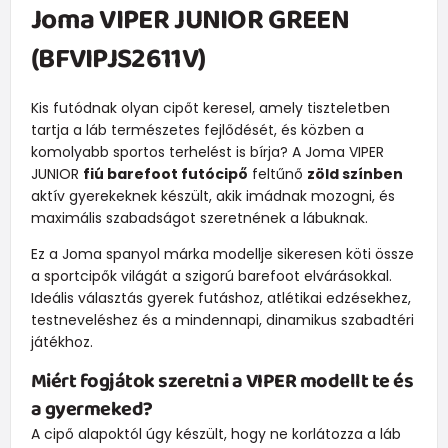
Joma VIPER JUNIOR GREEN
(BFVIPJS2611V)
Kis futódnak olyan cipőt keresel, amely tiszteletben
tartja a láb természetes fejlődését, és közben a
komolyabb sportos terhelést is bírja? A Joma VIPER
JUNIOR
fiú barefoot futócipő
feltűnő
zöld színben
aktív gyerekeknek készült, akik imádnak mozogni, és
maximális szabadságot szeretnének a lábuknak.
Ez a Joma spanyol márka modellje sikeresen köti össze
a sportcipők világát a szigorú barefoot elvárásokkal.
Ideális választás gyerek futáshoz, atlétikai edzésekhez,
testneveléshez és a mindennapi, dinamikus szabadtéri
játékhoz.
Miért fogjátok szeretni a VIPER modellt te és
a gyermeked?
A cipő alapoktól úgy készült, hogy ne korlátozza a láb