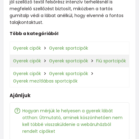
jól szellőző textil felsőrész intenzív terhelésnél is
megfelelő szellőzést biztosít, miközben a tartós
gumitalp védi a lábat anélkül, hogy elvenné a fontos
talajkontaktust.
Több a kategóriából
Gyerek cipők
Gyerek sportcipők
Gyerek cipők
Gyerek sportcipők
Fiú sportcipők
Gyerek cipők
Gyerek sportcipők
Gyerek mezítlábas sportcipők
Ajánljuk
Hogyan mérjük le helyesen a gyerek lábát
otthon: Útmutató, aminek köszönhetően nem
kell többé visszaküldenie a webáruházból
rendelt cipőket