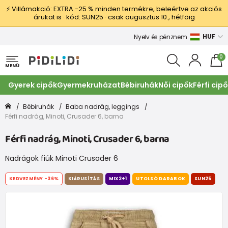
⚡ Villámakció: EXTRA −25 % minden termékre, beleértve az akciós
árukat is · kód: SUN25 · csak augusztus 10., hétfőig
HUF
Nyelv és pénznem
0
MENÜ
Gyerek cipők
Gyermekruházat
Bébiruhák
Női cipők
Férfi cip
Bébiruhák
Baba nadrág, leggings
Férfi nadrág, Minoti, Crusader 6, barna
Férfi nadrág, Minoti, Crusader 6, barna
Nadrágok fiúk Minoti Crusader 6
KEDVEZMÉNY
-36%
KIÁRUSÍTÁS
MIX2+1
UTOLSÓ DARABOK
SUN25