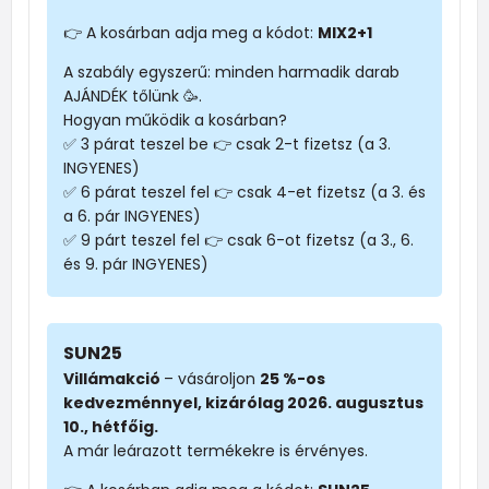
👉 A kosárban adja meg a kódot:
MIX2+1
A szabály egyszerű: minden harmadik darab
AJÁNDÉK tőlünk 🥳.
Hogyan működik a kosárban?
✅ 3 párat teszel be 👉 csak 2-t fizetsz (a 3.
INGYENES)
✅ 6 párat teszel fel 👉 csak 4-et fizetsz (a 3. és
a 6. pár INGYENES)
✅ 9 párt teszel fel 👉 csak 6-ot fizetsz (a 3., 6.
és 9. pár INGYENES)
SUN25
Villámakció
– vásároljon
25 %-os
kedvezménnyel, kizárólag 2026. augusztus
10., hétfőig.
A már leárazott termékekre is érvényes.