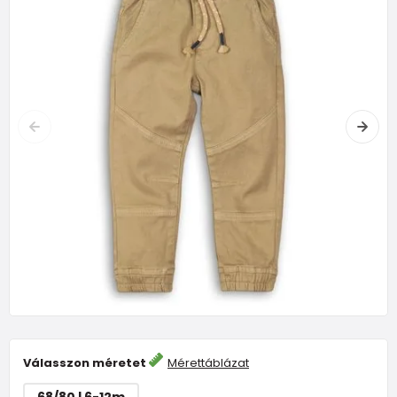
Válasszon méretet
Mérettáblázat
68/80 | 6-12m