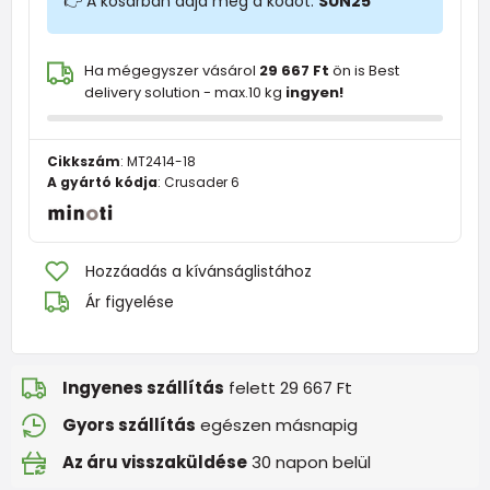
👉 A kosárban adja meg a kódot:
SUN25
Ha mégegyszer vásárol
29 667 Ft
ön is Best
delivery solution - max.10 kg
ingyen!
Cikkszám
:
MT2414-18
A gyártó kódja
:
Crusader 6
Hozzáadás a kívánságlistához
Ár figyelése
Ingyenes szállítás
felett 29 667 Ft
Gyors szállítás
egészen másnapig
Az áru visszaküldése
30 napon belül