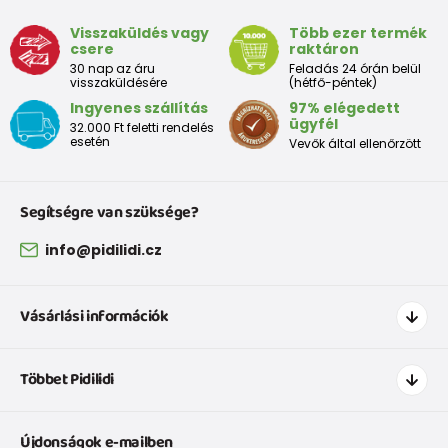
Visszaküldés vagy
Több ezer termék
csere
raktáron
Tabelul de dimensiuni aproximative pentru copii mici
30 nap az áru
Feladás 24 órán belül
visszaküldésére
(hétfő-péntek)
Ingyenes szállítás
97% elégedett
Peste
Înălțime
Taliei
Peste
ügyfél
32.000 Ft feletti rendelés
Dimensiune
bust
(cm)
(cm)
șolduri(cm)
esetén
Vevők által ellenőrzött
(cm)
12 luni
68 - 80
49
47
52
Segítségre van szüksége?
18 luni
80 - 86
51
49
54
info@pidilidi.cz
2 ani
86 - 92
53
51
56
Vásárlási információk
3 ani
92 - 98
55
53
58
Hogyan vásároljak
Többet Pidilidi
Szállítás és fizetés
Tabelul de dimensiuni aproximative pentru o fată
Ruházat mérettáblázatí
Kapcsolat
Peste
Újdonságok e-mailben
Cipőmérettáblázat
Înălțime
Taliei
Peste
Rólunk