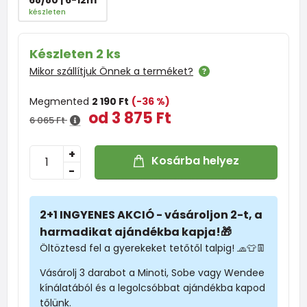
készleten
Készleten 2 ks
Mikor szállítjuk Önnek a terméket?
Megmented
2 190 Ft
(-36 %)
od 3 875 Ft
6 065 Ft
+
Kosárba helyez
-
2+1 INGYENES AKCIÓ - vásároljon 2-t, a
harmadikat ajándékba kapja!🎁
Öltöztesd fel a gyerekeket tetőtől talpig! 🧢👕👖
Vásárolj 3 darabot a Minoti, Sobe vagy Wendee
kínálatából és a legolcsóbbat ajándékba kapod
tőlünk.