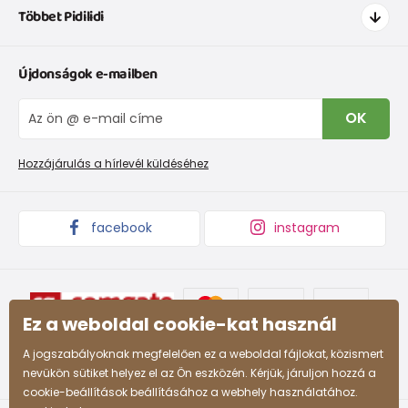
Többet Pidilidi
Szállítás és fizetés
Ruházat mérettáblázatí
Kapcsolat
Újdonságok e-mailben
Cipőmérettáblázat
Rólunk
IVisszaküldések és reklamációk
Blog
OK
Panaszkezelési eljárás
Nagykereskedelem PiDiLiDi
Promóciós feltételek és kedvezményes kódok
Áruk begyűjtése
Hozzájárulás a hírlevél küldéséhez
facebook
instagram
Ez a weboldal cookie-kat használ
A jogszabályoknak megfelelően ez a weboldal fájlokat, közismert
nevükön sütiket helyez el az Ön eszközén. Kérjük, járuljon hozzá a
cookie-beállítások beállításához a webhely használatához.