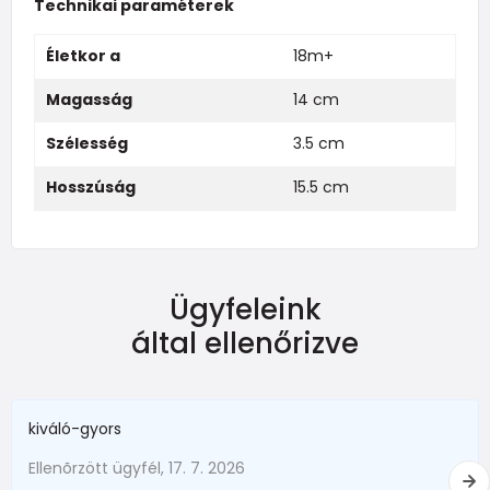
Technikai paraméterek
Életkor a
18m+
Magasság
14 cm
Szélesség
3.5 cm
Hosszúság
15.5 cm
Ügyfeleink
által ellenőrizve
kiváló-gyors
Ellenõrzött ügyfél, 17. 7. 2026