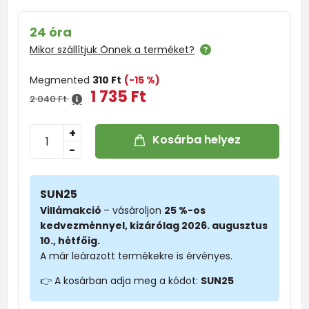
24 óra
Mikor szállítjuk Önnek a terméket?
Megmented
310 Ft
(-15 %)
1 735 Ft
2 040 Ft
+
Kosárba helyez
-
SUN25
Villámakció
– vásároljon
25 %-os
kedvezménnyel, kizárólag 2026. augusztus
10., hétfőig.
A már leárazott termékekre is érvényes.
👉 A kosárban adja meg a kódot:
SUN25