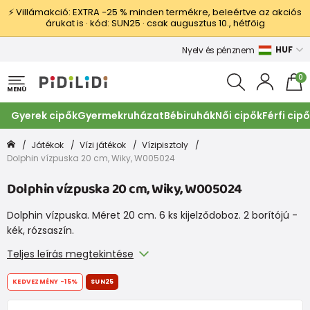
⚡ Villámakció: EXTRA −25 % minden termékre, beleértve az akciós
árukat is · kód: SUN25 · csak augusztus 10., hétfőig
HUF
Nyelv és pénznem
0
MENÜ
Gyerek cipők
Gyermekruházat
Bébiruhák
Női cipők
Férfi cip
Játékok
Vízi játékok
Vízipisztoly
Dolphin vízpuska 20 cm, Wiky, W005024
Dolphin vízpuska 20 cm, Wiky, W005024
Dolphin vízpuska. Méret 20 cm. 6 ks kijelződoboz. 2 borítójú -
kék, rózsaszín.
Teljes leírás megtekintése
KEDVEZMÉNY
-15%
SUN25