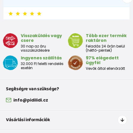
Visszaküldés vagy
Több ezer termék
csere
raktáron
30 nap az áru
Feladás 24 órán belül
visszaküldésére
(hétfő-péntek)
Ingyenes szállítás
97% elégedett
ügyfél
32.000 Ft feletti rendelés
esetén
Vevők által ellenőrzött
Segítségre van szüksége?
info@pidilidi.cz
Vásárlási információk
Hogyan vásároljak