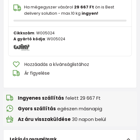
Ha mégegyszer vásárol
29 667 Ft
ön is Best
delivery solution - max.10 kg
ingyen!
Cikkszám
:
W005024
A gyártó kódja
:
W005024
Hozzáadás a kívánságlistához
Ár figyelése
Ingyenes szállítás
felett 29 667 Ft
Gyors szállítás
egészen másnapig
Az áru visszaküldése
30 napon belül
Leírás és paraméterek