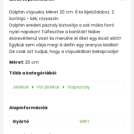
Dolphin vízpuska. Méret 20 cm. 6 ks kijelződoboz. 2
borítójú - kék, rózsaszín.
Dolphin eredeti pisztoly biztosítja a sok móka forró
nyári napokon! Túlfeszítse a barátait! Naber
észrevétlenül vizet és merülne el őket egy kicsit előtt!
Egyikük sem várja meg! A delfin egy aranyos kisállat!
De csak azt tudjuk, hogy a vízpuskában bekapcsolja!
Méret:
20 cm
Több a kategóriából
Játékok
Vízi játékok
Vízipisztoly
Alapinformációk
Gyártó
WIKY