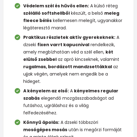
Védelem szél és hűvös ellen:
A külső réteg
szélálló softshellből
készült, a belső
meleg
fleece bélés
kellemesen melegít, ugyanakkor
légáteresztő marad.
Praktikus részletek aktív gyerekeknek:
A
dzseki
fixen varrt kapucnival
rendelkezik,
amely megbízhatóan véd a szél ellen,
két
elülső zsebbel
az apró kincseknek, valamint
rugalmas, bordázott mandzsettákkal
az
ujjak végén, amelyek nem engedik be a
hideget.
A kényelem az első:
A
kényelmes regular
szabás
elegendő mozgásszabadságot ad
futáshoz, ugráláshoz és a világ
felfedezéséhez.
Könnyű ápolás:
A dzseki többszöri
mosógépes mosás
után is megőrzi formáját
és a minta élénk színeit.