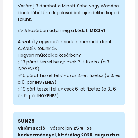
Vásárolj 3 darabot a Minoti, Sobe vagy Wendee
kínálatából és a legolcsóbbat ajándékba kapod
tőlünk.
👉 A kosárban adja meg a kódot:
MIX2+1
A szabály egyszerű: minden harmadik darab
AJÁNDÉK tőlünk 🥳.
Hogyan működik a kosárban?
✅ 3 párat teszel be 👉 csak 2-t fizetsz (a 3.
INGYENES)
✅ 6 párat teszel fel 👉 csak 4-et fizetsz (a 3. és
a 6. pár INGYENES)
✅ 9 párt teszel fel 👉 csak 6-ot fizetsz (a 3., 6.
és 9. pár INGYENES)
SUN25
Villámakció
– vásároljon
25 %-os
kedvezménnyel, kizárólag 2026. augusztus