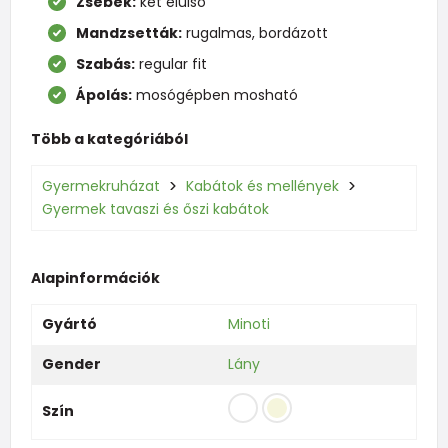
Zsebek:
két elülső
Mandzsetták:
rugalmas, bordázott
Szabás:
regular fit
Ápolás:
mosógépben mosható
Több a kategóriából
Gyermekruházat
Kabátok és mellények
Gyermek tavaszi és őszi kabátok
Alapinformációk
Gyártó
Minoti
Gender
Lány
Szín