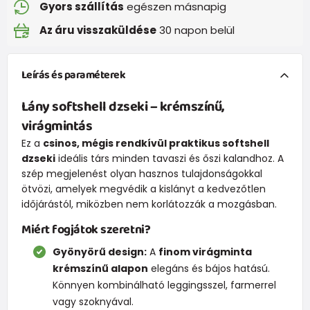
Gyors szállítás
egészen másnapig
Az áru visszaküldése
30 napon belül
Leírás és paraméterek
Lány softshell dzseki – krémszínű,
virágmintás
Ez a
csinos, mégis rendkívül praktikus softshell
dzseki
ideális társ minden tavaszi és őszi kalandhoz. A
szép megjelenést olyan hasznos tulajdonságokkal
ötvözi, amelyek megvédik a kislányt a kedvezőtlen
időjárástól, miközben nem korlátozzák a mozgásban.
Miért fogjátok szeretni?
Gyönyörű design:
A
finom virágminta
krémszínű alapon
elegáns és bájos hatású.
Könnyen kombinálható leggingsszel, farmerrel
vagy szoknyával.