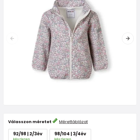
Válasszon méretet
Mérettáblázat
92/98 | 2/3év
98/104 | 3/4év
készleten
készleten