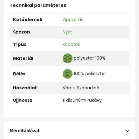
Technikai paraméterek
Kötőelemek
Zippzáras
Szezon
Nyár
Típus
kabátok
polyester 100%
Materiál
100% poliészter
Bélés
Használat
Város
,
Szabadidő
Ujjhossz
s dlouhými rukávy
Mérettáblázat