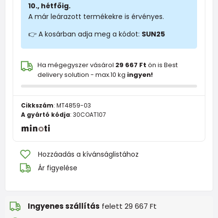
10., hétfőig.
A már leárazott termékekre is érvényes.
👉 A kosárban adja meg a kódot:
SUN25
Ha mégegyszer vásárol
29 667 Ft
ön is Best
delivery solution - max.10 kg
ingyen!
Cikkszám
:
MT4859-03
A gyártó kódja
:
30COAT107
Hozzáadás a kívánságlistához
Ár figyelése
Ingyenes szállítás
felett 29 667 Ft