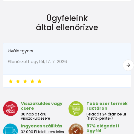
NEWBORN
Ügyfeleink
Dimensiune
Înălțime (cm)
Greutate (kg)
által ellenőrizve
New Baby
do 50
do 3,4
în termen de1 luni
do 56
do 4,5
kiváló-gyors
1 - 3 luni
56 - 62
4,5 - 6
Ellenõrzött ügyfél, 17. 7. 2026
3 - 6 luni
62 -68
6 - 8
6 - 9 luni
68 -74
8 - 9,5
9 - 12 luni
74-80
9,5 - 11
Visszaküldés vagy
Több ezer termék
csere
raktáron
Tabelul de dimensiuni aproximative pentru copii mici
30 nap az áru
Feladás 24 órán belül
visszaküldésére
(hétfő-péntek)
Ingyenes szállítás
97% elégedett
Peste
Înălțime
Taliei
Peste
ügyfél
32.000 Ft feletti rendelés
Dimensiune
bust