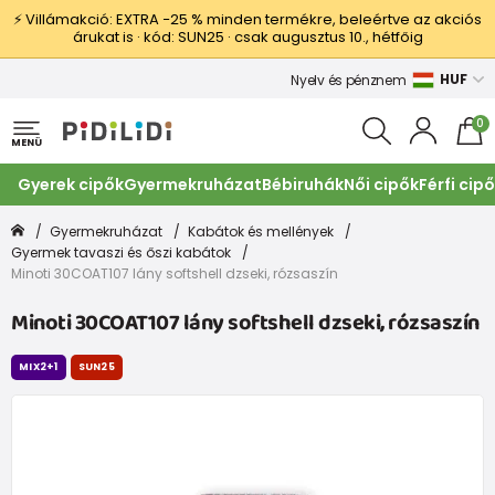
⚡ Villámakció: EXTRA −25 % minden termékre, beleértve az akciós
árukat is · kód: SUN25 · csak augusztus 10., hétfőig
HUF
Nyelv és pénznem
0
MENÜ
Gyerek cipők
Gyermekruházat
Bébiruhák
Női cipők
Férfi cip
Gyermekruházat
Kabátok és mellények
Gyermek tavaszi és őszi kabátok
Minoti 30COAT107 lány softshell dzseki, rózsaszín
Minoti 30COAT107 lány softshell dzseki, rózsaszín
MIX2+1
SUN25