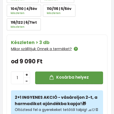
104/110 | 4/5év
110/116 | 5/6év
készleten
készleten
116/122 | 6/7let
készleten
Készleten > 3 db
Mikor szállítjuk Önnek a terméket?
od 9 090 Ft
+
Kosárba helyez
-
2+1 INGYENES AKCIÓ - vásároljon 2-t, a
harmadikat ajándékba kapja!🎁
Öltöztesd fel a gyerekeket tetőtől talpig! 🧢👕👖