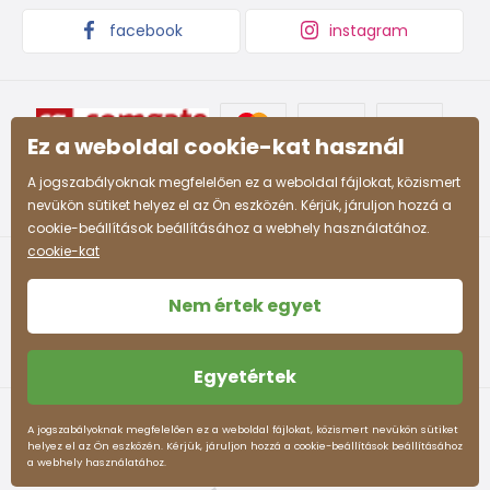
4-5 ani
104 - 110
61 - 63
59
55
facebook
instagram
59 -
55 -
5-6 ani
110 - 116
63 - 65
61
57
63 -
58 -
Ez a weboldal cookie-kat használ
7-8 ani
122 - 128
68 - 71
66
60
A jogszabályoknak megfelelően ez a weboldal fájlokat, közismert
66 -
60 -
nevükön sütiket helyez el az Ön eszközén. Kérjük, járuljon hozzá a
8-9 ani
128 - 134
71 - 74
69
62
cookie-beállítások beállításához a webhely használatához.
cookie-kat
69 -
62 -
9-10 ani
134 - 140
74 - 77
72
63
Nem értek egyet
72 -
63 -
10-11 ani
140 - 146
77 -80
75
64
Egyetértek
78 -
65 -
Felhasználási feltételek
Személyes adatok védelme
12-13 ani
152 - 158
83 - 86
A jogszabályoknak megfelelően ez a weboldal fájlokat, közismert nevükön sütiket
82
66
helyez el az Ön eszközén. Kérjük, járuljon hozzá a cookie-beállítások beállításához
pidilidi.hu © 2026. Webdesign
Litvanyi.sk
.
a webhely használatához.
Az e-shopot létrehozta