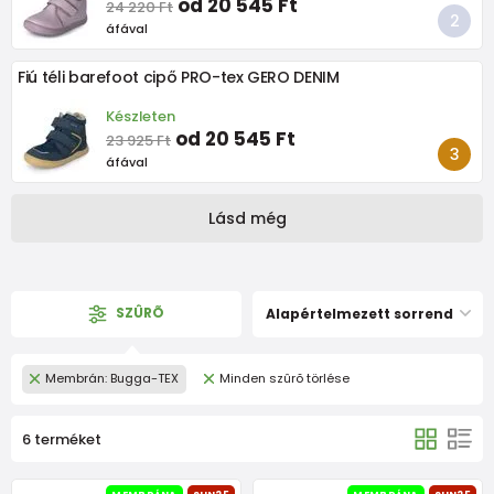
od 20 545 Ft
24 220 Ft
áfával
Fiú téli barefoot cipő PRO-tex GERO DENIM
Készleten
od 20 545 Ft
23 925 Ft
áfával
Lásd még
SZÛRÕ
Alapértelmezett sorrend
Membrán: Bugga-TEX
Minden szûrõ törlése
6 terméket