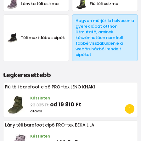
Lányka téli csizma
Fiú téli csizma
Hogyan mérjük le helyesen a
gyerek lábát otthon:
Útmutató, aminek
Téli mezítlábas cipők
köszönhetően nem kell
többé visszaküldenie a
webáruházból rendelt
cipőket
Legkeresettebb
Fiú téli barefoot cipő PRO-tex LENO KHAKI
Készleten
od 19 810 Ft
23 335 Ft
áfával
Lány téli barefoot cipő PRO-tex BEKA LILA
Készleten