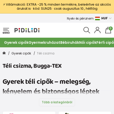
⚡ Villámakció: EXTRA −25 % minden termékre, beleértve az akciós
árukat is · kód: SUN25 · csak augusztus 10., hétfőig
HUF
Nyelv és pénznem
0
MENÜ
Gyerek cipők
Gyermekruházat
Bébiruhák
Női cipők
Férfi cip
Gyerek cipők
Téli csizma
Téli csizma, Bugga-TEX
Gyerek téli cipők – melegség,
kényelem és biztonságos léptek
hóban és fagyban
Több a kategóriáról