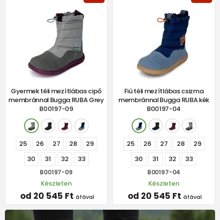
Gyermek téli mezítlábas cipő
Fiú téli mezítlábas csizma
membránnal Bugga RUBA Grey
membránnal Bugga RUBA kék
B00197-09
B00197-04
25
26
27
28
29
25
26
27
28
29
30
31
32
33
30
31
32
33
B00197-09
B00197-04
Készleten
Készleten
od 20 545 Ft
od 20 545 Ft
áfával
áfával