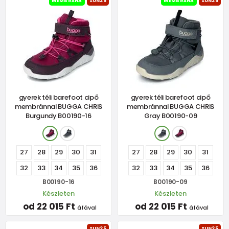
MEMBRÁNA
SUN25
MEMBRÁNA
SUN25
gyerek téli barefoot cipő
gyerek téli barefoot cipő
membránnal BUGGA CHRIS
membránnal BUGGA CHRIS
Burgundy B00190-16
Gray B00190-09
27
28
29
30
31
27
28
29
30
31
32
33
34
35
36
32
33
34
35
36
B00190-16
B00190-09
Készleten
Készleten
od 22 015 Ft
od 22 015 Ft
áfával
áfával
SUN25
SUN25