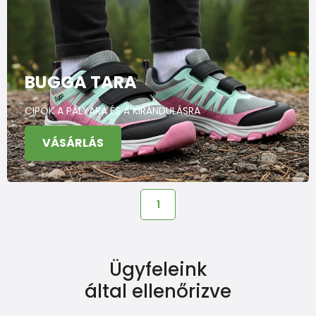
BUGGA TARA
CIPŐK A PÁLYÁRA ÉS A KIRÁNDULÁSRA
VÁSÁRLÁS
1
Ügyfeleink
által ellenőrizve