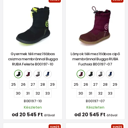
Gyermek téli mezítlábas
Lányok téli mezítlábas cipő
csizma membránnal Bugga
membránnal Bugga RUBA
RUBA Fekete B00197-10
Fuchsia B00197-07
25
26
27
28
29
25
26
27
28
29
30
31
32
33
30
31
32
33
B00197-10
B00197-07
Készleten
Készleten
od 20 545 Ft
od 20 545 Ft
áfával
áfával
SUN25
SUN25