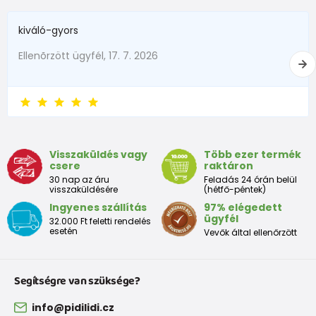
kiváló-gyors
Ellenõrzött ügyfél, 17. 7. 2026
Visszaküldés vagy
Több ezer termék
csere
raktáron
30 nap az áru
Feladás 24 órán belül
visszaküldésére
(hétfő-péntek)
Ingyenes szállítás
97% elégedett
ügyfél
32.000 Ft feletti rendelés
esetén
Vevők által ellenőrzött
Segítségre van szüksége?
info@pidilidi.cz