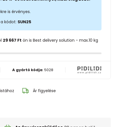
kre is érvényes.
 a kódot:
SUN25
ol
29 667 Ft
ön is Best delivery solution - max.10 kg
A gyártó kódja
:
5028
istához
Ár figyelése