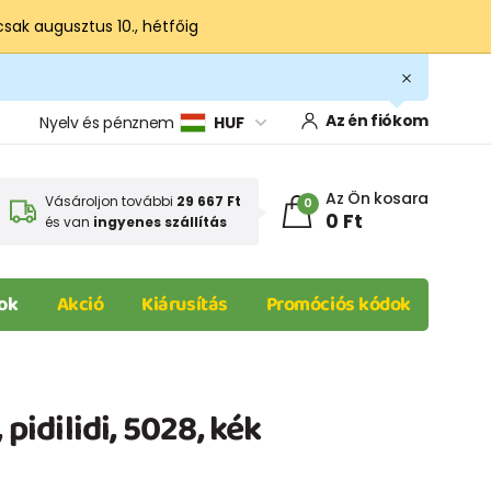
csak augusztus 10., hétfőig
Az én fiókom
Nyelv és pénznem
HUF
Az Ön kosara
Vásároljon további
29 667 Ft
0
0 Ft
és van
ingyenes szállítás
ok
Akció
Kiárusítás
Promóciós kódok
 pidilidi, 5028, kék