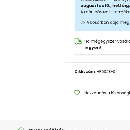
augusztus 10., hétfőig.
A már leárazott terméke
👉 A kosárban adja meg
Ha mégegyszer vásár
ingyen!
Cikkszám
:
HR5028-04
Hozzáadás a kívánságl