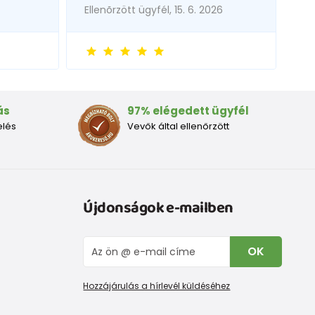
Ellenõrzött ügyfél, 15. 6. 2026
ás
97% elégedett ügyfél
elés
Vevők által ellenőrzött
Újdonságok e-mailben
OK
Hozzájárulás a hírlevél küldéséhez