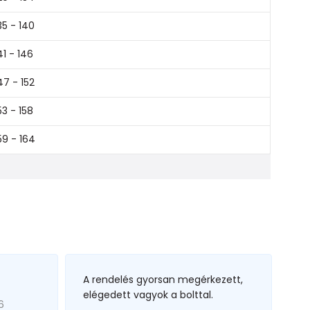
35 - 140
41 - 146
47 - 152
53 - 158
59 - 164
A rendelés gyorsan megérkezett,
elégedett vagyok a bolttal.
6