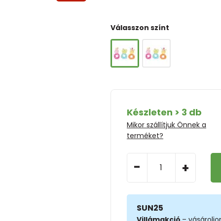
Válasszon színt
Készleten > 3 db
Mikor szállítjuk Önnek a
terméket?
-
+
SUN25
Villámakció
– vásárolj