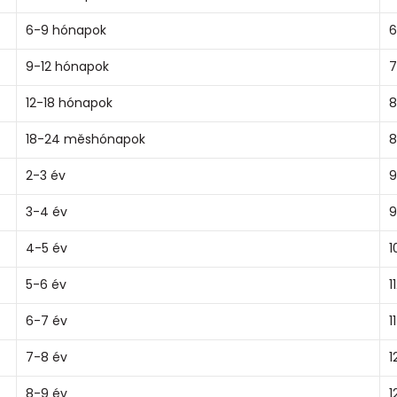
6-9 hónapok
6
9-12 hónapok
7
12-18 hónapok
8
18-24 měshónapok
8
2-3 év
9
3-4 év
9
4-5 év
1
5-6 év
1
6-7 év
1
7-8 év
1
8-9 év
1