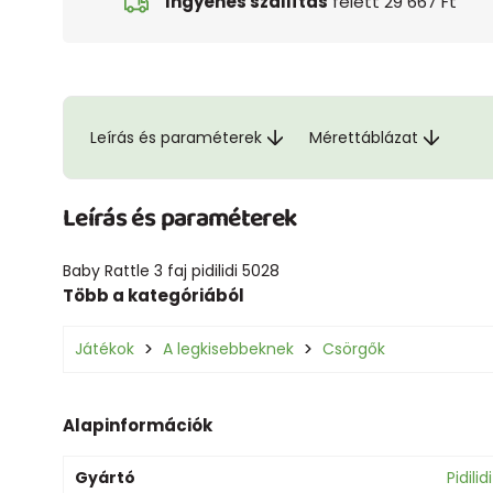
Ingyenes szállítás
felett 29 667 Ft
Leírás és paraméterek
Mérettáblázat
Leírás és paraméterek
Baby Rattle 3 faj pidilidi 5028
Több a kategóriából
Játékok
A legkisebbeknek
Csörgők
Alapinformációk
Gyártó
Pidilidi