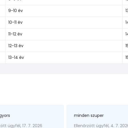
9-10 év
1
10-11 év
1
11-12 év
1
12-13 év
1
13-14 év
1
gyors
minden szuper
zött ügyfél, 17. 7. 2026
Ellenõrzött ügyfél, 4. 7. 202