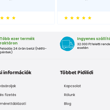
Több ezer termék
Ingyenes szállít
raktáron
32.000 Ft feletti rend
esetén
Feladás 24 órán belül (hétfő-
péntek)
si információk
Többet Pidilidi
ásároljak
Kapcsolat
 és fizetés
Rólunk
mérettáblázatí
Blog