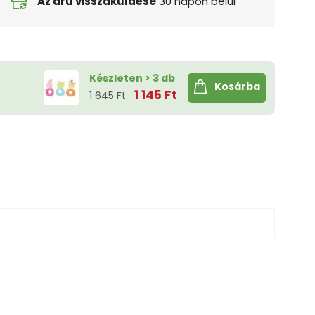
Az áru visszaküldése
30 napon belül
Készleten > 3 db
Kosárba
1 145 Ft
1 645 Ft