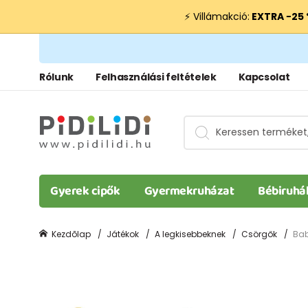
⚡ Villámakció:
EXTRA −25
Rólunk
Felhasználási feltételek
Kapcsolat
Gyerek cipők
Gyermekruházat
Bébiruhá
Kezdõlap
Játékok
A legkisebbeknek
Csörgők
Baby