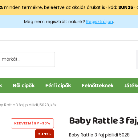
 %
minden termékre, beleértve az akciós árukat is · kód:
SUN25
· 
Még nem regisztrált nálunk?
Regisztráljon
.
k
Női cipők
Férfi cipők
Felnőtteknek
Játék
 Rattle 3 faj, pidilidi, 5028, kék
Baby Rattle 3 faj,
KEDVEZMÉNY
-30%
SUN25
Baby Rattle 3 faj pidilidi 5028