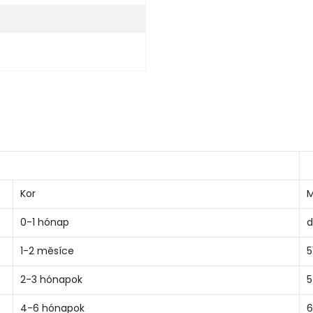
Kor
M
0-1 hónap
d
1-2 měsíce
5
2-3 hónapok
5
4-6 hónapok
6