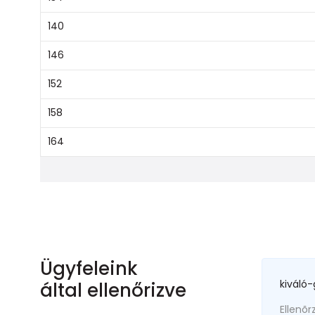
140
146
152
158
164
Ügyfeleink
kiváló-
által ellenőrizve
Ellenõr