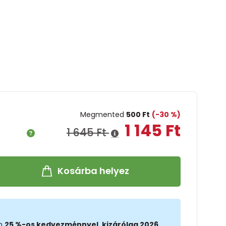
Megmented
500 Ft
(-30 %)
1 145 Ft
1 645 Ft
Kosárba helyez
on
25 %-os kedvezménnyel, kizárólag 2026.