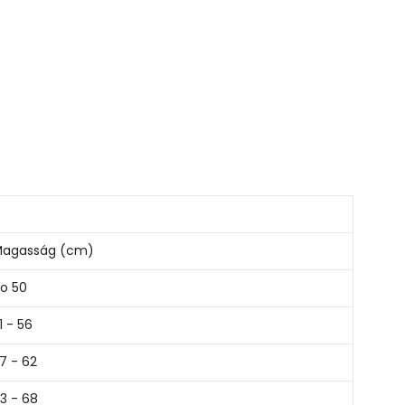
agasság (cm)
o 50
1 - 56
7 - 62
3 - 68