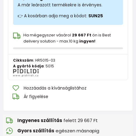
A már leárazott termékekre is érvényes.
👉 A kosárban adja meg a kódot:
SUN25
Ha mégegyszer vásárol
29 667 Ft
ön is Best
delivery solution - max.10 kg
ingyen!
Cikkszám
:
HR5015-03
A gyártó kódja
:
5015
Hozzáadás a kívánságlistához
Ár figyelése
Ingyenes szállítás
felett 29 667 Ft
Gyors szállítás
egészen másnapig