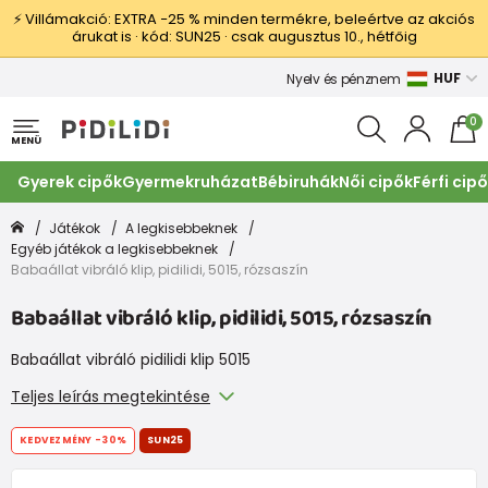
⚡ Villámakció: EXTRA −25 % minden termékre, beleértve az akciós
árukat is · kód: SUN25 · csak augusztus 10., hétfőig
HUF
Nyelv és pénznem
0
MENÜ
Gyerek cipők
Gyermekruházat
Bébiruhák
Női cipők
Férfi cip
Játékok
A legkisebbeknek
Egyéb játékok a legkisebbeknek
Babaállat vibráló klip, pidilidi, 5015, rózsaszín
Babaállat vibráló klip, pidilidi, 5015, rózsaszín
Babaállat vibráló pidilidi klip 5015
Teljes leírás megtekintése
KEDVEZMÉNY
-30%
SUN25