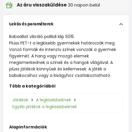
Az áru visszaküldése
30 napon belül
Leírás és paraméterek
Babaállat vibráló pidilidi klip 5015
Plüss PET-t a legkisebb gyermekek határozzák meg.
Vonzó formák és intenzív színek vonzzák a gyermek
figyelmét. A hang vagy mozgó elemek
megismerkednek a színek és a hangok világával. A
plüss játékok könnyűek és kellemesek. A játék a
babakocsihoz vagy a kiságyhoz csatlakoztatható.
Több a kategóriából
Játékok
A legkisebbeknek
Egyéb játékok a legkisebbeknek
Alapinformációk