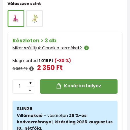
Válasszon színt
Készleten > 3 db
Mikor szállítjuk Önnek a terméket?
Megmented
1 015 Ft
(-30 %)
2 350 Ft
3 365 Ft
+
Kosárba helyez
-
SUN25
Villámakció
– vásároljon
25 %-os
kedvezménnyel, kizárólag 2026. augusztus
10., hétfőig.