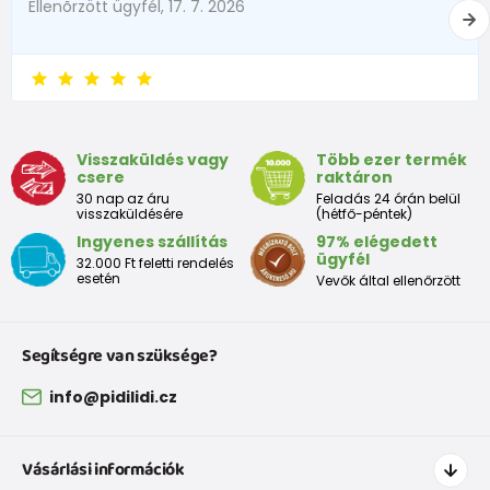
Ellenõrzött ügyfél, 17. 7. 2026
68
4-6 hónapok
63 - 68
74
6-9 hónapok
69 - 74
80
9-12 hónapok
75 - 80
Visszaküldés vagy
Több ezer termék
86
12-18 hónapok
81 - 86
csere
raktáron
30 nap az áru
Feladás 24 órán belül
18-24
visszaküldésére
(hétfő-péntek)
92
87 - 92
měshónapok
Ingyenes szállítás
97% elégedett
ügyfél
32.000 Ft feletti rendelés
esetén
98
2-3 év
93 - 98
Vevők által ellenőrzött
104
3-4 év
99 - 104
Segítségre van szüksége?
110
4-5 év
105 - 111
info@pidilidi.cz
116
5-6 év
112 - 116
122
6-7 év
117 - 122
Vásárlási információk